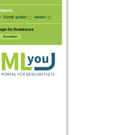
eiteres
Schrift:
größer
kleiner
ogin für Redakteure