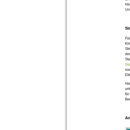
He
Unt
St
Für
Kin
Str
de
Stu
St
so
Elt
Hie
unt
für
Be
Ar