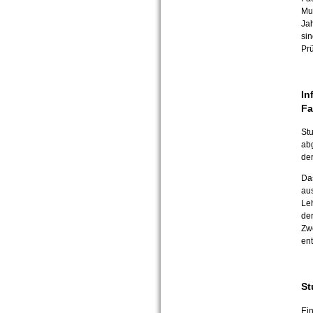
Mut
Ja
si
Prü
In
Fa
Stu
ab
de
Da
au
Leh
der
Zw
ent
St
Ei