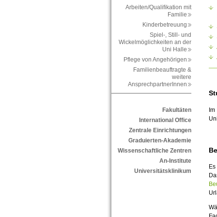
Arbeiten/Qualifikation mit
Familie
Kinderbetreuung
Spiel-, Still- und
Wickelmöglichkeiten an der
Uni Halle
Pflege von Angehörigen
Familienbeauftragte &
weitere
AnsprechpartnerInnen
St
Im 
Fakultäten
Uni
International Office
Zentrale Einrichtungen
Graduierten-Akademie
Be
Wissenschaftliche Zentren
An-Institute
Es
Universitätsklinikum
Das
Be
Ur
Wäh
Fa