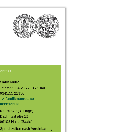
ontakt
amilienbüro
Telefon: 0345/55 21357 und
0345/55 21350
familiengerechte-
hochschule...
Raum 329 (3. Etage)
Dachritzstraße 12
06108 Halle (Saale)
Sprechzeiten nach Vereinbarung