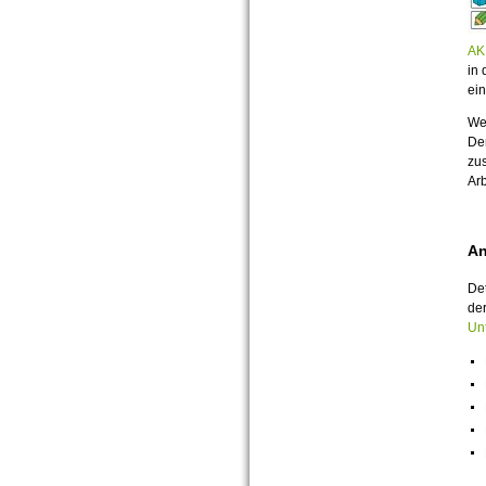
AK 
in 
ein
Wer
De
zu
Arb
An
Det
der
Un