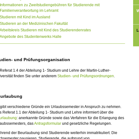
Informationen zu Zweitstudiengebühren für Studierende mit
Familienverantwortung im Lehramt
W
Studieren mit Kind im Ausland
Studieren an der Medizinischen Fakultät
Arbeitskreis Studieren mit Kind des Studierendenrates
L
Angebote des Studentenwerks Halle
udien- und Prüfungsorganisation
Referat 1.4 der Abteilung 1- Studium und Lehre der Martin-Luther-
versität finden Sie unter anderem
Studien- und Prüfungsordnungen
.
urlaubung
 gibt verschiedene Gründe ein Urlaubssemester in Anspruch zu nehmen.
 Referat 1.1 der Abteilung 1- Studium und Lehre informiert über die
urlaubung
: anerkannte Gründe sowie das Verfahren für die Erlangung des
laubssemesters, das
Antragsformular
und gesetzliche Regelungen.
rend der Beurlaubung sind Studierende weiterhin immatrikuliert. Die
chsemester pausieren. Studierende, die aufgrund von