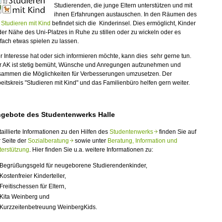
Studierenden, die junge Eltern unterstützen und mit
ihnen Erfahrungen austauschen. In den Räumen des
Studieren mit Kind
befindet sich die Kinderinsel. Dies ermöglicht, Kinder
der Nähe des Uni-Platzes in Ruhe zu stillen oder zu wickeln oder es
fach etwas spielen zu lassen.
 Interesse hat oder sich informieren möchte, kann dies sehr gerne tun.
r AK ist stetig bemüht, Wünsche und Anregungen aufzunehmen und
sammen die Möglichkeiten für Verbesserungen umzusetzen. Der
eitskreis "Studieren mit Kind" und das Familienbüro helfen gern weiter.
gebote des Studentenwerks Halle
aillierte Informationen zu den Hilfen des
Studentenwerks
finden Sie auf
 Seite der
Sozialberatung
sowie unter
Beratung, Information und
terstützung
. Hier finden Sie u.a. weitere Informationen zu:
Begrüßungsgeld für neugeborene Studierendenkinder,
Kostenfreier Kinderteller,
Freitischessen für Eltern,
Kita Weinberg und
Kurzzeitenbetreuung WeinbergKids.