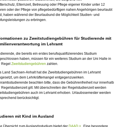
terschutz, Elternzeit, Betreuung oder Pflege eigener Kinder unter 12
hren oder der Pflege von pflegebedürftigen nahen Angehörigen beurlaubt
nd, haben während der Beurlaubund die Möglichkeit Studien- und
fungsleistungen zu erbringen.
formationen zu Zweitstudiengebühren für Studierende mit
milienverantwortung im Lehramt
dierende, die bereits ein erstes berufsqualifizierendes Studium
geschlossen haben, müssen für ein weiteres Studium
an der Uni Halle in
r Regel
Zweitstudiengebühren
zahlen.
s Land Sachsen
‑
Anhalt hat die Zweitstudiengebühren im Lehramt
sgesetzt, um dem Lehrkräftemangel entgegenzuwirken.
ramtsstudierende beachten bitte, dass die Gebührenfreiheit nur innerhalb
 Regelstudienzeit gilt. Mit überschreiten der
Regelstudienzeit werden
eitstudiengebühren auch im Lehramt erhoben. Urlaubssemester werden
sprechend berücksichtigt.
udieren mit Kind im Ausland
ne Übersicht zum Auslandsstudium bietet der
DAAD
. Eine besondere