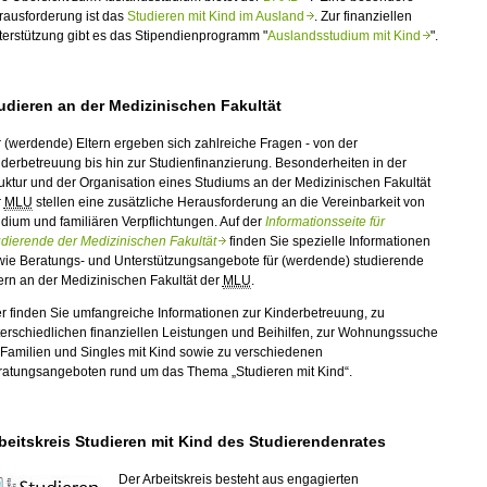
rausforderung ist das
Studieren mit Kind im Ausland
. Zur finanziellen
erstützung gibt es das Stipendienprogramm "
Auslandsstudium mit Kind
".
udieren an der Medizinischen Fakultät
 (werdende) Eltern ergeben sich zahlreiche Fragen - von der
derbetreuung bis hin zur Studienfinanzierung. Besonderheiten in der
uktur und der Organisation eines Studiums an der Medizinischen Fakultät
r
MLU
stellen eine zusätzliche Herausforderung an die Vereinbarkeit von
dium und familiären Verpflichtungen. Auf der
Informationsseite für
udierende der Medizinischen Fakultät
finden Sie spezielle Informationen
wie Beratungs- und Unterstützungsangebote für (werdende) studierende
ern an der Medizinischen Fakultät der
MLU
.
r finden Sie umfangreiche Informationen zur Kinderbetreuung, zu
erschiedlichen finanziellen Leistungen und Beihilfen, zur Wohnungssuche
 Familien und Singles mit Kind sowie zu verschiedenen
ratungsangeboten rund um das Thema „Studieren mit Kind“.
beitskreis Studieren mit Kind des Studierendenrates
Der Arbeitskreis besteht aus engagierten