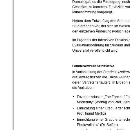
Damals gab es die Festlegung, noch
Gespräch zu kommen. Zusätzlich wur
Mitbestimmung vorgelegt.
Neben dem Entwurf lag den Senatore
Studierenden vor, der sich im Wesen
den einzelnen Änderungsvorschlägen
Im Ergebnis der intensiven Diskussi
Evaluationsordnung für Studium und 
Universität veröffentlicht wird.
Bundesexzellenzinitiative
In Vorbereitung der
Bundesexzellenzin
drei Antragskizzen vor. Diese wurde
deren Vertreter erläutert. Im Ergebni
die Vorhaben:
Exzellenzcluster „The Force of E
Modernity” (Vortrag von Prof. Dan
Einrichtung einer Graduiertensch
Prof. Ingrid Mertig)
Einrichtung einer Graduiertenschu
Photovoltaics“ (Dr. Seifert)