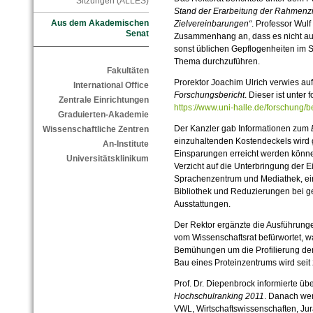
Sitzungen (ALLES)
Stand der Erarbeitung der Rahmenzi
Aus dem Akademischen
Zielvereinbarungen“
. Professor Wul
Senat
Zusammenhang an, dass es nicht au
sonst üblichen Gepflogenheiten im 
Thema durchzuführen.
Fakultäten
Prorektor Joachim Ulrich verwies auf
International Office
Forschungsbericht
. Dieser ist unter
Zentrale Einrichtungen
https://www.uni-halle.de/forschung/b
Graduierten-Akademie
Der Kanzler gab Informationen zum
Wissenschaftliche Zentren
einzuhaltenden Kostendeckels wird g
An-Institute
Einsparungen erreicht werden könne
Universitätsklinikum
Verzicht auf die Unterbringung der 
Sprachenzentrum und Mediathek, ei
Bibliothek und Reduzierungen bei 
Ausstattungen.
Der Rektor ergänzte die Ausführun
vom Wissenschaftsrat befürwortet, w
Bemühungen um die Profilierung der U
Bau eines Proteinzentrums wird seit 2
Prof. Dr. Diepenbrock informierte ü
Hochschulranking 2011
. Danach wer
VWL, Wirtschaftswissenschaften, Ju