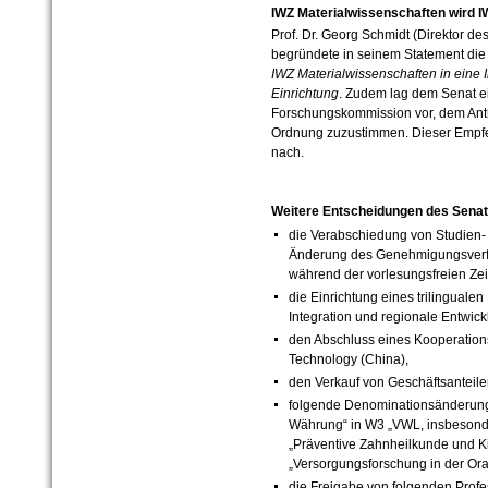
IWZ Materialwissenschaften wird 
Prof. Dr. Georg Schmidt (Direktor de
begründete in seinem Statement die
IWZ Materialwissenschaften in eine I
Einrichtung
. Zudem lag dem Senat e
Forschungskommission vor, dem Antr
Ordnung zuzustimmen. Dieser Empfe
nach.
Weitere Entscheidungen des Senat
die Verabschiedung von Studien
Änderung des Genehmigungsverf
während der vorlesungsfreien Zei
die Einrichtung eines trilingual
Integration und regionale Entwick
den Abschluss eines Kooperations
Technology (China),
den Verkauf von Geschäftsantei
folgende Denominationsänderun
Währung“ in W3 „VWL, insbeson
„Präventive Zahnheilkunde und K
„Versorgungsforschung in der Ora
die Freigabe von folgenden Prof