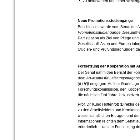
zu befürworten und einer Weiter
Neue Promotionsstudiengänge
Beschlossen wurde vom Senat des We
Promotionsstudiengänge
„Gesundhei
Partizipation als Ziel von Pflege un
Gesellschaft. Asien und Europa inte
Studien- und Prüfungsordnungen gab
Fortsetzung der Kooperation mit An
Der Senat nahm den Bericht der Fo
dem An-Institut für Leistungsdiagnos
(ILUG)
entgegen. Auf der Grundlage 
Forschungskommission, den Kooperatio
die nächsten fünf Jahre fortzusetzen.
Prof. Dr. Kuno Hottenrott (Direktor d
zu den Arbeitsfeldern und Kernkompe
wissenschaftlichen Erträgen und den
Informationen reichten dem Senat au
erforderlich –, um der Fortsetzung 