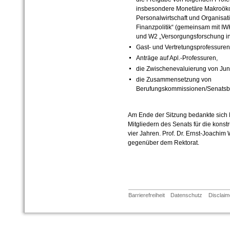
insbesondere Monetäre Makroök
Personalwirtschaft und Organisa
Finanzpolitik“ (gemeinsam mit IW
und W2 „Versorgungsforschung in
Gast- und Vertretungsprofessuren
Anträge auf Apl.-Professuren,
die Zwischenevaluierung von Jun
die Zusammensetzung von
Berufungskommissionen/Senatsber
Am Ende der Sitzung bedankte sich P
Mitgliedern des Senats für die konst
vier Jahren. Prof. Dr. Ernst-Joachi
gegenüber dem Rektorat.
Barrierefreiheit
Datenschutz
Disclaim