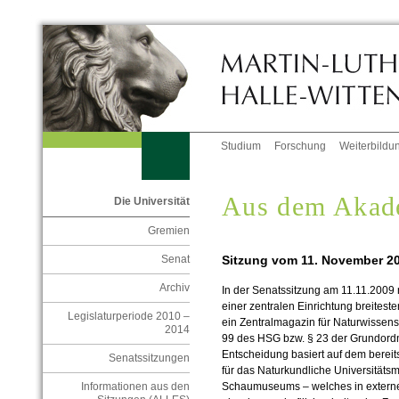
Studium
Forschung
Weiterbildu
Aus dem Akad
Die Universität
Gremien
Sitzung vom 11. November 2
Senat
Archiv
In der Senatssitzung am 11.11.2009
einer zentralen Einrichtung breites
Legislaturperiode 2010 –
ein Zentralmagazin für Naturwisse
2014
99 des HSG bzw. § 23 der Grundordn
Entscheidung basiert auf dem berei
Senatssitzungen
für das Naturkundliche Universitäts
Informationen aus den
Schaumuseums – welches in externer 