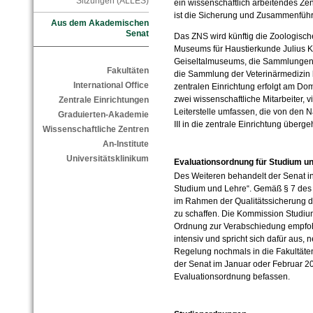
Sitzungen (ALLES)
ein wissenschaftlich arbeitendes Ze
ist die Sicherung und Zusammenfü
Aus dem Akademischen
Senat
Das ZNS wird künftig die Zoologis
Museums für Haustierkunde Julius 
Geiseltalmuseums, die Sammlungen h
Fakultäten
die Sammlung der Veterinärmedizin 
International Office
zentralen Einrichtung erfolgt am Dom
zwei wissenschaftliche Mitarbeiter, v
Zentrale Einrichtungen
Leiterstelle umfassen, die von den 
Graduierten-Akademie
III in die zentrale Einrichtung überge
Wissenschaftliche Zentren
An-Institute
Universitätsklinikum
Evaluationsordnung für Studium u
Des Weiteren behandelt der Senat in
Studium und Lehre“. Gemäß § 7 de
im Rahmen der Qualitätssicherung 
zu schaffen. Die Kommission Studium
Ordnung zur Verabschiedung empfohl
intensiv und spricht sich dafür aus,
Regelung nochmals in die Fakultäten
der Senat im Januar oder Februar 2
Evaluationsordnung befassen.