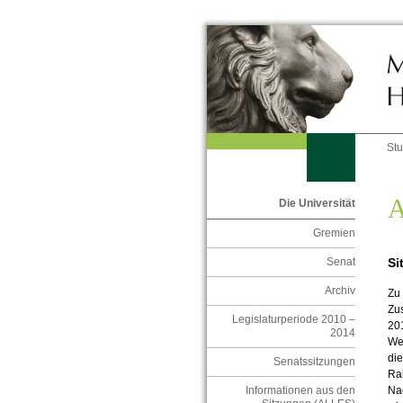
St
A
Die Universität
Gremien
Si
Senat
Archiv
Zu 
Zu
Legislaturperiode 2010 –
201
2014
We
di
Senatssitzungen
Rah
Informationen aus den
Na