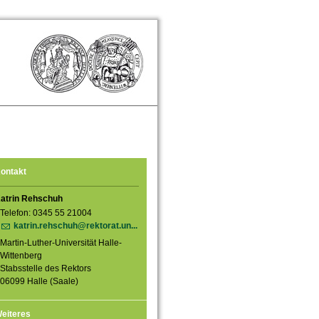
ontakt
atrin Rehschuh
Telefon: 0345 55 21004
katrin.rehschuh@rektorat.un...
Martin-Luther-Universität Halle-
Wittenberg
Stabsstelle des Rektors
06099 Halle (Saale)
eiteres