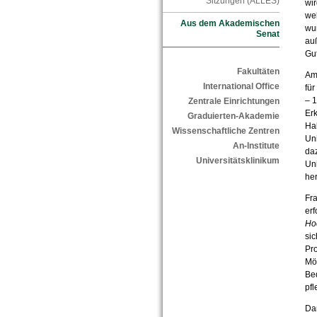
Sitzungen (ALLES)
wir
we
Aus dem Akademischen
wur
Senat
au
Gu
Fakultäten
Am 
International Office
für
– 1
Zentrale Einrichtungen
Erk
Graduierten-Akademie
Hal
Wissenschaftliche Zentren
Uni
An-Institute
da
Universitätsklinikum
Uni
he
Fra
erf
Ho
sic
Pro
Mö
Be
pfl
Da