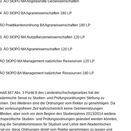
3. ÄO StOPO MA Angewandte Geowissenschaften
4. ÄO StOPO BA Agrarwissenschaften 180 LP
ÄO Praktikantenordnung BA Agrarwissenschaften 180 LP
3. ÄO StOPO MA Nutzpflanzenwissenschaften 120 LP
3. ÄO StOPO MA Agrarwissenschaften 120 LP
ÄO StOPO MA Management natürlicher Ressourcen 120 LP
ÄO StOPO BA Management natürlicher Ressourcen 180 LP
mäß §67 Abs. 3 Punkt 8 des Landeshochschulgesetzes hat der
ademische Senat zu
Studien- und Prüfungsordnungen
Stellung zu
hmen. Des Weiteren sind die Ordnungen vom Rektor zu genehmigen. Da
der
vorlesungsfreien Zeit
wahrscheinlich keine Gremiensitzungen
ttfinden, aber noch vor dem Beginn des Studienjahres 2013/2014 weitere
chspezifische Studien- und Prüfungsordnungen geändert werden könnten,
hlug die Senatskommission für Studium und Lehre dem Akademischen
nat vor, diese Ordnungen direkt vom Rektor genehmigen zu lassen und