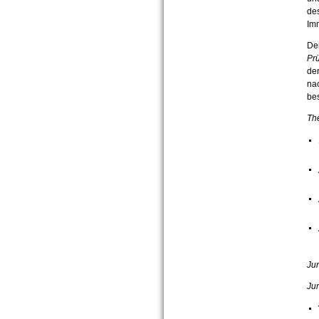
des
Imm
De
Pr
de
na
be
The
Jur
Jur