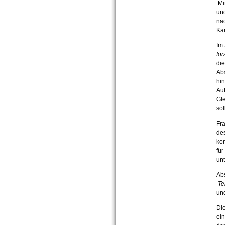
Mi
und
nac
Kar
Im
for
die
Ab
hin
Auf
Gle
sol
Fra
des
kon
fü
unt
Abs
Te
un
Di
ein