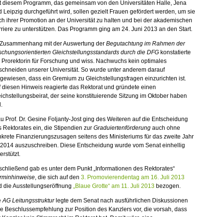
t diesem Programm, das gemeinsam von den Universitäten Halle, Jena
 Leipzig durchgeführt wird, sollen gezielt Frauen gefördert werden, um sie
h ihrer Promotion an der Universität zu halten und bei der akademischen
riere zu unterstützen. Das Programm ging am 24. Juni 2013 an den Start.
 Zusammenhang mit der Auswertung der
Begutachtung im Rahmen der
schungsorientierten Gleichstellungsstandards durch die DFG
konstatierte
 Prorektorin für Forschung und wiss. Nachwuchs kein optimales
schneiden unserer Universität. So wurde unter anderem darauf
gewiesen, dass ein Gremium zu Gleichstellungsfragen einzurichten ist.
 diesen Hinweis reagierte das Rektorat und gründete einen
ichstellungsbeirat, der seine konstituierende Sitzung im Oktober haben
l.
u Prof. Dr. Gesine Foljanty-Jost ging des Weiteren auf die Entscheidung
 Rektorates ein, die Stipendien zur
Graduiertenförderung
auch ohne
krete Finanzierungszusagen seitens des Ministeriums für das zweite Jahr
r 2014 auszuschreiben. Diese Entscheidung wurde vom Senat einhellig
erstützt.
chließend gab es unter dem Punkt „Informationen des Rektorates“
rminhinweise
, die sich auf den
3. Promovierendentag am 16. Juli 2013
d die Ausstellungseröffnung
„Blaue Grotte“ am 11. Juli 2013
bezogen.
e
AG Leitungsstruktur
legte dem Senat nach ausführlichen Diskussionen
e Beschlussempfehlung zur Position des Kanzlers vor, die vorsah, dass