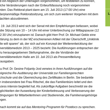
d ein Abgleich der Unterlagen vorgenommen, um feststellen zu können,
lche Veränderungen nach der Entwurfsfassung noch vorgenommen
den. Das Rektorat plant dann am 15. Juli 2013 (17:00 Uhr) eine
L
ßerplanmäßige Rektoratssitzung, um sich zum weiteren Vorgehen mit dem
tachten abzustimmen.
19. Juli 2013 wird sich der Senat mit den Empfehlungen befassen, wobei
 die Sitzung von 10 – 14 Uhr mit einer Unterbrechung zur Mittagspause (12
2:30 Uhr) einzuplanen ist. Danach gibt Herr Prof. Dr. Michael Gekle eine
lärung zu dem in der MZ erschienenen Artikel mit der Überschrift „Uniklinik
le will sparen“ ab, der sich auf ein Konzept der Weiterentwicklung der
versitätsmedizin 2013 – 2025 bezieht. Die Ausführungen entsprachen der
zu herausgegebenen Stellungnahme, die die Vorstände der
versitätsmedizin Halle am 10. Juli 2013 als Pressemitteilung
rausgaben.
u Prof. Dr. Gesine Foljanty-Jost verwies in ihren Ausführungen auf die
olgreiche
Re-Auditierung der Universität zur Familiengerechten
chschule
und die Überreichung des Zertifikates in Berlin. Sie bedankte
h insbesondere bei Frau Ritschel, die das Familienbüro leitet und den
zess intensiv begleitet hat. Als zukünftige Aufgaben beschreibt sie die
glichkeiten der Ausweitung der Kinderbetreuung und Verbesserung der
dingungen für MitarbeiterInnen und Studierende, die Familienangehörige
egen.
nach kommt sie auf das
Mentoring-Programm für Postdocs
zu sprechen.