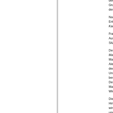
der
Gr
de
Nac
En
Kan
Fra
Au
Sit
Der
Mas
Ma
Ale
deu
Uni
be
Der
Ma
Wi
Di
Hin
wir
und