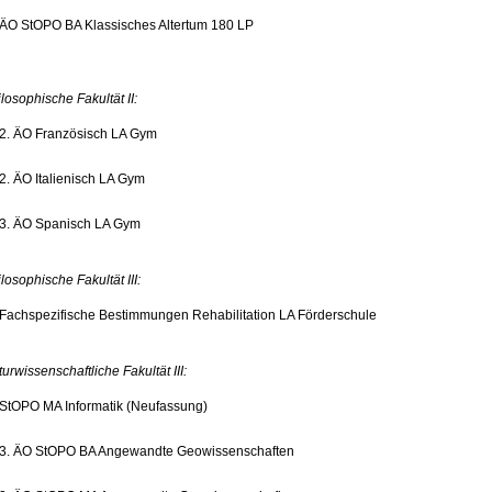
ÄO StOPO BA Klassisches Altertum 180 LP
losophische Fakultät II:
2. ÄO Französisch LA Gym
2. ÄO Italienisch LA Gym
3. ÄO Spanisch LA Gym
losophische Fakultät III:
Fachspezifische Bestimmungen Rehabilitation LA Förderschule
urwissenschaftliche Fakultät III:
StOPO MA Informatik (Neufassung)
3. ÄO StOPO BA Angewandte Geowissenschaften