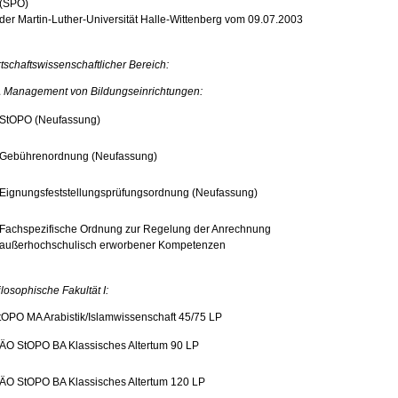
(SPO)
der Martin-Luther-Universität Halle-Wittenberg vom 09.07.2003
tschaftswissenschaftlicher Bereich:
 Management von Bildungseinrichtungen:
StOPO (Neufassung)
Gebührenordnung (Neufassung)
Eignungsfeststellungsprüfungsordnung (Neufassung)
Fachspezifische Ordnung zur Regelung der Anrechnung
außerhochschulisch erworbener Kompetenzen
losophische Fakultät I:
tOPO MA Arabistik/Islamwissenschaft 45/75 LP
ÄO StOPO BA Klassisches Altertum 90 LP
ÄO StOPO BA Klassisches Altertum 120 LP