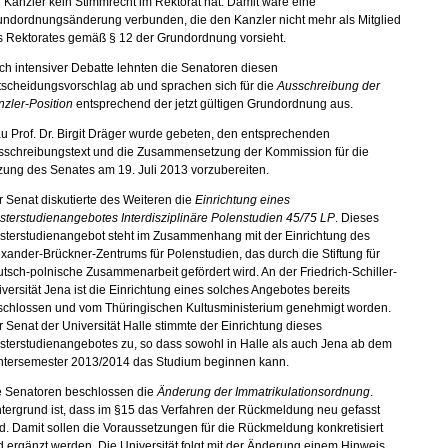
 Kanzler kein Stimmrecht im Rektorat hat. Damit wäre eine
undordnungsänderung verbunden, die den Kanzler nicht mehr als Mitglied
s Rektorates gemäß § 12 der Grundordnung vorsieht.
h intensiver Debatte lehnten die Senatoren diesen
tscheidungsvorschlag ab und sprachen sich für die
Ausschreibung der
zler-Position
entsprechend der jetzt gültigen Grundordnung aus.
u Prof. Dr. Birgit Dräger wurde gebeten, den entsprechenden
sschreibungstext und die Zusammensetzung der Kommission für die
zung des Senates am 19. Juli 2013 vorzubereiten.
 Senat diskutierte des Weiteren die
Einrichtung eines
terstudienangebotes Interdisziplinäre Polenstudien 45/75 LP
. Dieses
sterstudienangebot steht im Zusammenhang mit der Einrichtung des
xander-Brückner-Zentrums für Polenstudien, das durch die Stiftung für
tsch-polnische Zusammenarbeit gefördert wird. An der Friedrich-Schiller-
versität Jena ist die Einrichtung eines solches Angebotes bereits
schlossen und vom Thüringischen Kultusministerium genehmigt worden.
 Senat der Universität Halle stimmte der Einrichtung dieses
sterstudienangebotes zu, so dass sowohl in Halle als auch Jena ab dem
ntersemester 2013/2014 das Studium beginnen kann.
e Senatoren beschlossen die
Änderung der Immatrikulationsordnung
.
tergrund ist, dass im §15 das Verfahren der Rückmeldung neu gefasst
d. Damit sollen die Voraussetzungen für die Rückmeldung konkretisiert
 ergänzt werden. Die Universität folgt mit der Änderung einem Hinweis