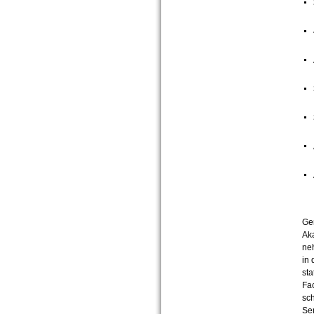
Ge
Ak
ne
in 
sta
Fa
sc
Se