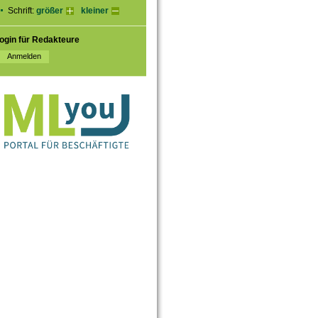
Schrift:
größer
kleiner
ogin für Redakteure