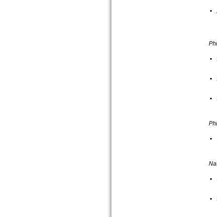
Phi
Phi
Nat