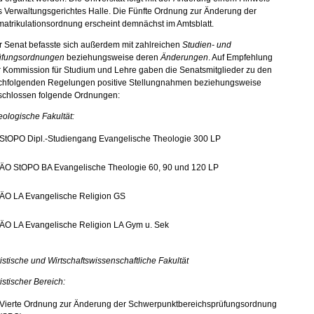
 Verwaltungsgerichtes Halle. Die Fünfte Ordnung zur Änderung der
atrikulationsordnung erscheint demnächst im Amtsblatt.
r Senat befasste sich außerdem mit zahlreichen
Studien- und
üfungsordnungen
beziehungsweise deren
Änderungen
. Auf Empfehlung
r Kommission für Studium und Lehre gaben die Senatsmitglieder zu den
chfolgenden Regelungen positive Stellungnahmen beziehungsweise
schlossen folgende Ordnungen:
ologische Fakultät:
StOPO Dipl.-Studiengang Evangelische Theologie 300 LP
ÄO StOPO BA Evangelische Theologie 60, 90 und 120 LP
ÄO LA Evangelische Religion GS
ÄO LA Evangelische Religion LA Gym u. Sek
istische und Wirtschaftswissenschaftliche Fakultät
istischer Bereich:
Vierte Ordnung zur Änderung der Schwerpunktbereichsprüfungsordnung