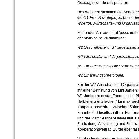
Onkologie
wurde entsprochen.
Des Weiteren stimmten die Senatore
die
C4-Prof. Soziologie, insbesonde
W2-Prof. „Wirtschafts- und Organisat
Folgenden Anträgen auf Ausschreib
ebenfalls seine Zustimmung:
W2 Gesundheits- und Pflegewissens
W2 Wirtschafts- und Organisationsso
W1 Theoretische Physik / Multiskale
W2 Ernährungsphysiologie.
Bei der W2 Wirtschaft- und Organisat
mit einer Befristung von fünf Jahren
W1-Juniorprofessur „Theoretische Ph
Halbleitergrenzflächen“
für max. sech
Kooperationsvertrag zwischen Solarva
Fraunhofer-Gesellschaft zur Förder
und der Martin-Luther-Universität. D
Einrichtung, Ausstattung und Finanzi
Kooperationsvertrag wurde ebenfalls
Verabschiedet wurden außerdem die 