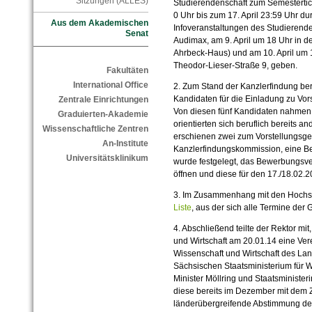
Sitzungen (ALLES)
Studierendenschaft zum Semestertick
0 Uhr bis zum 17. April 23:59 Uhr du
Aus dem Akademischen
Infoveranstaltungen des Studierende
Senat
Audimax, am 9. April um 18 Uhr in d
Ahrbeck-Haus) und am 10. April um 
Theodor-Lieser-Straße 9, geben.
Fakultäten
International Office
2. Zum Stand der Kanzlerfindung beric
Kandidaten für die Einladung zu Vors
Zentrale Einrichtungen
Von diesen fünf Kandidaten nahmen 
Graduierten-Akademie
orientierten sich beruflich bereits a
Wissenschaftliche Zentren
erschienen zwei zum Vorstellungsge
An-Institute
Kanzlerfindungskommission, eine Be
Universitätsklinikum
wurde festgelegt, das Bewerbungsver
öffnen und diese für den 17./18.02.
3. Im Zusammenhang mit den Hochsc
Liste
, aus der sich alle Termine de
4. Abschließend teilte der Rektor mit
und Wirtschaft am 20.01.14 eine Ve
Wissenschaft und Wirtschaft des L
Sächsischen Staatsministerium für Wi
Minister Möllring und Staatsministe
diese bereits im Dezember mit dem Z
länderübergreifende Abstimmung de