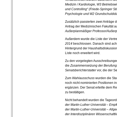
Medizin / Kardiologie, W3 Betriebswi
und Controlling“ (Friede-Springer S
Psychologie und W2 Grundschuldidak
Zusätzlich passierten zwei Anträge 
Antrag der Medizinischen Fakultät au
Außerplanmäßiger Professor/Außer
Außerdem wurde die Liste der
Vertr
2014
beschlossen. Danach sind acht
Hintergrund der Haushaltsdiskussion
Liste noch erweitert wird.
Zu den vorgelegten Ausschreibunge
die
Zusammensetzung der Berufun
Senatsberichterstatter
vor, die der Se
Zum
Wahlausschuss
wurden die Sta
noch nicht nominierten Positionen 
ergänzen. Der Senat erteilte dem Rek
zu bestätigen.
Nicht behandelt wurden die Tageo
der Martin-Luther-Universität – Em
der Martin-Luther-Universität – Al
der Interdisziplinären Wissenschaf