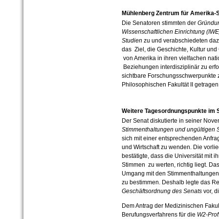
Mühlenberg Zentrum für Amerika-S
Die Senatoren stimmten der
Gründun
Wissenschaftlichen Einrichtung (IW
Studien
zu und verabschiedeten dazu
das Ziel, die Geschichte, Kultur und
von Amerika in ihren vielfachen nat
Beziehungen interdisziplinär zu erfo
sichtbare Forschungsschwerpunkte z
Philosophischen Fakultät II getragen
Weitere Tagesordnungspunkte im 
Der Senat diskutierte in seiner No
Stimmenthaltungen und ungültigen
sich mit einer entsprechenden Anfra
und Wirtschaft zu wenden. Die vorli
bestätigte, dass die Universität mit 
Stimmen zu werten, richtig liegt. Da
Umgang mit den Stimmenthaltungen 
zu bestimmen. Deshalb legte das Re
Geschäftsordnung des Senats
vor, d
Dem Antrag der Medizinischen Fakul
Berufungsverfahrens für die
W2-Prof