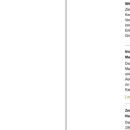
Wit
Zie
Ken
Vor
inn
En
Gr
In
Mar
Da
Mar
und
Auß
zu 
Kan
[ m
Zen
Ha
Da
199