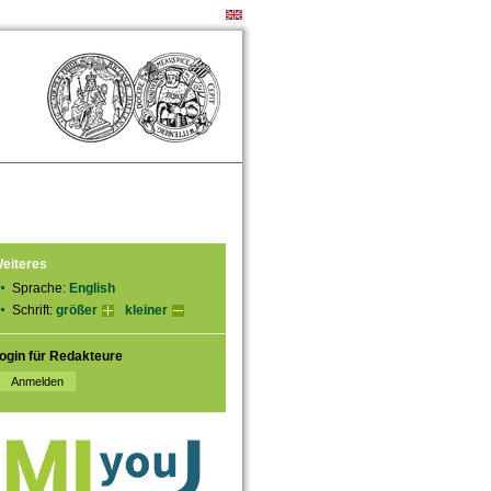
eiteres
Sprache:
English
Schrift:
größer
kleiner
ogin für Redakteure