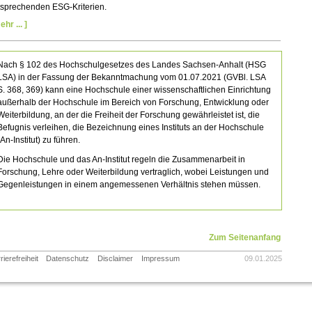
tsprechenden ESG-Kriterien.
ehr ... ]
Nach § 102 des
Hochschulgesetzes des Landes Sachsen-Anhalt (HSG
LSA) in
der Fassung der Bekanntmachung vom 01.07.2021
(GVBl. LSA
S. 368, 369)
kann eine Hochschule einer wissenschaftlichen Einrichtung
außerhalb der Hochschule im Bereich von Forschung, Entwicklung oder
Weiterbildung, an der die Freiheit der Forschung gewährleistet ist, die
Befugnis verleihen, die Bezeichnung eines Instituts an der Hochschule
(An-Institut) zu führen.
Die Hochschule und das An-Institut regeln die Zusammenarbeit in
Forschung, Lehre oder Weiterbildung vertraglich, wobei Leistungen und
Gegenleistungen in einem angemessenen Verhältnis stehen müssen.
Zum Seitenanfang
rierefreiheit
Datenschutz
Disclaimer
Impressum
09.01.2025