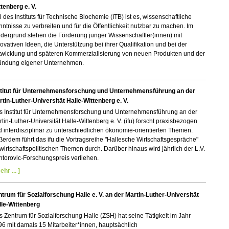
tenberg e. V.
l des Instituts für Technische Biochemie (ITB) ist es, wissenschaftliche
ntnisse zu verbreiten und für die Öffentlichkeit nutzbar zu machen. Im
dergrund stehen die Förderung junger Wissenschaftler(innen) mit
ovativen Ideen, die Unterstützung bei ihrer Qualifikation und bei der
twicklung und späteren Kommerzialisierung von neuen Produkten und der
ündung eigener Unternehmen.
stitut für Unternehmensforschung und Unternehmensführung an der
tin-Luther-Universität Halle-Wittenberg e. V.
s Institut für Unternehmensforschung und Unternehmensführung an der
tin-Luther-Universität Halle-Wittenberg e. V. (ifu) forscht praxisbezogen
 interdisziplinär zu unterschiedlichen ökonomie-orientierten Themen.
erdem führt das ifu die Vortragsreihe "Hallesche Wirtschaftsgespräche"
wirtschaftspolitischen Themen durch. Darüber hinaus wird jährlich der L.V.
torovic-Forschungspreis verliehen.
ehr ... ]
trum für Sozialforschung Halle e. V. an der Martin-Luther-Universität
lle-Wittenberg
s Zentrum für Sozialforschung
Halle (
ZSH) hat seine Tätigkeit im Jahr
6 mit damals 15 Mitarbeiter*innen, hauptsächlich