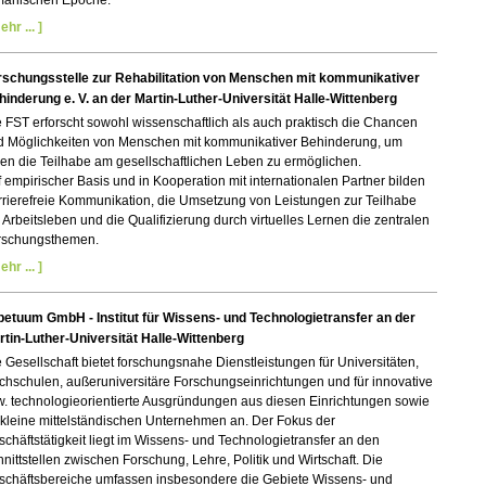
manischen Epoche.
ehr ... ]
rschungsstelle zur Rehabilitation von Menschen mit kommunikativer
inderung e. V. an der Martin-Luther-Universität Halle-Wittenberg
 FST erforscht sowohl wissenschaftlich als auch praktisch die Chancen
d Möglichkeiten von Menschen mit kommunikativer Behinderung, um
en die Teilhabe am gesellschaftlichen Leben zu ermöglichen.
 empirischer Basis und in Kooperation mit internationalen Partner bilden
rierefreie Kommunikation, die Umsetzung von Leistungen zur Teilhabe
Arbeitsleben und die Qualifizierung durch virtuelles Lernen die zentralen
rschungsthemen.
ehr ... ]
petuum GmbH - Institut für Wissens- und Technologietransfer an der
rtin-Luther-Universität Halle-Wittenberg
 Gesellschaft bietet forschungsnahe Dienstleistungen für Universitäten,
hschulen, außeruniversitäre Forschungseinrichtungen und für innovative
w. technologieorientierte Ausgründungen aus diesen Einrichtungen sowie
 kleine mittelständischen Unternehmen an. Der Fokus der
chäftstätigkeit liegt im Wissens- und Technologietransfer an den
nittstellen zwischen Forschung, Lehre, Politik und Wirtschaft. Die
schäftsbereiche umfassen insbesondere die Gebiete Wissens- und