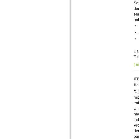
Soz
de
emp
unt
Da
Tel
[ m
IT
Hal
Das
mit
ent
Ums
nac
ind
Pro
der
bas