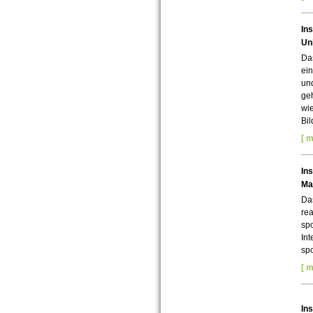
Ins
Un
Das
ein
un
ge
wi
Bil
[ m
Ins
Ma
Da
rea
spo
Int
spo
[ m
Ins