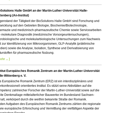
oSolutions Halle GmbH an der Martin-Luther-Universität Halle-
tenberg (An-Institut)
genstand der Tätigkeit der BioSolutions Halle GmbH sind Forschung und
wicklung auf den Gebieten Biologie, Biochemie/Biotechnologie,
armazie und medizinisch-pharmazeutische Chemie sowie Servicearbeiten
e molekulare Diagnostik (medizinische Vorsorgeuntersuchungen),
krobiologische und molekularbiologische Untersuchungen zum Nachweis
 zur Identifizierung von Mikroorganismen, GLP-Analytik (präklinische
dien) sowie die Analyse, Isolation, Synthese und Derivatisierung von
urstoffen für pharmazeutische Nutzung.
ehr ... ]
stitut Europäisches Romanik Zentrum an der Martin-Luther-Universität
le-Wittenberg e. V.
 Europäische Romanik Zentrum (ERZ) ist ein interdisziplinäres und
erkonfessionell orientiertes Institut. Es stützt seine Aktivitäten auf die
petenz zahlreicher Forscher der Martin-Luther-Universität sowie auf die
eite Denkmallage mittelalterlicher Bauwerke im Bundesland Sachsen-
alt, verkörpert durch die weithin bekannte Straße der Romanik.
 den Aufgaben des Europäischen Romanik Zentrums zählen die regionale
ie europäische Erforschung und Vermittlung der vielfältigen Aspekte der