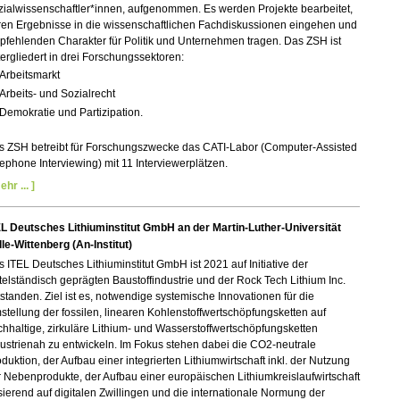
ialwissenschaftler*innen, aufgenommen. Es werden Projekte bearbeitet,
ren Ergebnisse in die wissenschaftlichen Fachdiskussionen eingehen und
fehlenden Charakter für Politik und Unternehmen tragen. Das ZSH ist
ergliedert in drei Forschungssektoren:
Arbeitsmarkt
Arbeits- und Sozialrecht
Demokratie und Partizipation.
s ZSH betreibt für Forschungszwecke das CATI-Labor (Computer-Assisted
ephone Interviewing) mit 11 Interviewerplätzen.
ehr ... ]
EL Deutsches Lithiuminstitut GmbH an der Martin-Luther-Universität
le-Wittenberg (An-Institut)
 ITEL Deutsches Lithiuminstitut GmbH ist 2021 auf Initiative der
telständisch geprägten Baustoffindustrie und der Rock Tech Lithium Inc.
standen. Ziel ist es, notwendige systemische Innovationen für die
tellung der fossilen, linearen Kohlenstoffwertschöpfungsketten auf
hhaltige, zirkuläre Lithium- und Wasserstoffwertschöpfungsketten
ustrienah zu entwickeln. Im Fokus stehen dabei die CO2-neutrale
duktion, der Aufbau einer integrierten Lithiumwirtschaft inkl. der Nutzung
 Nebenprodukte, der Aufbau einer europäischen Lithiumkreislaufwirtschaft
ierend auf digitalen Zwillingen und die internationale Normung der