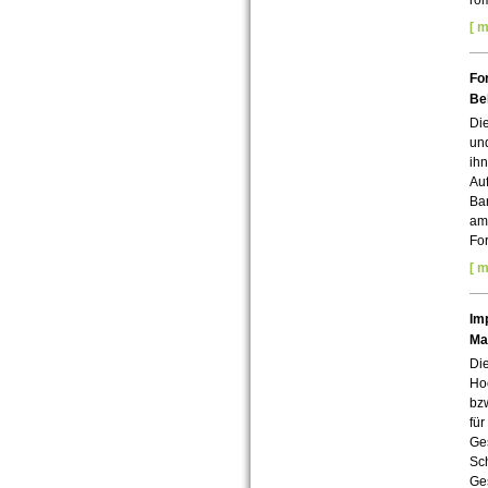
ro
[ m
Fo
Beh
Die
un
ihn
Auf
Bar
am 
Fo
[ m
Im
Ma
Die
Hoc
bz
für
Ges
Sch
Ge