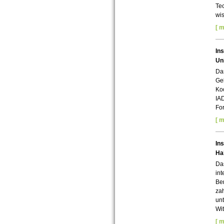
Te
wis
[ m
In
Uni
Das
Geb
Ko
IAD
For
[ m
Ins
Hal
Das
in
Be
zah
un
Wit
[ m