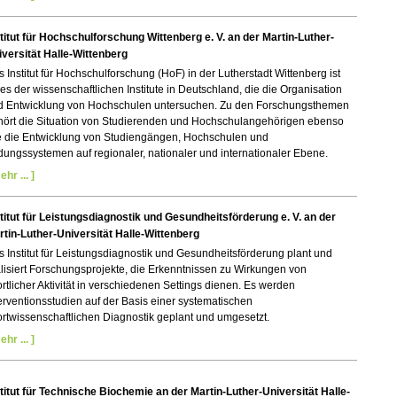
titut für Hochschulforschung Wittenberg e. V. an der Martin-Luther-
iversität Halle-Wittenberg
 Institut für Hochschulforschung (HoF) in der Lutherstadt Wittenberg ist
es der wissenschaftlichen Institute in Deutschland, die die Organisation
d Entwicklung von Hochschulen untersuchen. Zu den Forschungsthemen
hört die Situation von Studierenden und Hochschulangehörigen ebenso
e die Entwicklung von Studiengängen, Hochschulen und
dungssystemen auf regionaler, nationaler und internationaler Ebene.
ehr ... ]
titut für Leistungsdiagnostik und Gesundheitsförderung e. V. an der
rtin-Luther-Universität Halle-Wittenberg
s
Institut für Leistungsdiagnostik und Gesundheitsförderung
plant und
lisiert Forschungsprojekte, die Erkenntnissen zu Wirkungen von
rtlicher Aktivität in verschiedenen Settings dienen.
Es werden
erventionsstudien auf der Basis einer systematischen
rtwissenschaftlichen Diagnostik geplant und umgesetzt.
ehr ... ]
titut für Technische Biochemie an der Martin-Luther-Universität Halle-