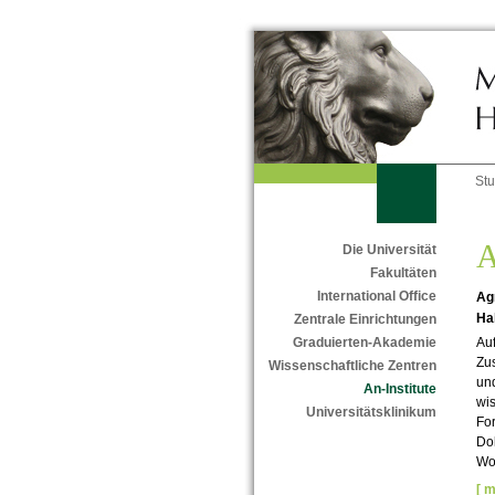
St
A
Die Universität
Fakultäten
International Office
Agr
Ha
Zentrale Einrichtungen
Auf
Graduierten-Akademie
Zu
Wissenschaftliche Zentren
un
An-Institute
wis
Universitätsklinikum
For
Dok
Wo
[ m