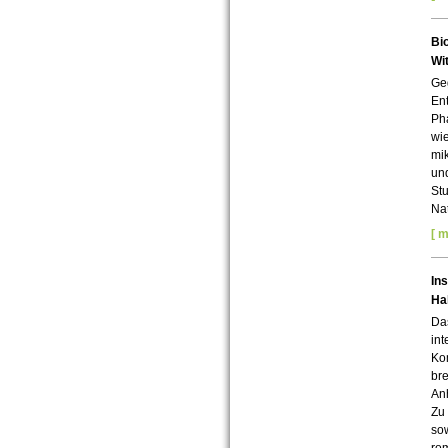
Bi
Wit
Ge
Ent
Ph
wi
mi
und
Stu
Nat
[ m
In
Hal
Das
int
Kom
br
Anh
Zu
sow