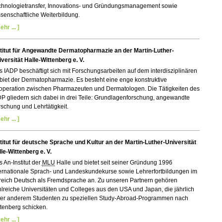
chnologietransfer, Innovations- und Gründungsmanagement sowie
senschaftliche Weiterbildung.
ehr ... ]
stitut für Angewandte Dermatopharmazie an der Martin-Luther-
versität Halle-Wittenberg e. V.
 IADP beschäftigt sich mit Forschungsarbeiten auf dem interdisziplinären
iet der Dermatopharmazie. Es besteht eine enge konstruktive
operation zwischen Pharmazeuten und Dermatologen. Die Tätigkeiten des
P gliedern sich dabei in drei Teile: Grundlagenforschung, angewandte
schung und Lehrtätigkeit.
ehr ... ]
titut für deutsche Sprache und Kultur an der Martin-Luther-Universität
le-Wittenberg e. V.
 An-Institut der
MLU
Halle und bietet seit seiner Gründung 1996
ternationale Sprach- und Landeskundekurse sowie Lehrerfortbildungen im
reich Deutsch als Fremdsprache an. Zu unseren Partnern gehören
lreiche Universitäten und Colleges aus den USA und Japan, die jährlich
ter anderem Studenten zu speziellen Study-Abroad-Programmen nach
tenberg schicken.
ehr ... ]