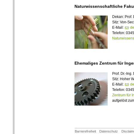
Naturwissenschaftliche Fakult
Dekan: Prof.
Sitz: Von-Sec
E-Mail:
de
Telefon: 034
Naturwissensc
Ehemaliges Zentrum für Ing
Prof. Dr.‑Ing.
Sitz: Hoher 
E-Mail:
de
Telefon: 034
Zentrum für 
aufgelöst zu
Barrierefreiheit
Datenschutz
Disclaim