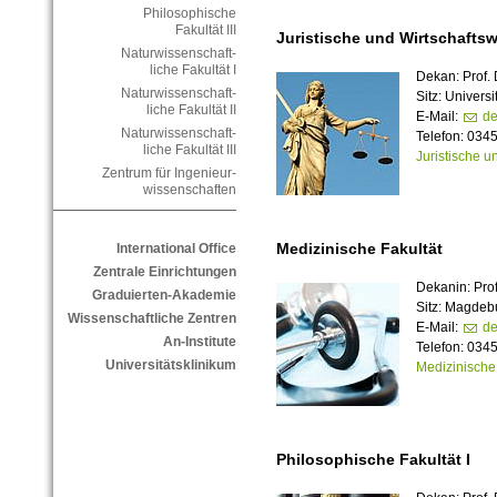
Philosophische
Fakultät III
Juristische und Wirtschaftsw
Naturwissenschaft-
liche Fakultät I
Dekan: Prof.
Naturwissenschaft-
Sitz: Univers
liche Fakultät II
E-Mail:
de
Naturwissenschaft-
Telefon: 034
liche Fakultät III
Juristische u
Zentrum für Ingenieur-
wissenschaften
Medizinische Fakultät
International Office
Zentrale Einrichtungen
Dekanin: Prof
Graduierten-Akademie
Sitz: Magdeb
Wissenschaftliche Zentren
E-Mail:
de
An-Institute
Telefon: 034
Universitätsklinikum
Medizinische 
Philosophische Fakultät I