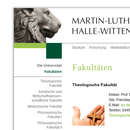
Studium
Forschung
Weiterbildu
Fakultäten
Die Universität
Fakultäten
Theologische
Theologische Fakultät
Fakultät
Juristische und
Dekan: Prof.
Wirtschaftswissen-
Sitz: Francke
schaftliche Fakultät
E-Mail:
de
Medizinische Fakultät
Telefon: 034
Philosophische
Theologische
Fakultät I
Philosophische
Fakultät II