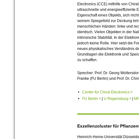
Electronics (CCE) mithilfe von Chira
ultraschnelle und energieeffiziente E
Eigenschaft eines Objekts, sich nic
seinem Spiegelbild zur Deckung bri
menschlichen Händen: linke und rech
identisch. Vielen Objekten in der Nat
intrinsische Stabilität. In der Elekt
jedoch keine Rolle. Hier setzt die Fo
neues physikalisches Verständnis di
Grundlagen die Elektronik und Spei
zu schaffen.
Sprecher: Prof. Dr. Georg Woltersdorf
Franke (FU Berlin) und Prof. Dr. Ch
Center for Chiral Electronics
FU Berlin
|
U Regensburg
|
MP
Exzellenzcluster für Pflanz
Heinrich-Heine-Universität Düsseldorf 