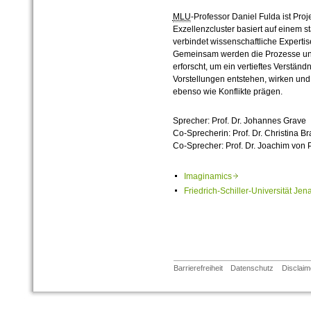
MLU
-Professor Daniel Fulda ist Proj
Exzellenzcluster basiert auf einem 
verbindet wissenschaftliche Expertis
Gemeinsam werden die Prozesse und
erforscht, um ein vertieftes Verständ
Vorstellungen entstehen, wirken un
ebenso wie Konflikte prägen.
Sprecher: Prof. Dr. Johannes Grave
Co-Sprecherin: Prof. Dr. Christina Br
Co-Sprecher: Prof. Dr. Joachim von 
Imaginamics
Friedrich-Schiller-Universität Je
Barrierefreiheit
Datenschutz
Disclaim