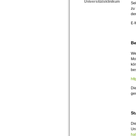
Universitätsklinikum
Se
zu 
der
E-
Be
We
Mon
kö
bes
htt
Die
ge
St
Die
Uni
hal