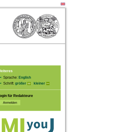
eiteres
Sprache:
English
Schrift:
größer
kleiner
ogin für Redakteure