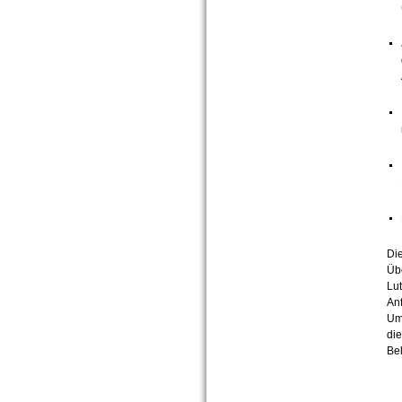
Die
Übe
Lut
Anf
Um
di
Be