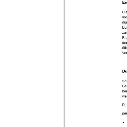
Er
Die
von
dur
Du
zur
Ri
de
öff
Vo
Du
Sol
Ges
ben
we
Die
per