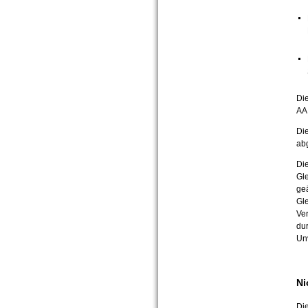
Di
AA
Di
abg
Di
Gl
ge
Gle
Ve
du
Un
Ni
Die