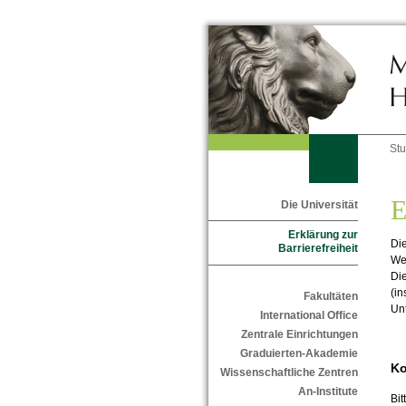
St
E
Die Universität
Erklärung zur
Die
Barrierefreiheit
Web
Die
(in
Fakultäten
Un
International Office
Zentrale Einrichtungen
Graduierten-Akademie
Ko
Wissenschaftliche Zentren
An-Institute
Bit