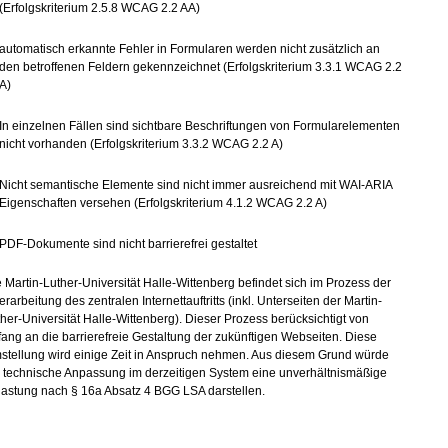
(Erfolgskriterium 2.5.8 WCAG 2.2 AA)
automatisch erkannte Fehler in Formularen werden nicht zusätzlich an
den betroffenen Feldern gekennzeichnet (Erfolgskriterium 3.3.1 WCAG 2.2
A)
In einzelnen Fällen sind sichtbare Beschriftungen von Formularelementen
nicht vorhanden (Erfolgskriterium 3.3.2 WCAG 2.2 A)
Nicht semantische Elemente sind nicht immer ausreichend mit WAI-ARIA
Eigenschaften versehen (Erfolgskriterium 4.1.2 WCAG 2.2 A)
PDF-Dokumente sind nicht barrierefrei gestaltet
 Martin-Luther-Universität Halle-Wittenberg befindet sich im Prozess der
rarbeitung des zentralen Internettauftritts (inkl. Unterseiten der Martin-
her-Universität Halle-Wittenberg). Dieser Prozess berücksichtigt von
ang an die barrierefreie Gestaltung der zukünftigen Webseiten. Diese
stellung wird einige Zeit in Anspruch nehmen. Aus diesem Grund würde
e technische Anpassung im derzeitigen System eine unverhältnismäßige
lastung nach § 16a Absatz 4 BGG LSA darstellen.