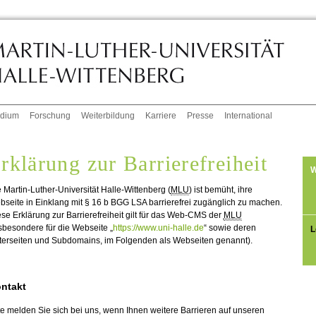
udium
Forschung
Weiterbildung
Karriere
Presse
International
rklärung zur Barrierefreiheit
W
 Martin-Luther-Universität Halle-Wittenberg (
MLU
) ist bemüht, ihre
seite in Einklang mit § 16 b BGG LSA barrierefrei zugänglich zu machen.
se Erklärung zur Barrierefreiheit gilt für das Web-CMS der
MLU
sbesondere für die Webseite „
https://www.uni-halle.de
“ sowie deren
L
terseiten und Subdomains, im Folgenden als Webseiten genannt).
ntakt
te melden Sie sich bei uns, wenn Ihnen weitere Barrieren auf unseren