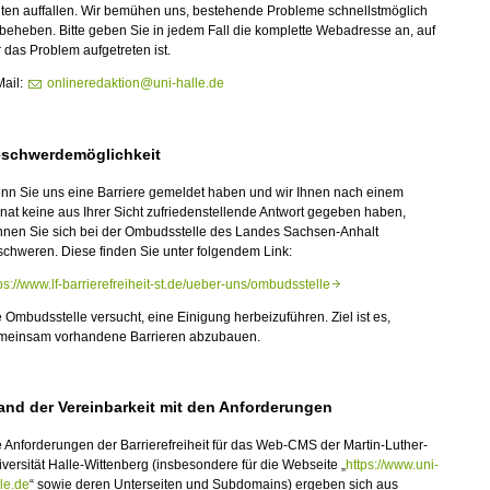
iten auffallen. Wir bemühen uns, bestehende Probleme schnellstmöglich
beheben. Bitte geben Sie in jedem Fall die komplette Webadresse an, auf
 das Problem aufgetreten ist.
Mail:
onlineredaktion@uni-halle.de
schwerdemöglichkeit
nn Sie uns eine Barriere gemeldet haben und wir Ihnen nach einem
at keine aus Ihrer Sicht zufriedenstellende Antwort gegeben haben,
nnen Sie sich bei der Ombudsstelle des Landes Sachsen-Anhalt
chweren. Diese finden Sie unter folgendem Link:
ps://www.lf-barrierefreiheit-st.de/ueber-uns/ombudsstelle
 Ombudsstelle versucht, eine Einigung herbeizuführen. Ziel ist es,
meinsam vorhandene Barrieren abzubauen.
and der Vereinbarkeit mit den Anforderungen
 Anforderungen der Barrierefreiheit für das Web-CMS der Martin-Luther-
versität Halle-Wittenberg (insbesondere für die Webseite „
https://www.uni-
le.de
“ sowie deren Unterseiten und Subdomains) ergeben sich aus