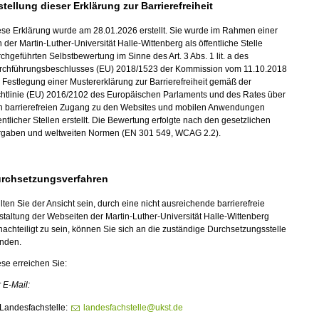
stellung dieser Erklärung zur Barrierefreiheit
se Erklärung wurde am 28.01.2026 erstellt. Sie wurde im Rahmen einer
 der Martin-Luther-Universität Halle-Wittenberg als öffentliche Stelle
chgeführten Selbstbewertung im Sinne des Art. 3 Abs. 1 lit. a des
rchführungsbeschlusses (EU) 2018/1523 der Kommission vom 11.10.2018
 Festlegung einer Mustererklärung zur Barrierefreiheit gemäß der
chtlinie (EU) 2016/2102 des Europäischen Parlaments und des Rates über
n barrierefreien Zugang zu den Websites und mobilen Anwendungen
entlicher Stellen erstellt. Die Bewertung erfolgte nach den gesetzlichen
rgaben und weltweiten Normen (EN 301 549, WCAG 2.2).
rchsetzungsverfahren
lten Sie der Ansicht sein, durch eine nicht ausreichende barrierefreie
taltung der Webseiten der Martin-Luther-Universität Halle-Wittenberg
achteiligt zu sein, können Sie sich an die zuständige Durchsetzungsstelle
nden.
se erreichen Sie:
 E-Mail:
Landesfachstelle:
landesfachstelle@ukst.de