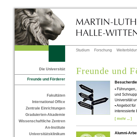
Studium
Forschung
Weiterbildu
Freunde und F
Die Universität
Freunde und Förderer
Besucherdie
▪
Führungen, 
und Schnupp
Fakultäten
Universität u
International Office
▪ Angebot für
Zentrale Einrichtungen
interessierte
Graduierten-Akademie
[ mehr ... ]
Wissenschaftliche Zentren
An-Institute
Alumni-Arbei
Universitätsklinikum