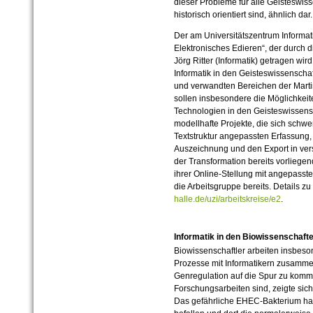
dieser Probleme für alle Geisteswiss
historisch orientiert sind, ähnlich dar.
Der am Universitätszentrum Informati
Elektronisches Edieren“, der durch di
Jörg Ritter (Informatik) getragen wir
Informatik in den Geisteswissenschaf
und verwandten Bereichen der Martin
sollen insbesondere die Möglichkeit
Technologien in den Geisteswissens
modellhafte Projekte, die sich schwe
Textstruktur angepassten Erfassung,
Auszeichnung und den Export in ver
der Transformation bereits vorliegen
ihrer Online-Stellung mit angepasst
die Arbeitsgruppe bereits. Details z
halle.de/uzi/arbeitskreise/e2
.
Informatik in den Biowissenschaft
Biowissenschaftler arbeiten insbeso
Prozesse mit Informatikern zusamm
Genregulation auf die Spur zu komm
Forschungsarbeiten sind, zeigte sich
Das gefährliche EHEC-Bakterium hat