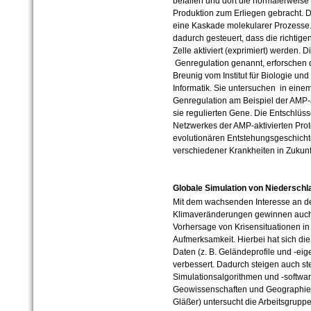
befallen und dort die normalerweise 
Produktion zum Erliegen gebracht. D
eine Kaskade molekularer Prozesse. S
dadurch gesteuert, dass die richtigen
Zelle aktiviert (exprimiert) werden
Genregulation genannt, erforschen d
Breunig vom Institut für Biologie und 
Informatik. Sie untersuchen in einem
Genregulation am Beispiel der AMP-a
sie regulierten Gene. Die Entschlüs
Netzwerkes der AMP-aktivierten Prot
evolutionären Entstehungsgeschicht
verschiedener Krankheiten in Zukunf
Globale Simulation von Niedersch
Mit dem wachsenden Interesse an d
Klimaveränderungen gewinnen auch
Vorhersage von Krisensituationen 
Aufmerksamkeit. Hierbei hat sich die
Daten (z. B. Geländeprofile und -eig
verbessert. Dadurch steigen auch st
Simulationsalgorithmen und -software.
Geowissenschaften und Geographie (
Gläßer) untersucht die Arbeitsgruppe