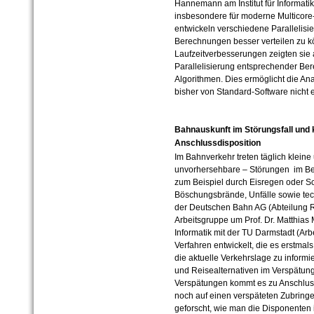
Hannemann am Institut für Informat
insbesondere für moderne Multicore
entwickeln verschiedene Parallelisie
Berechnungen besser verteilen zu k
Laufzeitverbesserungen zeigten sie
Parallelisierung entsprechender Be
Algorithmen. Dies ermöglicht die A
bisher von Standard-Software nicht e
Bahnauskunft im Störungsfall und
Anschlussdisposition
Im Bahnverkehr treten täglich kleine
unvorhersehbare – Störungen im Bet
zum Beispiel durch Eisregen oder S
Böschungsbrände, Unfälle sowie tec
der Deutschen Bahn AG (Abteilung R
Arbeitsgruppe um Prof. Dr. Matthias 
Informatik mit der TU Darmstadt (Arb
Verfahren entwickelt, die es erstmal
die aktuelle Verkehrslage zu inform
und Reisealternativen im Verspätung
Verspätungen kommt es zu Anschlussk
noch auf einen verspäteten Zubringer
geforscht, wie man die Disponenten 