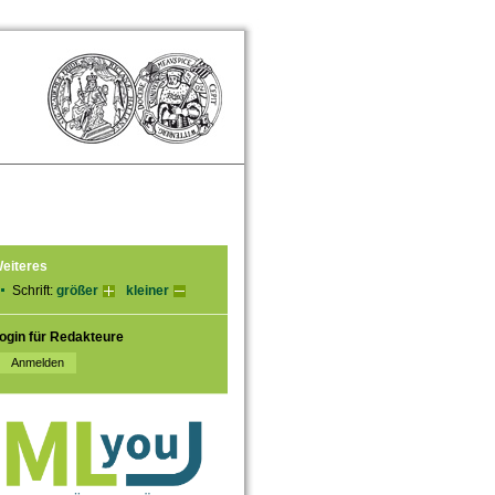
eiteres
Schrift:
größer
kleiner
ogin für Redakteure