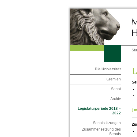
St
L
Die Universität
Gremien
Se
Senat
Archiv
Legislaturperiode 2018 –
[ m
2022
Senatssitzungen
Zu
Zusammensetzung des
Senats