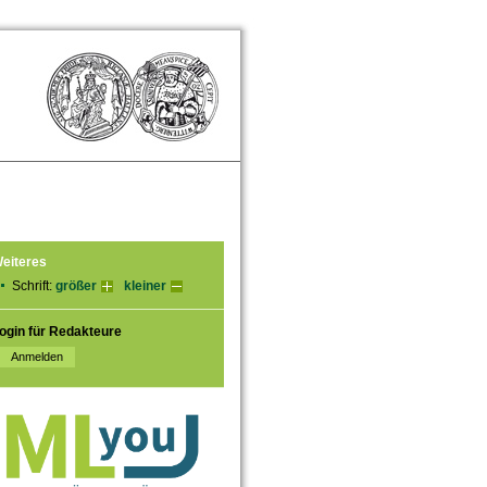
eiteres
Schrift:
größer
kleiner
ogin für Redakteure