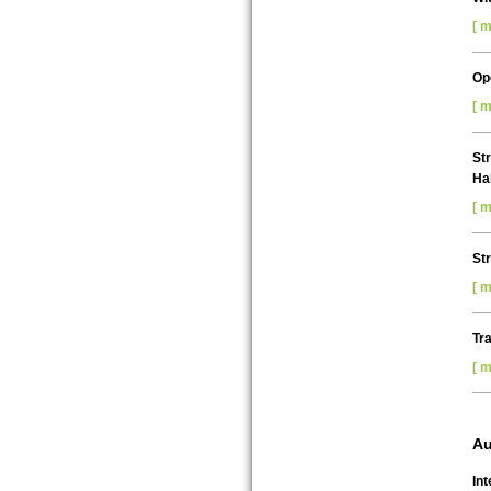
[ m
Op
[ m
Str
Ha
[ m
Str
[ m
Tr
[ m
Au
In