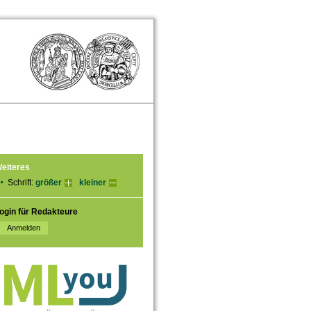
eiteres
Schrift:
größer
kleiner
ogin für Redakteure