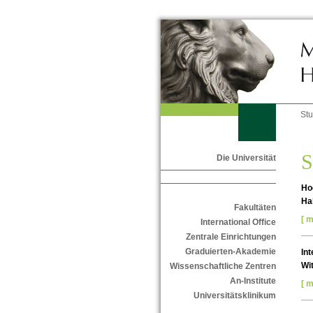
St
S
Die Universität
Ho
Ha
Fakultäten
[ m
International Office
Zentrale Einrichtungen
Graduierten-Akademie
Int
Wi
Wissenschaftliche Zentren
An-Institute
[ m
Universitätsklinikum