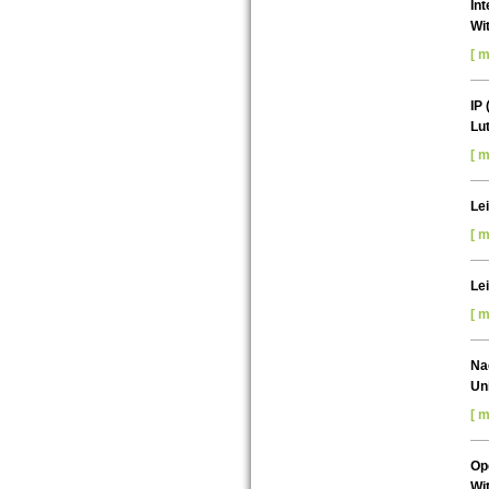
Int
Wi
[ m
IP 
Lu
[ m
Lei
[ m
Lei
[ m
Nac
Un
[ m
Op
Wi