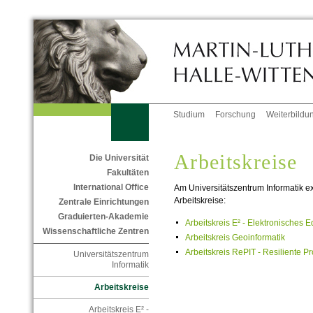
Studium
Forschung
Weiterbildu
Arbeitskreise
Die Universität
Fakultäten
International Office
Am Universitätszentrum Informatik ex
Arbeitskreise:
Zentrale Einrichtungen
Graduierten-Akademie
Arbeitskreis E² - Elektronisches E
Wissenschaftliche Zentren
Arbeitskreis Geoinformatik
Arbeitskreis RePIT - Resiliente Pr
Universitätszentrum
Informatik
Arbeitskreise
Arbeitskreis E² -