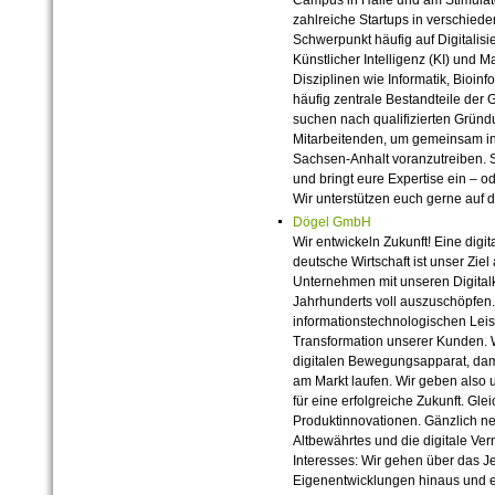
zahlreiche Startups in verschiede
Schwerpunkt häufig auf Digitalisi
Künstlicher Intelligenz (KI) und M
Disziplinen wie Informatik, Bioin
häufig zentrale Bestandteile der
suchen nach qualifizierten Grün
Mitarbeitenden, um gemeinsam in
Sachsen-Anhalt voranzutreiben. S
und bringt eure Expertise ein – 
Wir unterstützen euch gerne auf
Dögel GmbH
Wir entwickeln Zukunft! Eine digit
deutsche Wirtschaft ist unser Zie
Unternehmen mit unseren Digital
Jahrhunderts voll auszuschöpfen. 
informationstechnologischen Leis
Transformation unserer Kunden. Wi
digitalen Bewegungsapparat, dami
am Markt laufen. Wir geben also 
für eine erfolgreiche Zukunft. Gle
Produktinnovationen. Gänzlich ne
Altbewährtes und die digitale V
Interesses: Wir gehen über das J
Eigenentwicklungen hinaus und e