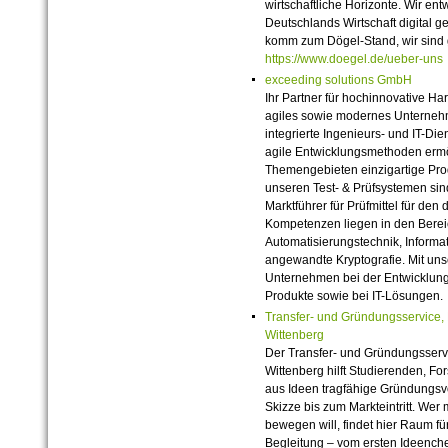
wirtschaftliche Horizonte. Wir ent
Deutschlands Wirtschaft digital 
komm zum Dögel-Stand, wir sind 
https://www.doegel.de/ueber-uns
exceeding solutions GmbH
Ihr Partner für hochinnovative Ha
agiles sowie modernes Unternehm
integrierte Ingenieurs- und IT-Di
agile Entwicklungsmethoden ermög
Themengebieten einzigartige Pro
unseren Test- & Prüfsystemen sin
Marktführer für Prüfmittel für de
Kompetenzen liegen in den Berei
Automatisierungstechnik, Inform
angewandte Kryptografie. Mit un
Unternehmen bei der Entwicklung
Produkte sowie bei IT-Lösungen.
Transfer- und Gründungsservice, M
Wittenberg
Der Transfer- und Gründungsservic
Wittenberg hilft Studierenden, F
aus Ideen tragfähige Gründungsv
Skizze bis zum Markteintritt. Wer
bewegen will, findet hier Raum fü
Begleitung – vom ersten Ideenche