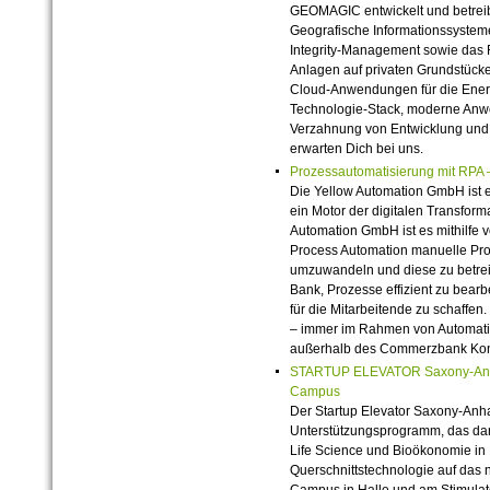
GEOMAGIC entwickelt und betrei
Geografische Informationssystem
Integrity-Management sowie das
Anlagen auf privaten Grundstück
Cloud-Anwendungen für die Energie
Technologie-Stack, moderne Anw
Verzahnung von Entwicklung und 
erwarten Dich bei uns.
Prozessautomatisierung mit RPA 
Die Yellow Automation GmbH ist 
ein Motor der digitalen Transfor
Automation GmbH ist es mithilfe 
Process Automation manuelle Proz
umzuwandeln und diese zu betrei
Bank, Prozesse effizient zu bear
für die Mitarbeitende zu schaffen
– immer im Rahmen von Automati
außerhalb des Commerzbank Konz
STARTUP ELEVATOR Saxony-Anha
Campus
Der Startup Elevator Saxony-Anhal
Unterstützungsprogramm, das dara
Life Science und Bioökonomie in 
Querschnittstechnologie auf das
Campus in Halle und am Stimula