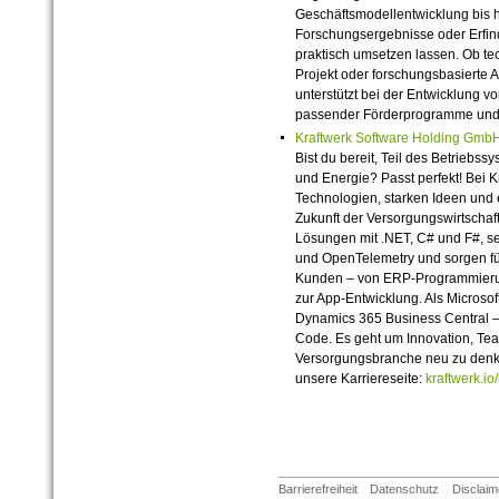
Geschäftsmodellentwicklung bis h
Forschungsergebnisse oder Erfin
praktisch umsetzen lassen. Ob tec
Projekt oder forschungsbasierte 
unterstützt bei der Entwicklung
passender Förderprogramme und 
Kraftwerk Software Holding Gmb
Bist du bereit, Teil des Betrieb
und Energie? Passt perfekt! Bei K
Technologien, starken Ideen und 
Zukunft der Versorgungswirtschaf
Lösungen mit .NET, C# und F#, s
und OpenTelemetry und sorgen fü
Kunden – von ERP-Programmierun
zur App-Entwicklung. Als Microsof
Dynamics 365 Business Central – 
Code. Es geht um Innovation, Team
Versorgungsbranche neu zu den
unsere Karriereseite:
kraftwerk.io
Barrierefreiheit
Datenschutz
Disclaim