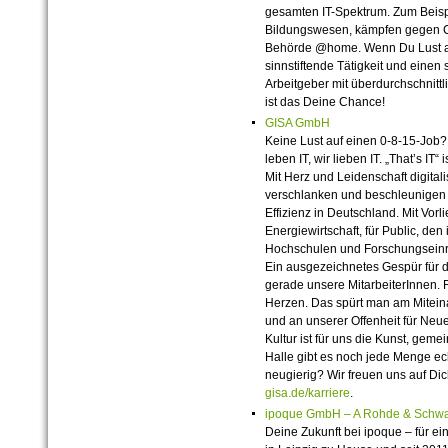
gesamten IT-Spektrum. Zum Beispi
Bildungswesen, kämpfen gegen Cy
Behörde @home. Wenn Du Lust auf 
sinnstiftende Tätigkeit und einen 
Arbeitgeber mit überdurchschnittl
ist das Deine Chance!
GISA GmbH
Keine Lust auf einen 0-8-15-Job?
leben IT, wir lieben IT. „That’s IT
Mit Herz und Leidenschaft digital
verschlanken und beschleunigen 
Effizienz in Deutschland. Mit Vor
Energiewirtschaft, für Public, den 
Hochschulen und Forschungseinr
Ein ausgezeichnetes Gespür für
gerade unsere MitarbeiterInnen. F
Herzen. Das spürt man am Miteina
und an unserer Offenheit für Neue
Kultur ist für uns die Kunst, gem
Halle gibt es noch jede Menge ec
neugierig? Wir freuen uns auf Di
gisa.de/karriere
.
ipoque GmbH – A Rohde & Schw
Deine Zukunft bei ipoque – für ei