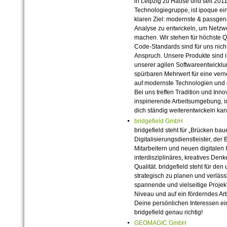
in Leipzig zu Hause und seit 201
Technologiegruppe, ist ipoque e
klaren Ziel: modernste & passgen
Analyse zu entwickeln, um Netzwe
machen. Wir stehen für höchste Qua
Code-Standards sind für uns nicht
Anspruch. Unsere Produkte sind in
unserer agilen Softwareentwicklu
spürbaren Mehrwert für eine verne
auf modernste Technologien und 
Bei uns treffen Tradition und Inn
inspirierende Arbeitsumgebung, i
dich ständig weiterentwickeln kan
bridgefield GmbH
bridgefield steht für „Brücken bau
Digitalisierungsdienstleister, d
Mitarbeitern und neuen digitalen In
interdisziplinäres, kreatives De
Qualität. bridgefield steht für d
strategisch zu planen und verläss
spannende und vielseitige Proje
Niveau und auf ein förderndes A
Deine persönlichen Interessen ei
bridgefield genau richtig!
GEOMAGIC GmbH