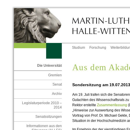
Studium
Forschung
Weiterbildu
Aus dem Akad
Die Universität
Gremien
Sondersitzung am 19.07.201
Senat
Archiv
Am 19. Juli trafen sich die Senatore
Gutachten des Wissenschaftsrats zu 
Legislaturperiode 2010 –
Rektor erstellte
Zusammenfassung
(
2014
„Hinweise zur Auswertung des Wisse
Vortrag von Prof. Dr. Michael Gekle,
Senatssitzungen
Situation in der Hochschulmedizin a
Informationen aus den
Im Ergebnis der der vierstündigen E