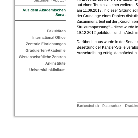
Sitzungen (ALLES)
auf einen Termin zu einer weiteren
Aus dem Akademischen
am 11.09.2013. In dieser Sitzung soll
Senat
der Grundlage eines Papiers diskuti
Zusammenarbeit mit der „Koordinier
Strukturanpassung“ – diese wurde i
Fakultäten
19.12.2012 gebildet – und in Absti
International Office
Darüber hinaus wurde in der Senatss
Zentrale Einrichtungen
Besetzung der Kanzler-Stelle verabsc
Graduierten-Akademie
Ausschreibung erfolgt demnächst in de
Wissenschaftliche Zentren
An-Institute
Universitätsklinikum
Barrierefreiheit
Datenschutz
Disclaim