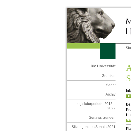
St
A
Die Universität
S
Gremien
Senat
I
nf
Archiv
Legislaturperiode 2018 –
Be
2022
Pro
Hal
Senatssitzungen
Sitzungen des Senats 2021
Pla