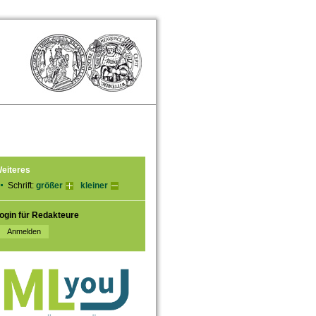
eiteres
Schrift:
größer
kleiner
ogin für Redakteure