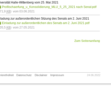
versität Halle-Wittenberg vom 25. Mai 2021
Profilschaerfung_u_Konsolidierung_MLU_5_25_2021 nach Senat.pdf
671,9
KB
) vom 03.06.2021
ladung zur außerordentlichen Sitzung des Senats am 2. Juni 2021
Einladung zur außerordentlichen des Senats am 2. Juni 2021.pdf
205,5
KB
) vom 27.05.2021
Zum Seitenanfang
rierefreiheit
Datenschutz
Disclaimer
Impressum
24.06.2022