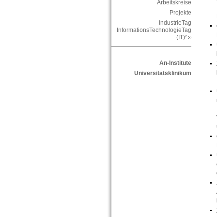
Arbeitskreise
Projekte
IndustrieTag
InformationsTechnologieTag
(IT)²
An-Institute
Universitätsklinikum