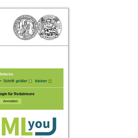
eiteres
Schrift:
größer
kleiner
ogin für Redakteure