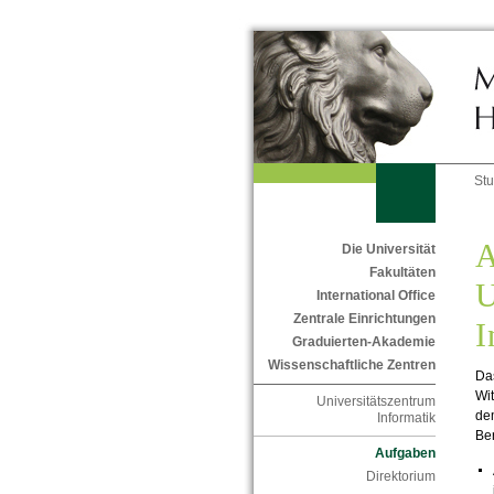
St
A
Die Universität
Fakultäten
U
International Office
Zentrale Einrichtungen
I
Graduierten-Akademie
Wissenschaftliche Zentren
Das
Wi
Universitätszentrum
de
Informatik
Ber
Aufgaben
Direktorium