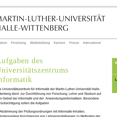
udium
Forschung
Weiterbildung
Karriere
Presse
International
ufgaben des
W
niversitätszentrums
nformatik
L
 Universitätszentrum für Informatik der Martin-Luther-Universität Halle-
ttenberg dient zur Durchführung von Forschung, Lehre und Studium auf
m Gebiet der Informatik und der Anwendungsinformatiken. Besondere
ücksichtigung sollen die Aufgaben
Abstimmung der Prüfungsordnungen mit Informatik-Inhalten,
insbesondere Konzipierung von Lehrveranstaltungen zu Methoden der