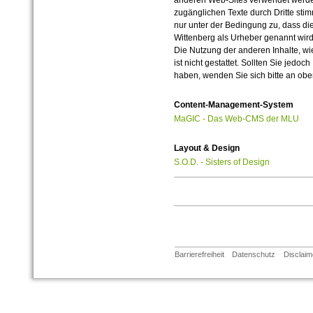
anderen Web-Sites verwendet werde
zugänglichen Texte durch Dritte sti
nur unter der Bedingung zu, dass die
Wittenberg als Urheber genannt wird
Die Nutzung der anderen Inhalte, wie
ist nicht gestattet. Sollten Sie jedo
haben, wenden Sie sich bitte an ob
Content-Management-System
MaGIC - Das Web-CMS der MLU
Layout & Design
S.O.D. - Sisters of Design
Barrierefreiheit
Datenschutz
Disclaim