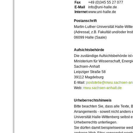
Fax
+49 (0)345 55 27 077
E-Mail
info@uni-halle.de
Internet
www.uni-halle.de
Postanschrift
Martin-Luther-Universität Halle-Witt
(Adressat, z.B. Fakultät und/oder Inst
06099 Halle (Saale)
Aufsichtsbehörde
Die zuständige Aufsichtsbehörde ist
Ministerium für Wissenschaft, Ener
Sachsen-Anhalt
Leipziger Straße 58
39112 Magdeburg
E-Mail:
poststelle@mwu.sachsen-anh
Web:
mwu.sachsen-anhalt.de
Urheberrechtshinweis
Bitte beachten Sie, dass alle Texte, 
Arrangements - soweit nicht anders er
Universität Halle-Wittenberg selbst 
Urheberrechts unterliegen.
Sie dürfen damit beispielsweise wed