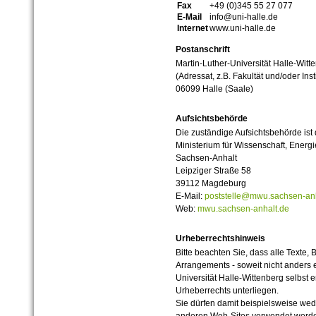
Fax
+49 (0)345 55 27 077
E-Mail
info@uni-halle.de
Internet
www.uni-halle.de
Postanschrift
Martin-Luther-Universität Halle-Witt
(Adressat, z.B. Fakultät und/oder Inst
06099 Halle (Saale)
Aufsichtsbehörde
Die zuständige Aufsichtsbehörde ist
Ministerium für Wissenschaft, Ener
Sachsen-Anhalt
Leipziger Straße 58
39112 Magdeburg
E-Mail:
poststelle@mwu.sachsen-anh
Web:
mwu.sachsen-anhalt.de
Urheberrechtshinweis
Bitte beachten Sie, dass alle Texte, 
Arrangements - soweit nicht anders er
Universität Halle-Wittenberg selbst 
Urheberrechts unterliegen.
Sie dürfen damit beispielsweise wed