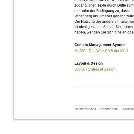
anderen Web-Sites verwendet werde
zugänglichen Texte durch Dritte sti
nur unter der Bedingung zu, dass die
Wittenberg als Urheber genannt wird
Die Nutzung der anderen Inhalte, wie
ist nicht gestattet. Sollten Sie jedo
haben, wenden Sie sich bitte an ob
Content-Management-System
MaGIC - Das Web-CMS der MLU
Layout & Design
S.O.D. - Sisters of Design
Barrierefreiheit
Datenschutz
Disclaim