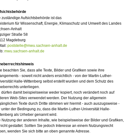
fsichtsbehörde
 zuständige Aufsichtsbehörde ist das
isterium für Wissenschaft, Energie, Klimaschutz und Umwelt des Landes
chsen-Anhalt
pziger Straße 58
112 Magdeburg
Mail:
poststelle@mwu.sachsen-anhalt.de
b:
mwu.sachsen-anhalt.de
heberrechtshinweis
te beachten Sie, dass alle Texte, Bilder und Grafiken sowie ihre
angements - soweit nicht anders ersichtlich - von der Martin-Luther-
versität Halle-Wittenberg selbst erstellt wurden und dem Schutz des
eberrechts unterliegen.
 dürfen damit beispielsweise weder kopiert, noch verändert noch auf
deren Web-Sites verwendet werden. Der Nutzung der allgemein
änglichen Texte durch Dritte stimmen wir hiermit - auch auszugsweise -
 unter der Bedingung zu, dass die Martin-Luther-Universität Halle-
tenberg als Urheber genannt wird.
 Nutzung der anderen Inhalte, wie beispielsweise der Bilder und Grafiken,
 nicht gestattet. Sollten Sie jedoch Interesse an einem Nutzungsrecht
ben, wenden Sie sich bitte an oben genannte Adresse.