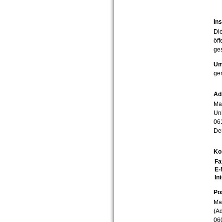
Ins
Die
öff
ges
Um
ge
Ad
Mar
Uni
06
De
Ko
Fa
E-
In
Po
Mar
(Ad
06