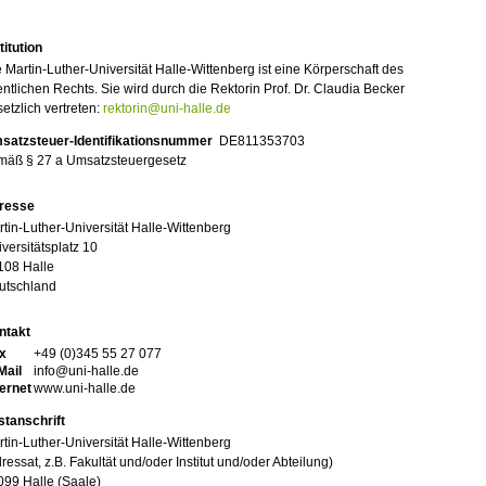
titution
 Martin-Luther-Universität Halle-Wittenberg ist eine Körperschaft des
entlichen Rechts. Sie wird durch die Rektorin Prof. Dr. Claudia Becker
etzlich vertreten:
rektorin@uni-halle.de
satzsteuer-Identifikationsnummer
DE811353703
mäß § 27 a Umsatzsteuergesetz
resse
tin-Luther-Universität Halle-Wittenberg
versitätsplatz 10
108 Halle
utschland
ntakt
x
+49 (0)345 55 27 077
Mail
info@uni-halle.de
ternet
www.uni-halle.de
stanschrift
tin-Luther-Universität Halle-Wittenberg
ressat, z.B. Fakultät und/oder Institut und/oder Abteilung)
099 Halle (Saale)