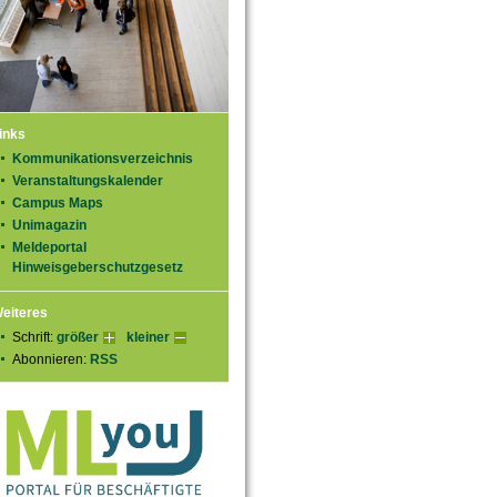
inks
Kommunikationsverzeichnis
Veranstaltungskalender
Campus Maps
Unimagazin
Meldeportal
Hinweisgeberschutzgesetz
eiteres
Schrift:
größer
kleiner
Abonnieren:
RSS