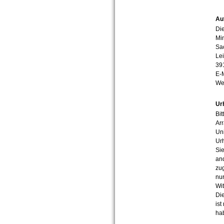
Au
Die
Min
Sa
Lei
39
E-
We
Ur
Bit
Arr
Uni
Urh
Sie
an
zug
nur
Wit
Die
ist
ha