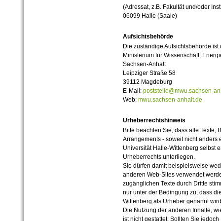
(Adressat, z.B. Fakultät und/oder Inst
06099 Halle (Saale)
Aufsichtsbehörde
Die zuständige Aufsichtsbehörde ist
Ministerium für Wissenschaft, Ener
Sachsen-Anhalt
Leipziger Straße 58
39112 Magdeburg
E-Mail:
poststelle@mwu.sachsen-anh
Web:
mwu.sachsen-anhalt.de
Urheberrechtshinweis
Bitte beachten Sie, dass alle Texte, 
Arrangements - soweit nicht anders er
Universität Halle-Wittenberg selbst 
Urheberrechts unterliegen.
Sie dürfen damit beispielsweise wed
anderen Web-Sites verwendet werde
zugänglichen Texte durch Dritte sti
nur unter der Bedingung zu, dass die
Wittenberg als Urheber genannt wird
Die Nutzung der anderen Inhalte, wie
ist nicht gestattet. Sollten Sie jedo