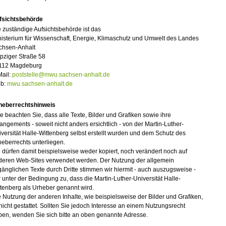
fsichtsbehörde
 zuständige Aufsichtsbehörde ist das
isterium für Wissenschaft, Energie, Klimaschutz und Umwelt des Landes
chsen-Anhalt
pziger Straße 58
112 Magdeburg
Mail:
poststelle@mwu.sachsen-anhalt.de
b:
mwu.sachsen-anhalt.de
heberrechtshinweis
te beachten Sie, dass alle Texte, Bilder und Grafiken sowie ihre
angements - soweit nicht anders ersichtlich - von der Martin-Luther-
versität Halle-Wittenberg selbst erstellt wurden und dem Schutz des
eberrechts unterliegen.
 dürfen damit beispielsweise weder kopiert, noch verändert noch auf
deren Web-Sites verwendet werden. Der Nutzung der allgemein
änglichen Texte durch Dritte stimmen wir hiermit - auch auszugsweise -
 unter der Bedingung zu, dass die Martin-Luther-Universität Halle-
tenberg als Urheber genannt wird.
 Nutzung der anderen Inhalte, wie beispielsweise der Bilder und Grafiken,
 nicht gestattet. Sollten Sie jedoch Interesse an einem Nutzungsrecht
ben, wenden Sie sich bitte an oben genannte Adresse.