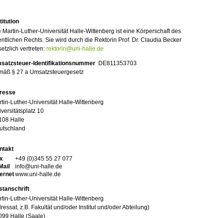
titution
 Martin-Luther-Universität Halle-Wittenberg ist eine Körperschaft des
entlichen Rechts. Sie wird durch die Rektorin Prof. Dr. Claudia Becker
etzlich vertreten:
rektorin@uni-halle.de
satzsteuer-Identifikationsnummer
DE811353703
mäß § 27 a Umsatzsteuergesetz
resse
tin-Luther-Universität Halle-Wittenberg
versitätsplatz 10
108 Halle
utschland
ntakt
x
+49 (0)345 55 27 077
Mail
info@uni-halle.de
ternet
www.uni-halle.de
stanschrift
tin-Luther-Universität Halle-Wittenberg
ressat, z.B. Fakultät und/oder Institut und/oder Abteilung)
099 Halle (Saale)