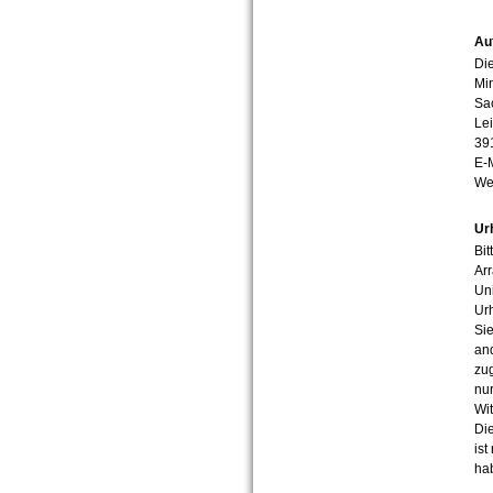
Au
Die
Min
Sa
Lei
39
E-
We
Ur
Bit
Arr
Uni
Urh
Sie
an
zug
nur
Wit
Die
ist
ha