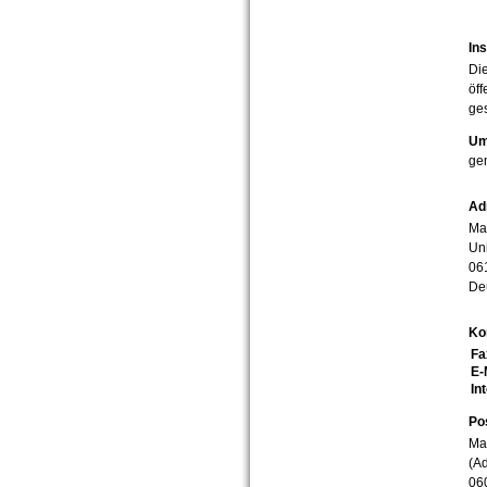
Ins
Die
öff
ges
Um
ge
Ad
Mar
Uni
06
De
Ko
Fa
E-
In
Po
Mar
(Ad
06