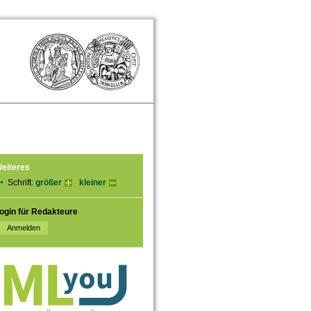
eiteres
Schrift:
größer
kleiner
ogin für Redakteure