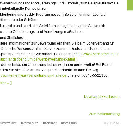
Weiterbildungsangebote, Trainings und Tutorials, zum Beispiel für soziale
 interkulturelle Kompetenzen
Mentoring und Buddy-Programme, zum Beispiel für internationale
udierende oder Schüler
kulturelle und sportliche Aktivitäten zum gemeinsamen Austausch
weitere Orientierungs- und Vernetzungsmaßnahmen
und ähnliches.....
tere Informationen zur Bewerbung erhalten Sie beim Stifterverband für
e Deutsche Wissenschaft im Servicezentrum Deutschlandstipendium.
sprechpartner Herr Dr. Alexander Tiefenbacher
http://www.servicezentrum-
utschlandstipendium.de/wettbewerb/index.html
.
 der technischen Umsetzung helfen wir Ihnen gerne weiter! Bei Fragen
den Sie sich bitte an Ihre Ansprechpartnerin Yvonne Hellwig
yvonne.hellwig@verwaltung.uni-halle.de
, Telefon: 0345-5521356.
ehr ... ]
Newsarchiv verlassen
Zum Seitenanfang
rierefreiheit
Datenschutz
Disclaimer
Impressum
03.08.2026