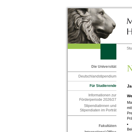
St
N
Die Universität
Deutschlandstipendium
Ja
Für Studierende
Informationen zur
We
Förderperiode 2026/27
Ma
Stipendiatinnen und
mit
Stipendiaten im Porträt
Pre
Pr
Fakultäten
Bei