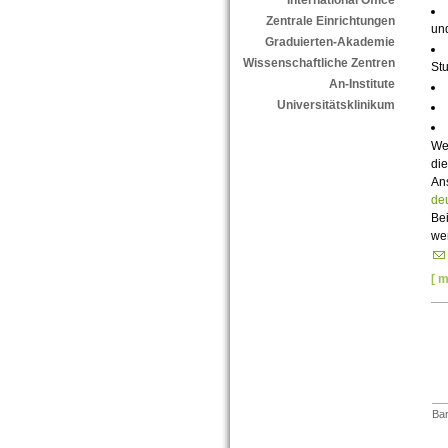
International Office
Zentrale Einrichtungen
und
Graduierten-Akademie
Wissenschaftliche Zentren
St
An-Institute
Universitätsklinikum
Wei
di
An
de
Bei
wen
[ m
Bar