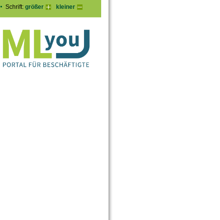
Schrift:
größer
kleiner