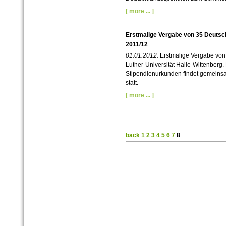
[ more ... ]
Erstmalige Vergabe von 35 Deutsc
2011/12
01.01.2012:
Erstmalige Vergabe von
Luther-Universität Halle-Wittenberg
Stipendienurkunden findet gemeinsa
statt.
[ more ... ]
back
1
2
3
4
5
6
7
8