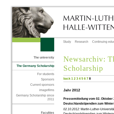
Study
Research
Continuing edu
Newsarchiv: 
The university
Scholarship
The Germany Scholarship
For students
back
1
2
3
4
5
6
7
8
Sponsors
Current sponsors
Jahr 2012
imagefilms
Germany Scholarship since
Pressemitteilung vom 02. Oktober
2011
Deutschlandstipendien zum Winte
02.10.2012:
Martin-Luther-Universitä
Faculties
Deutschlandstipendien zum Winters