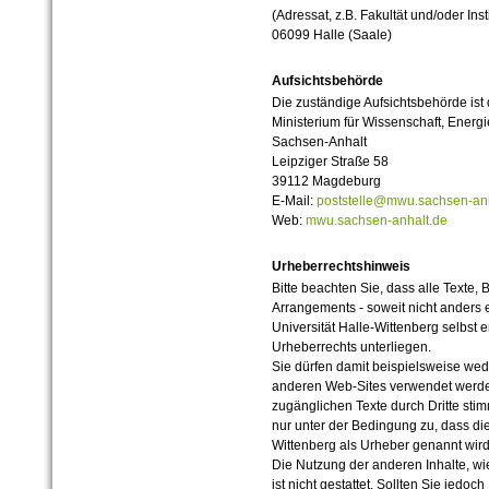
(Adressat, z.B. Fakultät und/oder Inst
06099 Halle (Saale)
Aufsichtsbehörde
Die zuständige Aufsichtsbehörde ist
Ministerium für Wissenschaft, Ener
Sachsen-Anhalt
Leipziger Straße 58
39112 Magdeburg
E-Mail:
poststelle@mwu.sachsen-anh
Web:
mwu.sachsen-anhalt.de
Urheberrechtshinweis
Bitte beachten Sie, dass alle Texte, 
Arrangements - soweit nicht anders er
Universität Halle-Wittenberg selbst 
Urheberrechts unterliegen.
Sie dürfen damit beispielsweise wed
anderen Web-Sites verwendet werde
zugänglichen Texte durch Dritte sti
nur unter der Bedingung zu, dass die
Wittenberg als Urheber genannt wird
Die Nutzung der anderen Inhalte, wie
ist nicht gestattet. Sollten Sie jedo