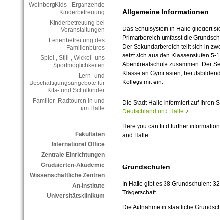
WeinbergKids - Ergänzende
Allgemeine Informationen
Kinderbetreuung
Kinderbetreuung bei
Das Schulsystem in Halle gliedert s
Veranstaltungen
Primarbereich umfasst die Grundschul
Ferienbetreuung des
Der Sekundarbereich teilt sich in zw
Familienbüros
setzt sich aus den Klassenstufen 5-
Spiel-, Still-, Wickel- uns
Abendrealschule zusammen. Der Sekun
Sportmöglichkeiten
Klasse an Gymnasien, berufsbilde
Lern- und
Kollegs mit ein.
Beschäftigungsangebote für
Kita- und Schulkinder
Familien-Radtouren in und
Die Stadt Halle informiert auf Ihre
um Halle
Deutschland und Halle
.
Here you can find further informatio
Fakultäten
and Halle.
International Office
Zentrale Einrichtungen
Graduierten-Akademie
Grundschulen
Wissenschaftliche Zentren
In Halle gibt es 38 Grundschulen: 32 
An-Institute
Trägerschaft.
Universitätsklinikum
Die Aufnahme in staatliche Grundsch