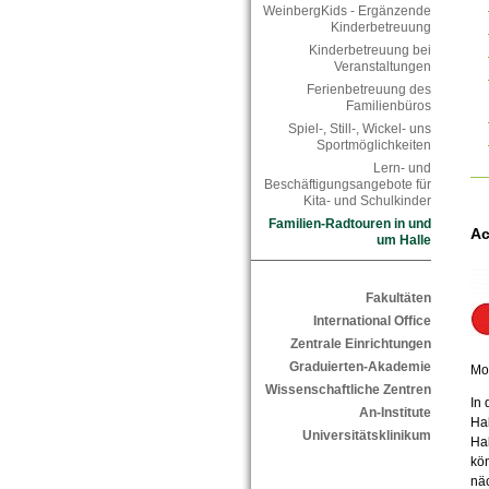
WeinbergKids - Ergänzende
Kinderbetreuung
Kinderbetreuung bei
Veranstaltungen
Ferienbetreuung des
Familienbüros
Spiel-, Still-, Wickel- uns
Sportmöglichkeiten
Lern- und
Beschäftigungsangebote für
Kita- und Schulkinder
Familien-Radtouren in und
Ac
um Halle
Fakultäten
International Office
Zentrale Einrichtungen
Graduierten-Akademie
Mob
Wissenschaftliche Zentren
In
An-Institute
Hal
Universitätsklinikum
Hal
kö
näc