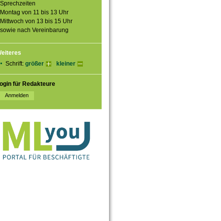
Sprechzeiten
Montag von 11 bis 13 Uhr
Mittwoch von 13 bis 15 Uhr
sowie nach Vereinbarung
eiteres
Schrift:
größer
kleiner
ogin für Redakteure