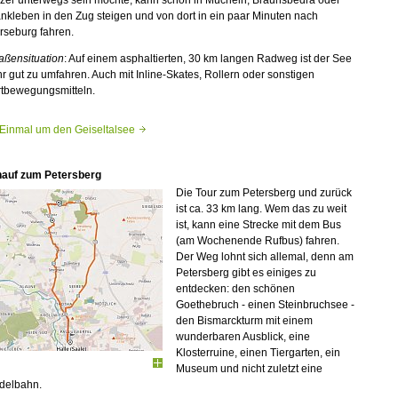
nkleben in den Zug steigen und von dort in ein paar Minuten nach
rseburg fahren.
aßensituation
: Auf einem asphaltierten, 30 km langen Radweg ist der See
r gut zu umfahren. Auch mit Inline-Skates, Rollern oder sonstigen
rtbewegungsmitteln.
Einmal um den Geiseltalsee
nauf zum Petersberg
Die Tour zum Petersberg und zurück
ist ca. 33 km lang. Wem das zu weit
ist, kann eine Strecke mit dem Bus
(am Wochenende Rufbus) fahren.
Der Weg lohnt sich allemal, denn am
Petersberg gibt es einiges zu
entdecken: den schönen
Goethebruch - einen Steinbruchsee -
den Bismarckturm mit einem
wunderbaren Ausblick, eine
Klosterruine, einen Tiergarten, ein
Museum und nicht zuletzt eine
delbahn.