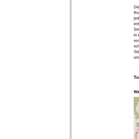
Di
Ro
jed
en
Sm
in 
von
sch
Sie
und
To
Wa