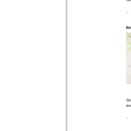
Ri
Str
auc