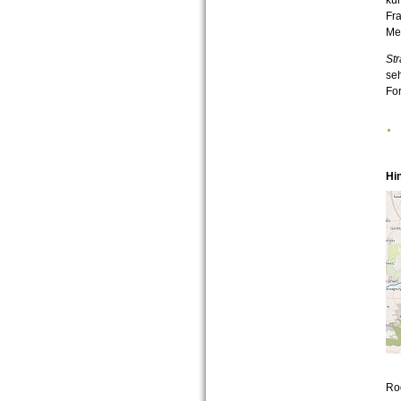
Fra
Me
Str
seh
Fo
Hi
Ro