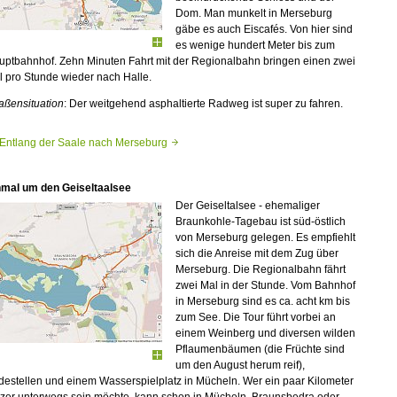
Dom. Man munkelt in Merseburg
gäbe es auch Eiscafés. Von hier sind
es wenige hundert Meter bis zum
uptbahnhof. Zehn Minuten Fahrt mit der Regionalbahn bringen einen zwei
 pro Stunde wieder nach Halle.
aßensituation
: Der weitgehend asphaltierte Radweg ist super zu fahren.
Entlang der Saale nach Merseburg
nmal um den Geiseltaalsee
Der Geiseltalsee - ehemaliger
Braunkohle-Tagebau ist süd-östlich
von Merseburg gelegen. Es empfiehlt
sich die Anreise mit dem Zug über
Merseburg. Die Regionalbahn fährt
zwei Mal in der Stunde. Vom Bahnhof
in Merseburg sind es ca. acht km bis
zum See. Die Tour führt vorbei an
einem Weinberg und diversen wilden
Pflaumenbäumen (die Früchte sind
um den August herum reif),
estellen und einem Wasserspielplatz in Mücheln. Wer ein paar Kilometer
rzer unterwegs sein möchte, kann schon in Mücheln, Braunsbedra oder