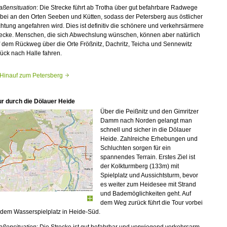
aßensituation
: Die Strecke führt ab Trotha über gut befahrbare Radwege
bei an den Orten Seeben und Kütten, sodass der Petersberg aus östlicher
htung angefahren wird. Dies ist definitiv die schönere und verkehrsärmere
recke. Menschen, die sich Abwechslung wünschen, können aber natürlich
 dem Rückweg über die Orte Frößnitz, Dachritz, Teicha und Sennewitz
ück nach Halle fahren.
Hinauf zum Petersberg
ur durch die Dölauer Heide
Über die Peißnitz und den Gimritzer
Damm nach Norden gelangt man
schnell und sicher in die Dölauer
Heide. Zahlreiche Erhebungen und
Schluchten sorgen für ein
spannendes Terrain. Erstes Ziel ist
der Kolkturmberg (133m) mit
Spielplatz und Aussichtsturm, bevor
es weiter zum Heidesee mit Strand
und Bademöglichkeiten geht. Auf
dem Weg zurück führt die Tour vorbei
 dem Wasserspielplatz in Heide-Süd.
aßensituation
: Die Strecke ist gut befahrbar und vorwiegend verkehrsarm.