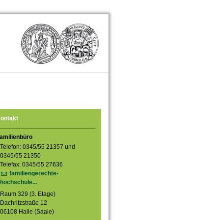
ontakt
amilienbüro
Telefon: 0345/55 21357 und
0345/55 21350
Telefax: 0345/55 27636
familiengerechte-
hochschule...
Raum 329 (3. Etage)
Dachritzstraße 12
06108 Halle (Saale)