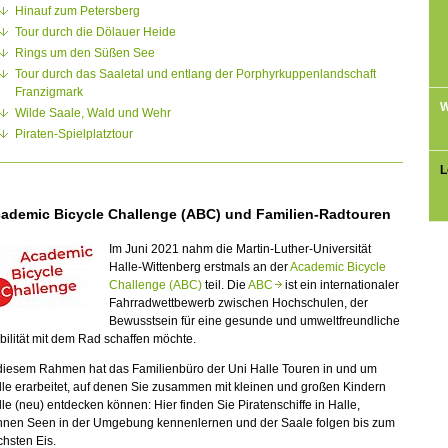
Hinauf zum Petersberg
Tour durch die Dölauer Heide
Rings um den Süßen See
Tour durch das Saaletal und entlang der Porphyrkuppenlandschaft
Franzigmark
W
Wilde Saale, Wald und Wehr
Piraten-Spielplatztour
L
ademic Bicycle Challenge (ABC) und Familien-Radtouren
Im Juni 2021 nahm die Martin-Luther-Universität
Halle-Wittenberg erstmals an der
Academic Bicycle
Challenge (ABC)
teil. Die
ABC
ist ein internationaler
Fahrradwettbewerb zwischen Hochschulen, der
Bewusstsein für eine gesunde und umweltfreundliche
ilität mit dem Rad schaffen möchte.
 diesem Rahmen hat das Familienbüro der
Uni Halle
Touren in und um
le erarbeitet, auf denen Sie zusammen mit kleinen und großen Kindern
le (neu) entdecken können: Hier finden Sie Piratenschiffe in Halle,
nnen Seen in der Umgebung kennenlernen und der Saale folgen bis zum
hsten Eis.