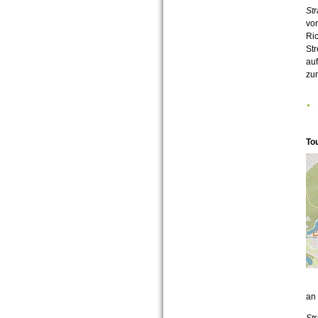
Str
vor
Ric
St
auf
zur
To
an
Str