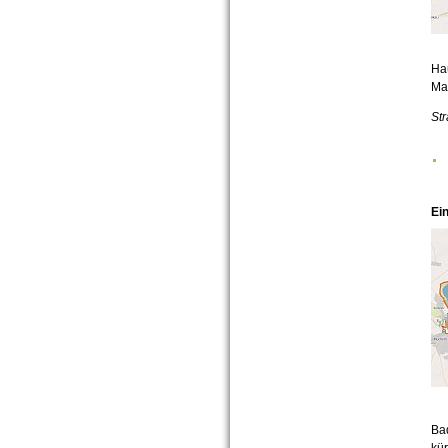
Ha
Mal
Str
Ei
Bad
kü