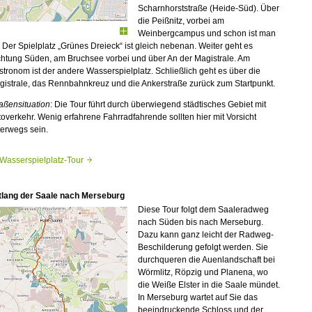
Scharnhorststraße (Heide-Süd). Über
die Peißnitz, vorbei am
Weinbergcampus und schon ist man
 Der Spielplatz „Grünes Dreieck“ ist gleich nebenan. Weiter geht es
chtung Süden, am Bruchsee vorbei und über An der Magistrale. Am
tronom ist der andere Wasserspielplatz. Schließlich geht es über die
istrale, das Rennbahnkreuz und die Ankerstraße zurück zum Startpunkt.
aßensituation
: Die Tour führt durch überwiegend städtisches Gebiet mit
overkehr. Wenig erfahrene Fahrradfahrende sollten hier mit Vorsicht
erwegs sein.
Wasserspielplatz-Tour
tlang der Saale nach Merseburg
Diese Tour folgt dem Saaleradweg
nach Süden bis nach Merseburg.
Dazu kann ganz leicht der Radweg-
Beschilderung gefolgt werden. Sie
durchqueren die Auenlandschaft bei
Wörmlitz, Röpzig und Planena, wo
die Weiße Elster in die Saale mündet.
In Merseburg wartet auf Sie das
beeindruckende Schloss und der