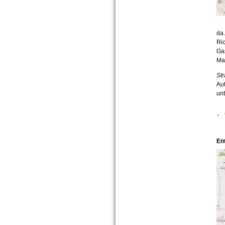
da.
Ri
Gas
Mag
Str
Aut
unt
En