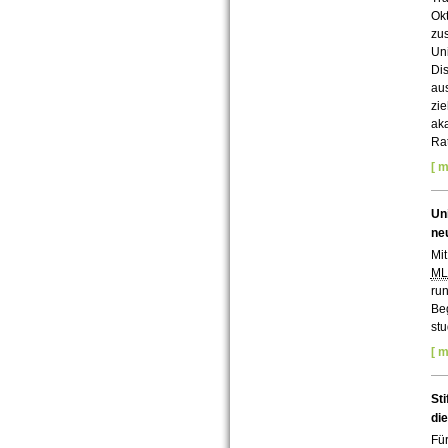
Okt
zus
Uni
Di
aus
zi
aka
Rat
[ m
Uni
ne
Mit
M
run
Beg
st
[ m
Sti
di
Für