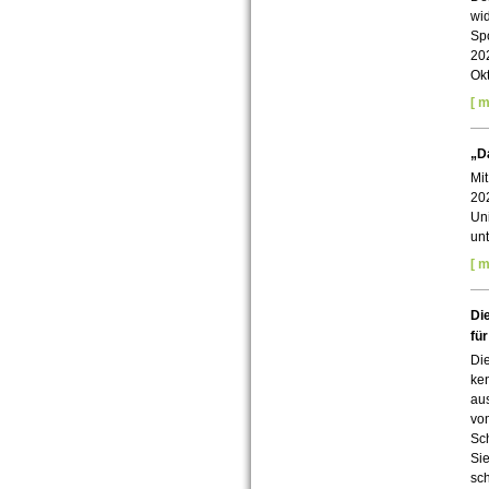
wid
Spo
20
Okt
[ m
„D
Mi
202
Uni
unt
[ m
Die
für
Die
ken
aus
vom
Sch
Sie
sc