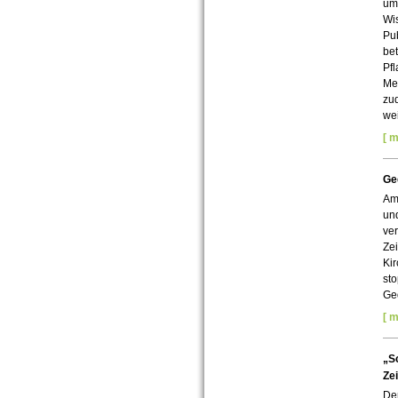
umf
Wis
Pu
bet
Pfl
Meh
zu
wei
[ m
Ge
Am 
und
ve
Zei
Ki
sto
Ge
[ m
„S
Ze
Dem