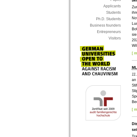
be
Applicants
Zu
Students
ihr
No
Ph.D. Students
Lud
Business founders
Bot
Entrepreneurs
sie
Visitors
202
Wi
[ m
M
11
an
Sti
St
Spo
Bec
[ m
Dis
se
Tr