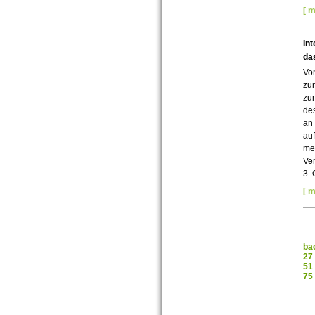
[ m
In
da
Vo
zur
zu
des
an
auf
me
Ver
3. 
[ m
ba
27
51
75