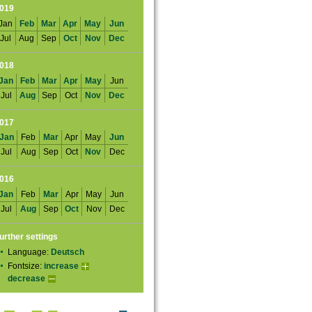
019
Jan
Feb
Mar
Apr
May
Jun
Jul
Aug
Sep
Oct
Nov
Dec
018
Jan
Feb
Mar
Apr
May
Jun
Jul
Aug
Sep
Oct
Nov
Dec
017
Jan
Feb
Mar
Apr
May
Jun
Jul
Aug
Sep
Oct
Nov
Dec
016
Jan
Feb
Mar
Apr
May
Jun
Jul
Aug
Sep
Oct
Nov
Dec
urther settings
Language:
Deutsch
Fontsize:
increase
decrease