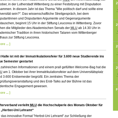
2
ober, in der Lutherstadt Wittenberg zu einer Festsitzung mit Disputation
ammen. In diesem Jahr ist das Thema "Wie politisch darf und sollte eine
versität sein?". Das wissenschaftliche Streitgespräch, bei dem
sputantinnen und Disputanten Argumente und Gegenargumente
tauschen, beginnt 15 Uhr in der Stiftung Leucorea in Wittenberg. Zuvor
2
ehen die Mitglieder des Akademischen Senats der
MLU
ab 14.30 Uhr in
demischer Tradition in ihren historischen Talaren vom Wittenberger
haus zur Stiftung Leucorea.
ore ... ]
2
 Halle ist mit der Immatrikulationsfeier für 3.600 neue Studierende ins
ue Semester gestartet
 zahlreichen Informationen und einem prall gefüllten Welcome-Bag hat die
2
LU
am 1. Oktober bei ihrer Immatrikulationsfeier auf dem Universitätsplatz
d 3.600 Erstsemester begrüßt. Ein zentrales Thema der
rüßungsveranstaltung und des Ersti-Talks auf der Bühne ist das
udentische Engagement gewesen.
F
ore ... ]
fterverband verleiht
MLU
die Hochschulperle des Monats Oktober für
e „Herbst-Uni Lehramt“
 das innovative Format "Herbst-Uni Lehramt" zur Schließung der