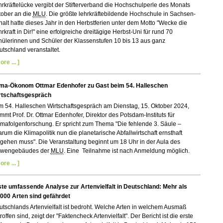
rkräftelücke vergibt der Stifterverband die Hochschulperle des Monats
tober an die
MLU
. Die größte lehrkräftebildende Hochschule in Sachsen-
alt hatte dieses Jahr in den Herbstferien unter dem Motto "Wecke die
rkraft in Dir!" eine erfolgreiche dreitägige Herbst-Uni für rund 70
ülerinnen und Schüler der Klassenstufen 10 bis 13 aus ganz
tschland veranstaltet.
ore ... ]
ima-Ökonom Ottmar Edenhofer zu Gast beim 54. Halleschen
rtschaftsgespräch
m 54. Halleschen Wirtschaftsgespräch am Dienstag, 15. Oktober 2024,
mt Prof. Dr. Ottmar Edenhofer, Direktor des Potsdam-Instituts für
mafolgenforschung. Er spricht zum Thema "Die fehlende 3. Säule –
um die Klimapolitik nun die planetarische Abfallwirtschaft ernsthaft
gehen muss". Die Veranstaltung beginnt um 18 Uhr in der Aula des
wengebäudes der
MLU
. Eine Teilnahme ist nach Anmeldung möglich.
ore ... ]
ste umfassende Analyse zur Artenvielfalt in Deutschland: Mehr als
.000 Arten sind gefährdet
tschlands Artenvielfalt ist bedroht. Welche Arten in welchem Ausmaß
roffen sind, zeigt der "Faktencheck Artenvielfalt". Der Bericht ist die erste