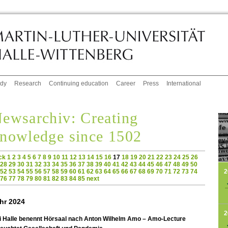
udy
Research
Continuing education
Career
Press
International
ewsarchiv: Creating
nowledge since 1502
ck
1
2
3
4
5
6
7
8
9
10
11
12
13
14
15
16
17
18
19
20
21
22
23
24
25
26
28
29
30
31
32
33
34
35
36
37
38
39
40
41
42
43
44
45
46
47
48
49
50
2
52
53
54
55
56
57
58
59
60
61
62
63
64
65
66
67
68
69
70
71
72
73
74
76
77
78
79
80
81
82
83
84
85
next
hr 2024
2
i Halle benennt Hörsaal nach Anton Wilhelm Amo – Amo-Lecture