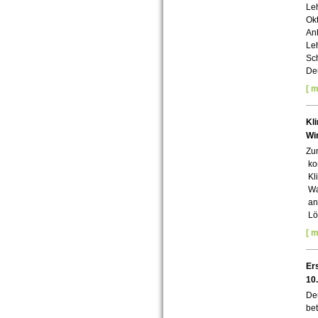
Leh
Ok
Anh
Leh
Sch
Deu
[ m
Kl
Wi
Zu
kom
Kli
War
an
Lö
[ m
Er
10
Deu
bet