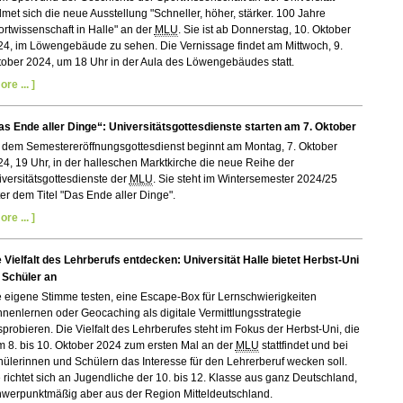
met sich die neue Ausstellung "Schneller, höher, stärker. 100 Jahre
rtwissenschaft in Halle" an der
MLU
. Sie ist ab Donnerstag, 10. Oktober
24, im Löwengebäude zu sehen. Die Vernissage findet am Mittwoch, 9.
ober 2024, um 18 Uhr in der Aula des Löwengebäudes statt.
ore ... ]
as Ende aller Dinge“: Universitätsgottesdienste starten am 7. Oktober
t dem Semestereröffnungsgottesdienst beginnt am Montag, 7. Oktober
4, 19 Uhr, in der halleschen Marktkirche die neue Reihe der
versitätsgottesdienste der
MLU
. Sie steht im Wintersemester 2024/25
er dem Titel "Das Ende aller Dinge".
ore ... ]
 Vielfalt des Lehrberufs entdecken: Universität Halle bietet Herbst-Uni
 Schüler an
 eigene Stimme testen, eine Escape-Box für Lernschwierigkeiten
nenlernen oder Geocaching als digitale Vermittlungsstrategie
probieren. Die Vielfalt des Lehrberufes steht im Fokus der Herbst-Uni, die
 8. bis 10. Oktober 2024 zum ersten Mal an der
MLU
stattfindet und bei
ülerinnen und Schülern das Interesse für den Lehrerberuf wecken soll.
 richtet sich an Jugendliche der 10. bis 12. Klasse aus ganz Deutschland,
hwerpunktmäßig aber aus der Region Mitteldeutschland.