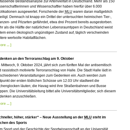
assende Bestandsanalyse zur Artenvielfalt in Deutschland. Mehr als 150
senschaftlerinnen und Wissenschaftler haben hierfür über 6.000
blikationen ausgewertet. Forschende der
MLU
waren daran maßgeblich
eiligt. Demnach ist knapp ein Drittel der untersuchten heimischen Tier-,
anzen- und Pilzarten gefährdet, etwa drei Prozent bereits ausgestorben.
r als die Hälfte der natürlichen Lebensraumtypen in Deutschland weist
dem einen ökologisch ungünstigen Zustand auf, täglich verschwinden
tere wertvolle Habitatflächen.
ore ... ]
denken an den Terroranschlag am 9. Oktober
Mittwoch, 9. Oktober 2024, jährt sich zum fünften Mal der antisemitisch
 rassistisch motivierte Terroranschlag von Halle. Die Stadt Halle lädt in
rschiedenen Veranstaltungen zum Gedenken ein. Auch werden zum
tpunkt der ersten tödlichen Schüsse um 12.03 Uhr stadtweit die
rchenglocken läuten; die Havag wird ihre Straßenbahnen und Busse
ppen. Die Universitätsleitung bittet alle Universitätsmitglieder, sich diesem
denken anzuschließen.
ore ... ]
chneller, höher, stärker“ – Neue Ausstellung an der
MLU
steht im
ichen des Sports
 Sport und der Geschichte der Sportwissenschaft an der Universität