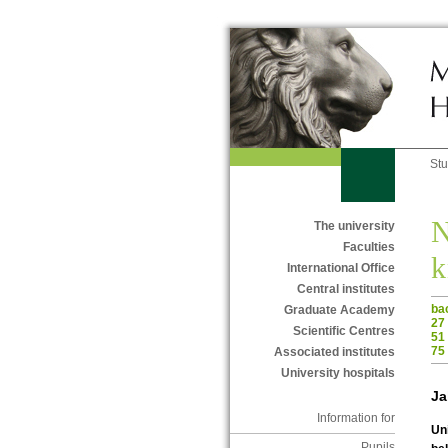
St
N
The university
Faculties
k
International Office
Central institutes
ba
Graduate Academy
27
Scientific Centres
51
75
Associated institutes
University hospitals
Ja
Information for
Un
Pupils