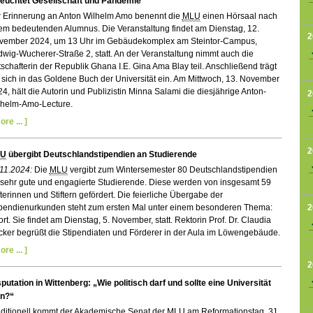
leuchtet Gesellschaft und Pandemie
r Erinnerung an Anton Wilhelm Amo benennt die
MLU
einen Hörsaal nach
em bedeutenden Alumnus. Die Veranstaltung findet am Dienstag, 12.
2
vember 2024, um 13 Uhr im Gebäudekomplex am Steintor-Campus,
wig-Wucherer-Straße 2, statt. An der Veranstaltung nimmt auch die
schafterin der Republik Ghana I.E. Gina Ama Blay teil. Anschließend trägt
 sich in das Goldene Buch der Universität ein. Am Mittwoch, 13. November
4, hält die Autorin und Publizistin Minna Salami die diesjährige Anton-
2
lhelm-Amo-Lecture.
ore ... ]
2
LU
übergibt Deutschlandstipendien an Studierende
.11.2024:
Die
MLU
vergibt zum Wintersemester 80 Deutschlandstipendien
 sehr gute und engagierte Studierende. Diese werden von insgesamt 59
fterinnen und Stiftern gefördert. Die feierliche Übergabe der
2
ipendienurkunden steht zum ersten Mal unter einem besonderen Thema:
rt. Sie findet am Dienstag, 5. November, statt. Rektorin Prof. Dr. Claudia
ker begrüßt die Stipendiaten und Förderer in der Aula im Löwengebäude.
ore ... ]
2
putation in Wittenberg: „Wie politisch darf und sollte eine Universität
in?“
aditionell kommt der Akademische Senat der
MLU
am Reformationstag, 31.