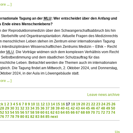
ore ... ]
ternationale Tagung an der
MLU
: Wer entscheidet über den Anfang und
s Ende eines Menschenlebens?
n der Reproduktionsmedizin über den Schwangerschaftsabbruch bis hin
 Sterbehilfe und Organtransplantation: Aktuelle Fragen des Medizinrechts
m menschlichen Leben stehen im Zentrum einer internationalen Tagung
 Interdisziplinären Wissenschaftlichen Zentrums Medizin – Ethik – Recht
 der
MLU
. Die Vorträge widmen sich dem komplexen Verhältnis vom Recht
 Selbstbestimmung und dem staatlichen Schutzauftrag für das
nschliche Leben. Betrachtet werden die Themen auch im internationalen
gleich. Die Tagung findet am Mittwoch, 2. Oktober 2024, und Donnerstag,
Oktober 2024, in der Aula im Löwengebäude statt.
ore ... ]
Leave news archive
ck
1
2
3
4
5
6
7
8
9
10
11
12
13
14
15
16
17
18
19
20
21
22
23
24
25
26
28
29
30
31
32
33
34
35
36
37
38
39
40
41
42
43
44
45
46
47
48
49
50
52
53
54
55
56
57
58
59
60
61
62
63
64
65
66
67
68
69
70
71
72
73
74
76
77
78
79
80
81
82
83
84
85
next
Up