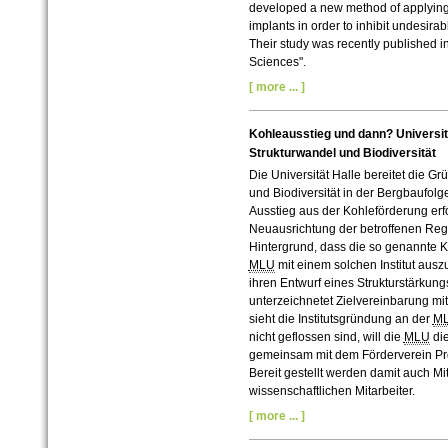
developed a new method of applying
implants in order to inhibit undesira
Their study was recently published in
Sciences".
[ more ... ]
Kohleausstieg und dann? Universität
Strukturwandel und Biodiversität
Die Universität Halle bereitet die Gr
und Biodiversität in der Bergbaufolge
Ausstieg aus der Kohleförderung erf
Neuausrichtung der betroffenen Re
Hintergrund, dass die so genannte 
MLU
mit einem solchen Institut ausz
ihren Entwurf eines Strukturstärku
unterzeichnetet Zielvereinbarung m
sieht die Institutsgründung an der
M
nicht geflossen sind, will die
MLU
die
gemeinsam mit dem Förderverein Pro
Bereit gestellt werden damit auch Mit
wissenschaftlichen Mitarbeiter.
[ more ... ]