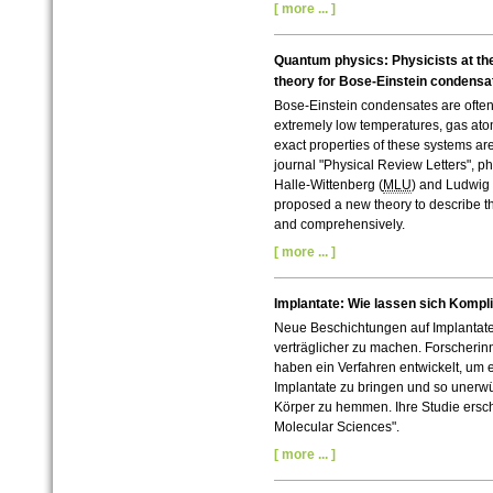
[ more ... ]
Quantum physics: Physicists at the
theory for Bose-Einstein condensa
Bose-Einstein condensates are often d
extremely low temperatures, gas atom
exact properties of these systems are n
journal "Physical Review Letters", ph
Halle-Wittenberg (
MLU
) and Ludwig
proposed a new theory to describe t
and comprehensively.
[ more ... ]
Implantate: Wie lassen sich Kompl
Neue Beschichtungen auf Implantate
verträglicher zu machen. Forscherin
haben ein Verfahren entwickelt, um
Implantate zu bringen und so uner
Körper zu hemmen. Ihre Studie erschi
Molecular Sciences".
[ more ... ]