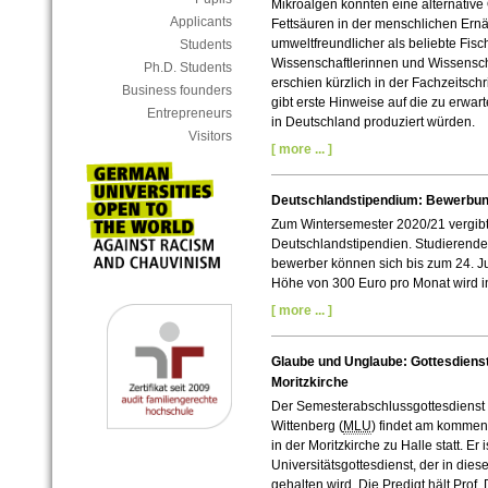
Mikroalgen könnten eine alternative
Applicants
Fettsäuren in der menschlichen Ern
umweltfreundlicher als beliebte Fisc
Students
Wissenschaftlerinnen und Wissenschaf
Ph.D. Students
erschien kürzlich in der Fachzeitschr
Business founders
gibt erste Hinweise auf die zu erwa
Entrepreneurs
in Deutschland produziert würden.
Visitors
[ more ... ]
Deutschlandstipendium: Bewerbung
Zum Wintersemester 2020/21 vergibt 
Deutschlandstipendien. Studierend
bewerber können sich bis zum 24. Ju
Höhe von 300 Euro pro Monat wird i
[ more ... ]
Glaube und Unglaube: Gottesdiens
Moritzkirche
Der Semesterabschlussgottesdienst d
Wittenberg (
MLU
) findet am kommen
in der Moritzkirche zu Halle statt. Er 
Universitätsgottesdienst, der in d
gehalten wird. Die Predigt hält Prof