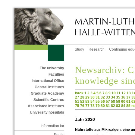
Study
Research
Continuing edu
Newsarchiv: C
The university
Faculties
knowledge sin
International Office
Central institutes
back
1
2
3
4
5
6
7
8
9
10
11
12
13
1
Graduate Academy
27
28
29
30
31
32
33
34
35
36
37
3
Scientific Centres
51
52
53
54
55
56
57
58
59
60
61
6
75
76
77
78
79
80
81
82
83
84
85
n
Associated institutes
University hospitals
Jahr 2020
Information for
Nährstoffe aus Mikroalgen: eine um
Pupils