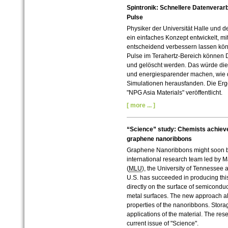
Spintronik: Schnellere Datenverarb
Pulse
Physiker der Universität Halle und 
ein einfaches Konzept entwickelt, m
entscheidend verbessern lassen könnt
Pulse im Terahertz-Bereich können 
und gelöscht werden. Das würde die
und energiesparender machen, wie 
Simulationen herausfanden. Die Erge
"NPG Asia Materials" veröffentlicht.
[ more ... ]
“Science” study: Chemists achieve
graphene nanoribbons
Graphene Nanoribbons might soon b
international research team led by M
(
MLU
), the University of Tennessee
U.S. has succeeded in producing this v
directly on the surface of semiconduc
metal surfaces. The new approach al
properties of the nanoribbons. Storag
applications of the material. The rese
current issue of "Science".