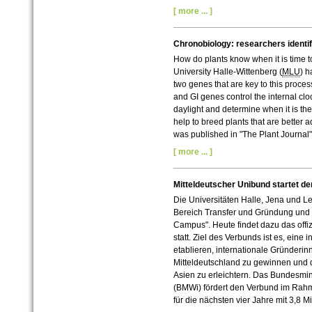
[ more ... ]
Chronobiology: researchers identify
How do plants know when it is time t
University Halle-Wittenberg (
MLU
) h
two genes that are key to this proce
and GI genes control the internal cloc
daylight and determine when it is the 
help to breed plants that are better 
was published in "The Plant Journal"
[ more ... ]
Mitteldeutscher Unibund startet de
Die Universitäten Halle, Jena und 
Bereich Transfer und Gründung und s
Campus". Heute findet dazu das offiz
statt. Ziel des Verbunds ist es, ein
etablieren, internationale Gründeri
Mitteldeutschland zu gewinnen und 
Asien zu erleichtern. Das Bundesmini
(BMWi) fördert den Verbund im Rah
für die nächsten vier Jahre mit 3,8 M