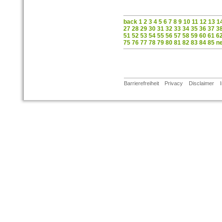
back
1
2
3
4
5
6
7
8
9
10
11
12
13
1
27
28
29
30
31
32
33
34
35
36
37
3
51
52
53
54
55
56
57
58
59
60
61
6
75
76
77
78
79
80
81
82
83
84
85
n
Barrierefreiheit
Privacy
Disclaimer