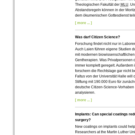
Theologischen Fakultät der
MLU
.
Un
Abstandsregeln können in der Mori
dem ökumenischen Gottesdienst tei
[ more ... ]
Was darf Citizen Science?
Forschung findet nicht nur in Laboren
Auch Laien führen eigene Studien d
mit modernen biowissenschaftlichen 
Gentherapien. Was Privatpersonen dü
immer komplett geregelt. Außerdem i
forschern die Rechtslage gar nicht b
Faltus von der Universität Halle will
Stiftung mit 190.000 Euro für zunäch
deutsche Citizen-Science-Vorhaben 
analysieren.
[ more ... ]
Implants: Can special coatings red
surgery?
New coatings on implants could hel
Researchers at the Martin Luther Uni