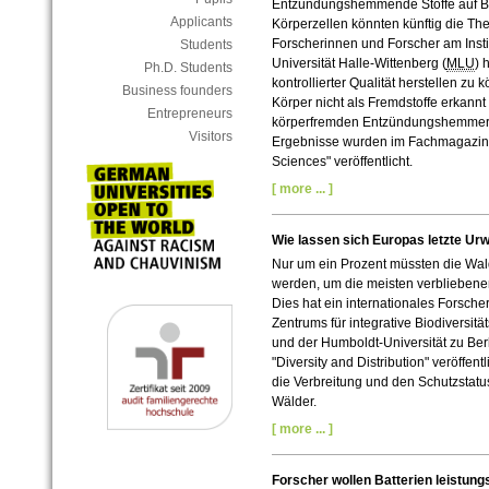
Entzündungshemmende Stoffe auf Ba
Applicants
Körperzellen könnten künftig die The
Forscherinnen und Forscher am Instit
Students
Universität Halle-Wittenberg (
MLU
) 
Ph.D. Students
kontrollierter Qualität herstellen 
Business founders
Körper nicht als Fremdstoffe erkann
Entrepreneurs
körperfremden Entzündungshemmern 
Visitors
Ergebnisse wurden im Fachmagazin 
Sciences" veröffentlicht.
[ more ... ]
Wie lassen sich Europas letzte Urw
Nur um ein Prozent müssten die Wa
werden, um die meisten verbliebene
Dies hat ein internationales Forsch
Zentrums für integrative Biodiversität
und der Humboldt-Universität zu Ber
"Diversity and Distribution" veröffent
die Verbreitung und den Schutzstatu
Wälder.
[ more ... ]
Forscher wollen Batterien leistun