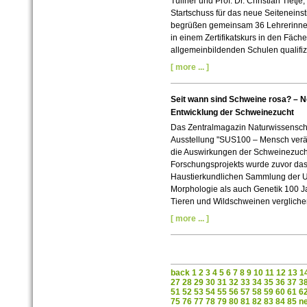
Tullner und Prof. Dr. Christian Tietje
Startschuss für das neue Seitenein
begrüßen gemeinsam 36 Lehrerinnen 
in einem Zertifikatskurs in den Fäc
allgemeinbildenden Schulen qualifi
[ more ... ]
Seit wann sind Schweine rosa? – N
Entwicklung der Schweinezucht
Das Zentralmagazin Naturwissenscha
Ausstellung "SUS100 – Mensch verä
die Auswirkungen der Schweinezucht
Forschungsprojekts wurde zuvor das
Haustierkundlichen Sammlung der Un
Morphologie als auch Genetik 100 Ja
Tieren und Wildschweinen vergliche
[ more ... ]
back
1
2
3
4
5
6
7
8
9
10
11
12
13
1
27
28
29
30
31
32
33
34
35
36
37
3
51
52
53
54
55
56
57
58
59
60
61
6
75
76
77
78
79
80
81
82
83
84
85
n