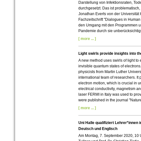
Darstellung von Infektionsraten, To
durchgesetzt. Das ist problematisch
Jonathan Everts von der Universität
Fachzeitschrift "Dialogues in Human G
den Umgang mit den Programmen und
Pandemie durch sie unberücksichtigt
[ more ... ]
Light swirls provide insights into 
A new method uses swirls of light to
invisible quantum states of electro
physicists from Martin Luther Univers
international team of researchers. It 
electron motion, which is crucial in 
electrical conductivity, magnetism an
laser FERMI in Italy was used to pro
were published in the journal "Natur
[ more ... ]
Uni Halle qualifiziert Lehrer*innen 
Deutsch und Englisch
Am Montag, 7. September 2020, 10 U