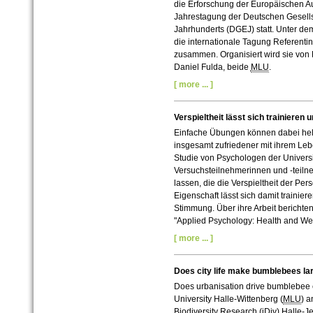
die Erforschung der Europäischen Auf
Jahrestagung der Deutschen Gesellsc
Jahrhunderts (DGEJ) statt. Unter dem 
die internationale Tagung Referent
zusammen. Organisiert wird sie von Pr
Daniel Fulda, beide
MLU
.
[ more ... ]
Verspieltheit lässt sich trainieren
Einfache Übungen können dabei hel
insgesamt zufriedener mit ihrem Le
Studie von Psychologen der Universit
Versuchsteilnehmerinnen und -teil
lassen, die die Verspieltheit der Pe
Eigenschaft lässt sich damit trainier
Stimmung. Über ihre Arbeit berichte
"Applied Psychology: Health and Wel
[ more ... ]
Does city life make bumblebees la
Does urbanisation drive bumblebee e
University Halle-Wittenberg (
MLU
) a
Biodiversity Research (iDiv) Halle-Je