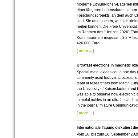
Moderne Lithium-Ionen-Batterien mit
einer längeren Lebensdauer stehen
Forschungsprojekts, an dem auch Che
sind. Sie untersuchen, wie sich klein
heilen können. Die Freie Universität 
im Rahmen des "Horizon 2020"-För
Kommission mit insgesamt 3,2 Millio
420.000 Euro.
[ more ... ]
Ultrafast electrons in magnetic oxi
Special metal oxides could one day 
commonly used today in processors. No
team of researchers from Martin Luth
the University of Kaiserslautern and 
was able to observe how electronic 
in metal oxides in an ultrafast and 
in the journal "Nature Communicatio
[ more ... ]
Internationale Tagung diskutiert di
Vom 16. bis zum 18. September 2020 