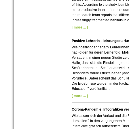
of this. According to the study, bumbl
more productive than their rural count
the research team reports that diffe
increasingly fragmented habitats in ci
[ more ... ]
Positive Lehrerin – leistungsstark
Wie positiv oder negativ Lehrerinnen
hat Folgen für deren Lernerfolg, Mot
Versagen. In einer neuen Studie zei
Halle, dass sich die Einstellung der 
Schülerinnen und Schüler auswirkt, 
Besonders starke Effekte haben jedo
Vorurteile. Dabei scheint das Schulk
Die Ergebnisse wurden in der Fachzei
Education" veröffentlicht.
[ more ... ]
Corona-Pandemie: Infografiken ve
Wie lassen sich der Verlauf und di
darstellen? In den vergangenen Mo
interaktive grafisch aufbereitete Übe