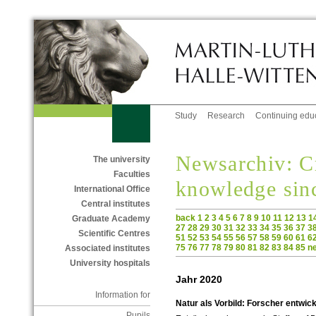
Study
Research
Continuing edu
Newsarchiv: C
The university
Faculties
knowledge sin
International Office
Central institutes
back
1
2
3
4
5
6
7
8
9
10
11
12
13
1
Graduate Academy
27
28
29
30
31
32
33
34
35
36
37
3
Scientific Centres
51
52
53
54
55
56
57
58
59
60
61
6
75
76
77
78
79
80
81
82
83
84
85
n
Associated institutes
University hospitals
Jahr 2020
Information for
Natur als Vorbild: Forscher entw
Pupils