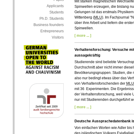
Mit starken magnetischen Wechselfel
Applicants
Spinwellen erzeugen, die bislang nu
Gelungen ist das erstmals Physikern 
Students
Wittenberg (
MLU
). Im Fachjournal "
Ph.D. Students
über ihre Arbeit und liefern die ers
Business founders
Spinwellen.
Entrepreneurs
[ more ... ]
Visitors
Verhaltensforschung: Versuche mit
aussagekräftig
Studierende sind beliebte Versuchspe
Durchschnitt aber nicht immer dies
Bevölkerungsgruppen. Studien, die m
also nur bedingt etwas über das Ver
von Verhaltensforschenden der
MLU
mit 36 Experimenten. Die Ergebniss
der Verhaltensforschung, weil viele
nur mit Studierenden durchgeführt w
[ more ... ]
Deutsche Aussprachedatenbank ist 
Von einfachen Worten wie Adler bi
des isländischen Vulkans Eyjafjallaj