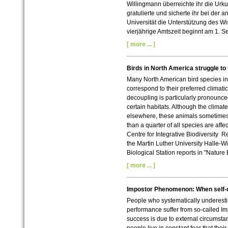
Willingmann überreichte ihr die Ur
gratulierte und sicherte ihr bei der 
Universität die Unterstützung des W
vierjährige Amtszeit beginnt am 1. 
[ more ... ]
Birds in North America struggle to
Many North American bird species inc
correspond to their preferred climat
decoupling is particularly pronounced
certain habitats. Although the clima
elsewhere, these animals sometimes r
than a quarter of all species are aff
Centre for Integrative Biodiversity Re
the Martin Luther University Halle-Wi
Biological Station reports in "Nature
[ more ... ]
Impostor Phenomenon: When self-d
People who systematically underest
performance suffer from so-called I
success is due to external circumsta