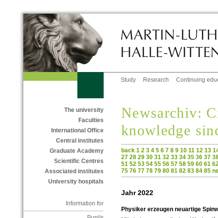
Study
Research
Continuing edu
Newsarchiv: C
The university
Faculties
knowledge sin
International Office
Central institutes
back
1
2
3
4
5
6
7
8
9
10
11
12
13
1
Graduate Academy
27
28
29
30
31
32
33
34
35
36
37
3
Scientific Centres
51
52
53
54
55
56
57
58
59
60
61
6
75
76
77
78
79
80
81
82
83
84
85
n
Associated institutes
University hospitals
Jahr 2022
Information for
Physiker erzeugen neuartige Spin
Pupils