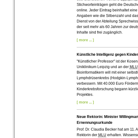
Stichworteinträgen geht die Deuts
online. Jeder Eintrag beinhaltet ein
Angaben wie die Silbenzahl und da
Dienst von der Abteilung Sprechwiss
der seit mehr als 60 Jahren zur deu
Inhalte sind frei zugänglich.
[ more ... ]
Künstliche Intelligenz gegen Kinde
"Künstlicher Professor" ist der Kos
Uniklinikum Leipzig und an der
MLU
Bioinformatikern will mit einer selb
Lymphdrüsenkrebs (Hodgkin-Lympho
verbessern. Mit 40.000 Euro Fördermi
Kinderkrebsforschung begann kürzli
Projektes.
[ more ... ]
Neue Rektorin: Minister Willingma
Ernennungsurkunde
Prof. Dr. Claudia Becker hat am 11.
Rektorin der
MLU
erhalten. Wissensch