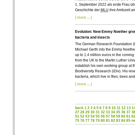
1. September 2022 als erste Frau üb
Geschichte der
MLU
ihre Amtszeit a
[ more ... ]
Evolution: New Emmy Noether grou
bacteria and insects
The German Research Foundation (DF
Michael Gerth into the Emmy Noether
up to 1.4 million euros in the coming
from the UK to the Martin Luther Univ
establish his own working group at t
Biodiversity Research (iDiv). His res
bacteria, which live in flies, bees and
[ more ... ]
back
1
2
3
4
5
6
7
8
9
10
11
12
13
1
27
28
29
30
31
32
33
34
35
36
37
3
51
52
53
54
55
56
57
58
59
60
61
6
75
76
77
78
79
80
81
82
83
84
85
n