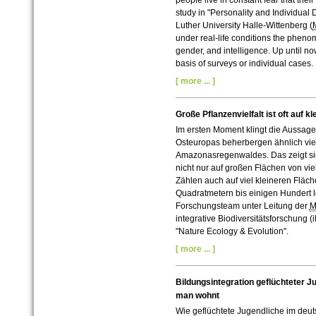
people live in constant fear that thei
study in "Personality and Individual 
Luther University Halle-Wittenberg (
under real-life conditions the phen
gender, and intelligence. Up until no
basis of surveys or individual cases.
[ more ... ]
Große Pflanzenvielfalt ist oft auf 
Im ersten Moment klingt die Aussage 
Osteuropas beherbergen ähnlich vie
Amazonasregenwaldes. Das zeigt sic
nicht nur auf großen Flächen von vi
Zählen auch auf viel kleineren Fläc
Quadratmetern bis einigen Hundert loh
Forschungsteam unter Leitung der
M
integrative Biodiversitätsforschung 
"Nature Ecology & Evolution".
[ more ... ]
Bildungsintegration geflüchteter J
man wohnt
Wie geflüchtete Jugendliche im de