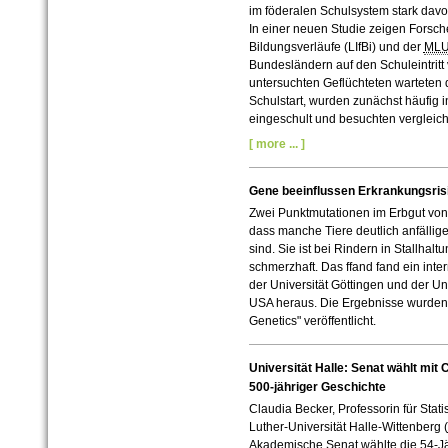
im föderalen Schulsystem stark dav
In einer neuen Studie zeigen Forsche
Bildungsverläufe (LIfBi) und der
ML
Bundesländern auf den Schuleintritt
untersuchten Geflüchteten warteten
Schulstart, wurden zunächst häufig
eingeschult und besuchten vergleich
[ more ... ]
Gene beeinflussen Erkrankungsrisi
Zwei Punktmutationen im Erbgut von
dass manche Tiere deutlich anfälliger
sind. Sie ist bei Rindern in Stallhalt
schmerzhaft. Das ffand fand ein int
der Universität Göttingen und der Un
USA heraus. Die Ergebnisse wurden in
Genetics" veröffentlicht.
Universität Halle: Senat wählt mit 
500-jähriger Geschichte
Claudia Becker, Professorin für Statis
Luther-Universität Halle-Wittenberg (
Akademische Senat wählte die 54-Jäh