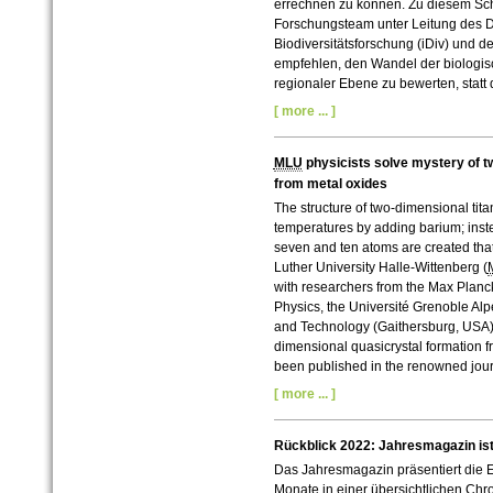
errechnen zu können. Zu diesem Sch
Forschungsteam unter Leitung des D
Biodiversitätsforschung (iDiv) und d
empfehlen, den Wandel der biologisch
regionaler Ebene zu bewerten, statt 
[ more ... ]
MLU
physicists solve mystery of t
from metal oxides
The structure of two-dimensional tit
temperatures by adding barium; inste
seven and ten atoms are created that 
Luther University Halle-Wittenberg (
with researchers from the Max Planck 
Physics, the Université Grenoble Alp
and Technology (Gaithersburg, USA), 
dimensional quasicrystal formation f
been published in the renowned jou
[ more ... ]
Rückblick 2022: Jahresmagazin is
Das Jahresmagazin präsentiert die 
Monate in einer übersichtlichen Chro