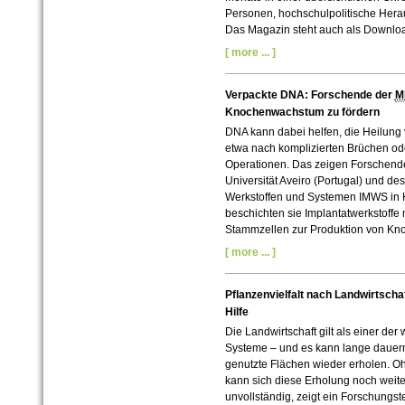
Personen, hochschulpolitische Hera
Das Magazin steht auch als Downlo
[ more ... ]
Verpackte DNA: Forschende der
M
Knochenwachstum zu fördern
DNA kann dabei helfen, die Heilung v
etwa nach komplizierten Brüchen od
Operationen. Das zeigen Forschend
Universität Aveiro (Portugal) und des 
Werkstoffen und Systemen IMWS in H
beschichten sie Implantatwerkstoffe 
Stammzellen zur Produktion von Kn
[ more ... ]
Pflanzenvielfalt nach Landwirtscha
Hilfe
Die Landwirtschaft gilt als einer der
Systeme – und es kann lange dauern,
genutzte Flächen wieder erholen. 
kann sich diese Erholung noch weit
unvollständig, zeigt ein Forschungs