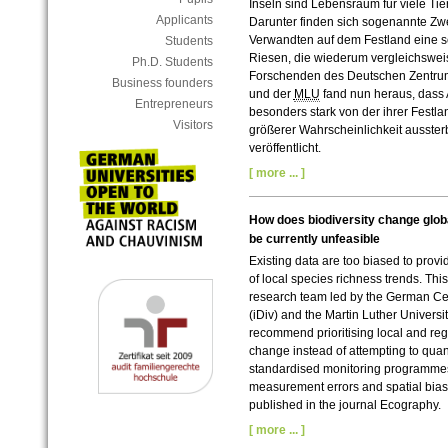
Inseln sind Lebensraum für viele Tie
Applicants
Darunter finden sich sogenannte Zwe
Verwandten auf dem Festland eine s
Students
Riesen, die wiederum vergleichswei
Ph.D. Students
Forschenden des Deutschen Zentrums 
Business founders
und der
MLU
fand nun heraus, dass 
Entrepreneurs
besonders stark von der ihrer Festl
Visitors
größerer Wahrscheinlichkeit aussterb
veröffentlicht.
[ more ... ]
How does biodiversity change glob
be currently unfeasible
Existing data are too biased to provi
of local species richness trends. This
research team led by the German Cent
(iDiv) and the Martin Luther Universi
recommend prioritising local and reg
change instead of attempting to qua
standardised monitoring programmes
measurement errors and spatial bias
published in the journal Ecography.
[ more ... ]