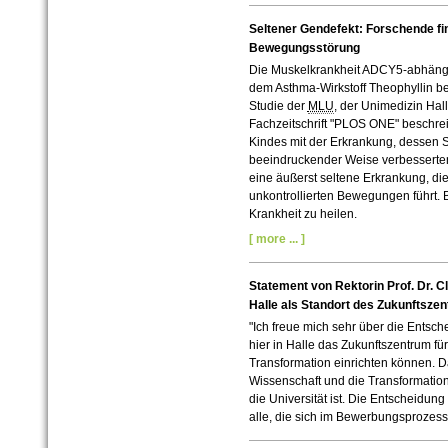
Seltener Gendefekt: Forschende f
Bewegungsstörung
Die Muskelkrankheit ADCY5-abhängig
dem Asthma-Wirkstoff Theophyllin b
Studie der
MLU
, der Unimedizin Hall
Fachzeitschrift "PLOS ONE" beschre
Kindes mit der Erkrankung, dessen
beeindruckender Weise verbesserte
eine äußerst seltene Erkrankung, di
unkontrollierten Bewegungen führt. B
Krankheit zu heilen.
[ more ... ]
Statement von Rektorin Prof. Dr. C
Halle als Standort des Zukunftsze
"Ich freue mich sehr über die Entsch
hier in Halle das Zukunftszentrum f
Transformation einrichten können. Das
Wissenschaft und die Transformation
die Universität ist. Die Entscheidung i
alle, die sich im Bewerbungsprozes