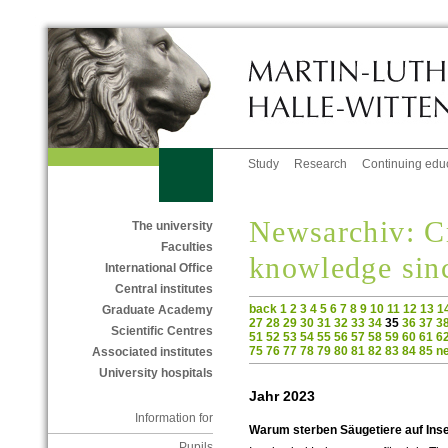
Study
Research
Continuing edu
Newsarchiv: C
The university
Faculties
knowledge sin
International Office
Central institutes
back
1
2
3
4
5
6
7
8
9
10
11
12
13
1
Graduate Academy
27
28
29
30
31
32
33
34
35
36
37
3
Scientific Centres
51
52
53
54
55
56
57
58
59
60
61
6
75
76
77
78
79
80
81
82
83
84
85
n
Associated institutes
University hospitals
Jahr 2023
Information for
Warum sterben Säugetiere auf Inse
Pupils