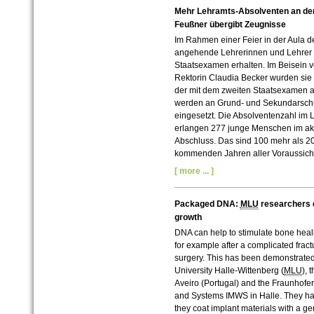
Mehr Lehramts-Absolventen an der 
Feußner übergibt Zeugnisse
Im Rahmen einer Feier in der Aula d
angehende Lehrerinnen und Lehrer i
Staatsexamen erhalten. Im Beisein 
Rektorin Claudia Becker wurden sie 
der mit dem zweiten Staatsexamen ab
werden an Grund- und Sekundarsch
eingesetzt. Die Absolventenzahl im
erlangen 277 junge Menschen im akt
Abschluss. Das sind 100 mehr als 20
kommenden Jahren aller Voraussicht
[ more ... ]
Packaged DNA:
MLU
researchers 
growth
DNA can help to stimulate bone heali
for example after a complicated fractu
surgery. This has been demonstrated
University Halle-Wittenberg (
MLU
), 
Aveiro (Portugal) and the Fraunhofer I
and Systems IMWS in Halle. They ha
they coat implant materials with a ge