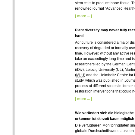
stem cells to produce bone tissue. Th
renowned journal "Advanced Healthc
[ more ... ]
Plant diversity may never fully rec
hand
Agriculture is considered a major di
recovery of degraded or formally used
time. However, without any active res
take an exceedingly long time and is
researchers led by the German Centre
(iDiv), Leipzig University (UL), Mart
(
MLU
) and the Helmholtz Centre for
study, which was published in Journa
process at different scales in former a
restoration interventions that could h
[ more ... ]
Wie verändert sich die biologische 
erkennen ist derzeit kaum möglich
Die verfügbaren Monitoringdaten sin
globale Durchschnittswerte aus den T