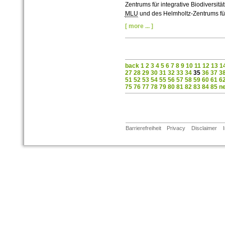
Zentrums für integrative Biodiversität
MLU
und des Helmholtz-Zentrums fü
[ more ... ]
back
1
2
3
4
5
6
7
8
9
10
11
12
13
1
27
28
29
30
31
32
33
34
35
36
37
3
51
52
53
54
55
56
57
58
59
60
61
6
75
76
77
78
79
80
81
82
83
84
85
n
Barrierefreiheit
Privacy
Disclaimer