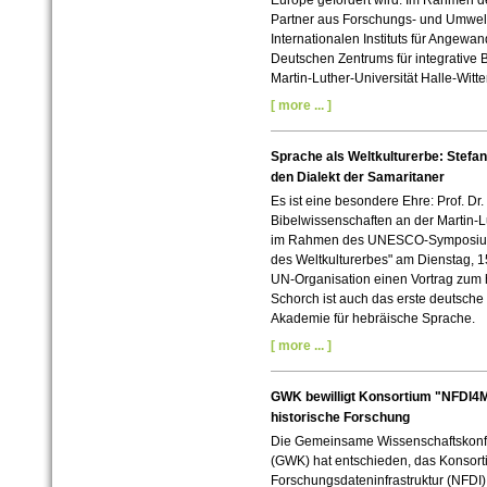
Europe gefördert wird. Im Rahmen de
Partner aus Forschungs- und Umwelt
Internationalen Instituts für Angewa
Deutschen Zentrums für integrative B
Martin-Luther-Universität Halle-Wi
[ more ... ]
Sprache als Weltkulturerbe: Stefa
den Dialekt der Samaritaner
Es ist eine besondere Ehre: Prof. Dr.
Bibelwissenschaften an der Martin-Lu
im Rahmen des UNESCO-Symposiums
des Weltkulturerbes" am Dienstag, 1
UN-Organisation einen Vortrag zum 
Schorch ist auch das erste deutsche
Akademie für hebräische Sprache.
[ more ... ]
GWK bewilligt Konsortium "NFDI4
historische Forschung
Die Gemeinsame Wissenschaftskonf
(GWK) hat entschieden, das Konsort
Forschungsdateninfrastruktur (NFDI