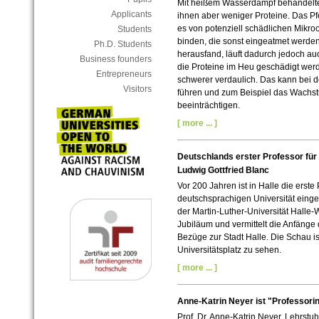
Mit heißem Wasserdampf behandeltes H
Applicants
ihnen aber weniger Proteine. Das Pf
es von potenziell schädlichen Mikro
Students
binden, die sonst eingeatmet werde
Ph.D. Students
herausfand, läuft dadurch jedoch au
Business founders
die Proteine im Heu geschädigt werd
Entrepreneurs
schwerer verdaulich. Das kann bei 
Visitors
führen und zum Beispiel das Wachs
beeinträchtigen.
[ more ... ]
Deutschlands erster Professor für
Ludwig Gottfried Blanc
Vor 200 Jahren ist in Halle die erste
deutschsprachigen Universität einge
der Martin-Luther-Universität Halle-W
Jubiläum und vermittelt die Anfänge
Bezüge zur Stadt Halle. Die Schau 
Universitätsplatz zu sehen.
[ more ... ]
Anne-Katrin Neyer ist "Professori
Prof. Dr. Anne-Katrin Neyer, Lehrstuh