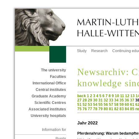
Study
Research
Continuing edu
Newsarchiv: C
The university
Faculties
knowledge sin
International Office
Central institutes
back
1
2
3
4
5
6
7
8
9
10
11
12
13
1
Graduate Academy
27
28
29
30
31
32
33
34
35
36
37
3
Scientific Centres
51
52
53
54
55
56
57
58
59
60
61
6
75
76
77
78
79
80
81
82
83
84
85
n
Associated institutes
University hospitals
Jahr 2022
Information for
Pferdenahrung: Warum bedampftes
Pupils