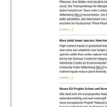
Pflanzen: Ihre Blätter sind deutlich 
sonst. Die Transportwege für Manga
dabei hat jetzt ein Team unter Leitun
Wittenberg (
MLU
) beschrieben. Die
dafür darstellen, das Wachstum von 
erschien im Fachjournal "Plant Physi
[ more ... ]
More yield, fewer species: How hum
High nutrient inputs in grassland lea
new ones can establish over longer p
species settle than under natural nut
led by the German Centre for Integrat
Helmholtz Centre for Environmental 
University Halle-Wittenberg (
MLU
) h
nutrient inputs reduce plant diversity
[ more ... ]
Neues EU-Projekt Schutz und Verne
Wie lässt sich ein europaweites Natu
widerstandsfähig und weit verknüpft
neue europäische Projekt "NaturaC