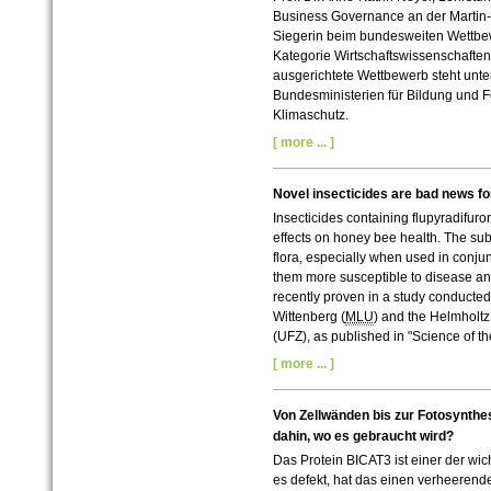
Business Governance an der
Martin
Siegerin beim bundesweiten Wettbew
Kategorie Wirtschaftswissenschaften
ausgerichtete Wettbewerb steht unte
Bundesministerien für Bildung und F
Klimaschutz.
[ more ... ]
Novel insecticides are bad news for
Insecticides containing flupyradifur
effects on honey bee health. The sub
flora, especially when used in conj
them more susceptible to disease and
recently proven in a study conducted 
Wittenberg (
MLU
) and the Helmholt
(UFZ), as published in "Science of th
[ more ... ]
Von Zellwänden bis zur Fotosynth
dahin, wo es gebraucht wird?
Das Protein BICAT3 ist einer der wich
es defekt, hat das einen verheerend