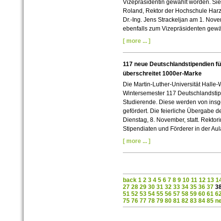
Vizepräsidentin gewählt worden. Sie v
Roland, Rektor der Hochschule Harz
Dr.-Ing. Jens Strackeljan am 1. No
ebenfalls zum Vizepräsidenten gewä
[ more ... ]
117 neue Deutschlandstipendien für
überschreitet 1000er-Marke
Die Martin-Luther-Universität Halle-
Wintersemester 117 Deutschlandstip
Studierende. Diese werden von insge
gefördert. Die feierliche Übergabe 
Dienstag, 8. November, statt. Rektori
Stipendiaten und Förderer in der A
[ more ... ]
back
1
2
3
4
5
6
7
8
9
10
11
12
13
1
27
28
29
30
31
32
33
34
35
36
37
3
51
52
53
54
55
56
57
58
59
60
61
6
75
76
77
78
79
80
81
82
83
84
85
n