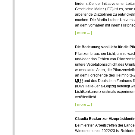
fördern. Ziel der Initiative unter Lei
Geschichte Mainz (IEG) ist es, neue 
arbeitende Disziplinen zu entwickeln
machen. Die Martin-Luther-Universitä
an dem Vorhaben mit ihrem Histori
[ more ... ]
Die Bedeutung von Licht für die Pfl
Pflanzen brauchen Licht, um zu wa
und/oder das Fehlen von Pflanzenfre
untere Vegetationsschicht des Grün
wuchsstarke Arten, die Pflanzenvielfa
an dem Forschende des
Helmholtz-
MLU
und des
Deutschen Zentrums für
(iDiv) Halle-Jena-Leipzig
beteiligt w
Lichtkonkurrenz erstmals experiment
veröffentlicht.
[ more ... ]
Claudia Becker zur Vizepräsidenti
Beim ersten Arbeitstreffen der Land
Wintersemester 2022/23 ist Rektorin 