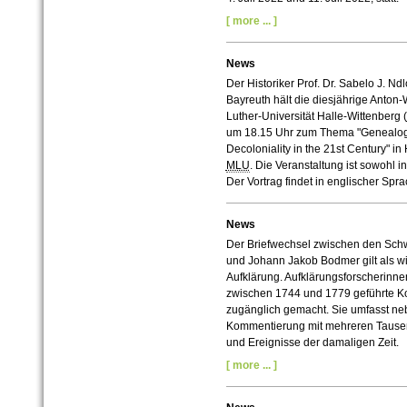
[ more ... ]
News
Der Historiker Prof. Dr. Sabelo J. Nd
Bayreuth hält die diesjährige Anton-
Luther-Universität Halle-Wittenberg (
um 18.15 Uhr zum Thema "Genealogi
Decoloniality in the 21st Century" i
MLU
. Die Veranstaltung ist sowohl i
Der Vortrag findet in englischer Sprac
News
Der Briefwechsel zwischen den Sch
und Johann Jakob Bodmer gilt als w
Aufklärung. Aufklärungsforscherinne
zwischen 1744 und 1779 geführte Ko
zugänglich gemacht. Sie umfasst ne
Kommentierung mit mehreren Tausen
und Ereignisse der damaligen Zeit.
[ more ... ]