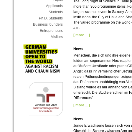
The Long Night of Science in Halle pr
Applicants
more than 300 programme items. For
largest science event in Saxony-Anh
Students
institutions, the City of Halle and St
Ph.D. Students
The varied programme on the world of
Business founders
a.m.
Entrepreneurs
[ more ... ]
Visitors
News
Menschen, die sich und ihre eigene 
leiden am sogenannten Hochstapler-
auf äußere Umstände oder pures Glü
Angst, dass ihr vermeintlicher Betrug
realen Prüfungsbedingungen zeige
das Phänomen unabhängig von Alter, G
Bislang wurde es nur anhand von Be
untersucht. Die Studie erschien im F
Differences".
[ more ... ]
News
Junge Erwachsene lassen sich von so
Obwohl die Schere zwischen Arm un