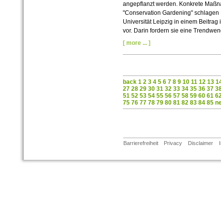
angepflanzt werden. Konkrete Maßn
"Conservation Gardening" schlagen 
Universität Leipzig in einem Beitrag 
vor. Darin fordern sie eine Trendwe
[ more ... ]
back
1
2
3
4
5
6
7
8
9
10
11
12
13
1
27
28
29
30
31
32
33
34
35
36
37
3
51
52
53
54
55
56
57
58
59
60
61
6
75
76
77
78
79
80
81
82
83
84
85
n
Barrierefreiheit
Privacy
Disclaimer