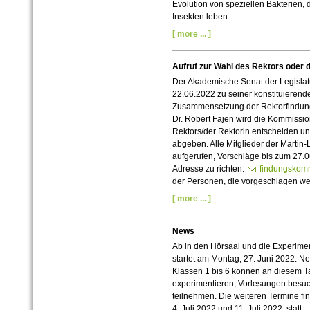
Evolution von speziellen Bakterien, 
Insekten leben.
[ more ... ]
Aufruf zur Wahl des Rektors oder 
Der Akademische Senat der Legisla
22.06.2022 zu seiner konstituierend
Zusammensetzung der Rektorfindung
Dr. Robert Fajen wird die Kommissio
Rektors/der Rektorin entscheiden u
abgeben. Alle Mitglieder der Martin-
aufgerufen, Vorschläge bis zum 27.0
Adresse zu richten:
findungskom
der Personen, die vorgeschlagen wer
[ more ... ]
News
Ab in den Hörsaal und die Experimen
startet am Montag, 27. Juni 2022. N
Klassen 1 bis 6 können an diesem T
experimentieren, Vorlesungen besuc
teilnehmen. Die weiteren Termine f
4. Juli 2022 und 11. Juli 2022, statt.