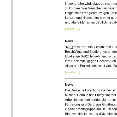
immer größer wird, glauben sie, ihre
zu können. Wie Menschen insgesamt 
Ungleichheit reagieren, zeigen For
Leipzig und Hildesheim in einer neu
und ältere Menschen deutlich negati
[ more ... ]
News
"
MLU
aufs Rad" heißt es ab dem 1. J
Beschäftigte und Studierende an der
Challenge (ABC) teilnehmen. Im ganze
ihre Universität gegen Hochschulen au
Alltag und Freizeit möglichst viele 
[ more ... ]
News
Die Deutsche Forschungsgemeinscha
Michael Gerth in das Emmy Noether-
Arbeit in den kommenden Jahren mit b
Förderung wird Gerth aus Großbrita
eigene Arbeitsgruppe am Deutschen Z
Biodiversitätsforschung (iDiv) etabli