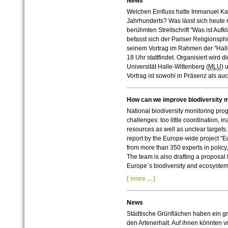
News
Welchen Einfluss hatte Immanuel Kan
Jahrhunderts? Was lässt sich heute m
berühmten Streitschrift "Was ist Auf
befasst sich der Pariser Religionsphi
seinem Vortrag im Rahmen der "Halle
18 Uhr stattfindet. Organisiert wird 
Universität Halle-Wittenberg (
MLU
) 
Vortrag ist sowohl in Präsenz als auc
How can we improve biodiversity m
National biodiversity monitoring p
challenges: too little coordination, i
resources as well as unclear targets. 
report by the Europe-wide project "
from more than 350 experts in policy
The team is also drafting a proposal 
Europe`s biodiversity and ecosystem
[ more ... ]
News
Städtische Grünflächen haben ein gr
den Artenerhalt. Auf ihnen könnten v