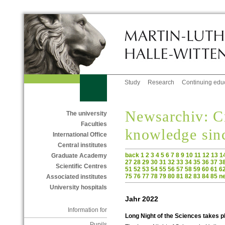
Study
Research
Continuing edu
Newsarchiv: C
The university
Faculties
knowledge sin
International Office
Central institutes
back
1
2
3
4
5
6
7
8
9
10
11
12
13
1
Graduate Academy
27
28
29
30
31
32
33
34
35
36
37
3
Scientific Centres
51
52
53
54
55
56
57
58
59
60
61
6
75
76
77
78
79
80
81
82
83
84
85
n
Associated institutes
University hospitals
Jahr 2022
Information for
Long Night of the Sciences takes p
Pupils