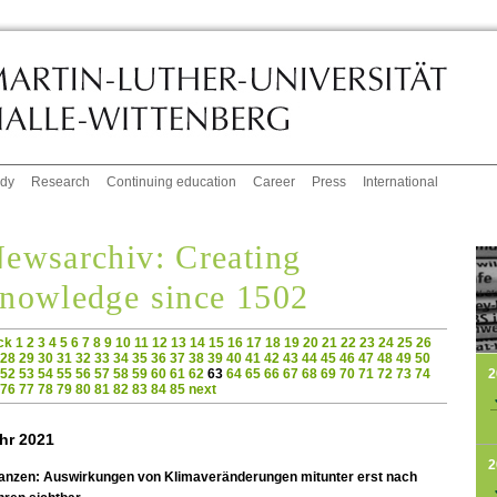
udy
Research
Continuing education
Career
Press
International
ewsarchiv: Creating
nowledge since 1502
ck
1
2
3
4
5
6
7
8
9
10
11
12
13
14
15
16
17
18
19
20
21
22
23
24
25
26
28
29
30
31
32
33
34
35
36
37
38
39
40
41
42
43
44
45
46
47
48
49
50
2
52
53
54
55
56
57
58
59
60
61
62
63
64
65
66
67
68
69
70
71
72
73
74
76
77
78
79
80
81
82
83
84
85
next
hr 2021
2
lanzen: Auswirkungen von Klimaveränderungen mitunter erst nach