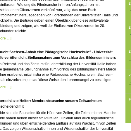
2
influssen. Wie eng die Filmbranche in ihren Anfangsjahren mit
rschiedenen Ölkonzernen verknüpft war, zeigt das neue Buch
etrocinema", herausgegeben von Forschenden der Universitäten Halle und
ckholm. Die Beiträge geben einen Überblick über diese ambivalente
bindung und zeigen, wie weit der Einfluss von Ölkonzernen im 20.
2
rhundert reichte.
ore ... ]
2
aucht Sachsen-Anhalt eine Pädagogische Hochschule? - Universität
lle veröffentlicht Stellungnahme zum Vorschlag des Bildungsministers
 Rektorat und das Zentrum für Lehrerbildung der Universität Halle haben
ne gemeinsame Stellungnahme zum Vorstoß des Bildungsministers Marco
lner erarbeitet, mittelfristig eine Pädagogische Hochschule in Sachsen-
2
alt einzurichten, um auf diese Weise den Lehrermangel zu beseitigen.
ore ... ]
F
terschätzte Helfer: Membranbausteine steuern Zellwachstum
tscheidend mit
ide sind die Bausteine für die Hülle von Zellen, die Zellmembran. Manche
ide haben neben dieser strukturellen Funktion aber auch regulatorische
rkungen und üben entscheidenden Einfluss auf das Wachstum von Zellen
. Das zeigen Wissenschaftlerinnen und Wissenschaftler der Universität