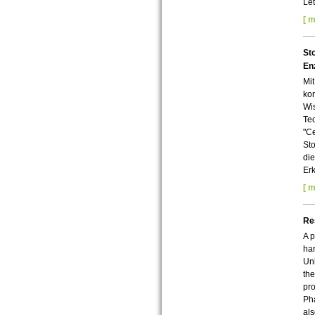
Let
[ m
St
En
Mit
kom
Wis
Tec
"Ce
Sto
die
Er
[ m
Re
A p
har
Uni
the
pro
Ph
als