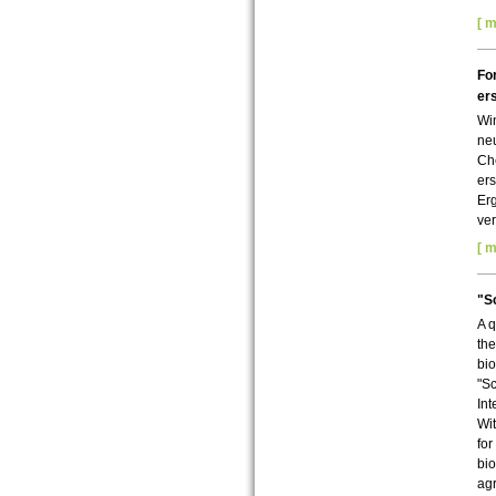
[ m
For
ers
Win
ne
Che
ers
Er
ver
[ m
"Sc
A q
the
bio
"Sc
Int
Wit
for
bio
agr