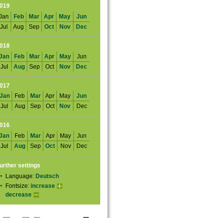
019
Jan
Feb
Mar
Apr
May
Jun
Jul
Aug
Sep
Oct
Nov
Dec
018
Jan
Feb
Mar
Apr
May
Jun
Jul
Aug
Sep
Oct
Nov
Dec
017
Jan
Feb
Mar
Apr
May
Jun
Jul
Aug
Sep
Oct
Nov
Dec
016
Jan
Feb
Mar
Apr
May
Jun
Jul
Aug
Sep
Oct
Nov
Dec
urther settings
Language:
Deutsch
Fontsize:
increase
decrease