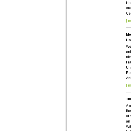
Hal
die
Cel
[ m
Me
Uni
Wer
en
nic
Fra
Uni
Re
Anh
[ m
Tin
A n
the
of 
an 
Wit