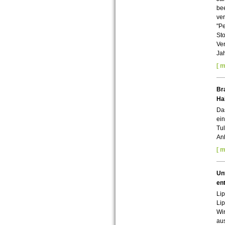
bee
ve
"P
Sto
Ver
Jah
[ m
Br
Ha
Das
ei
Tul
Anh
[ m
Un
en
Lip
Lip
Wi
aus