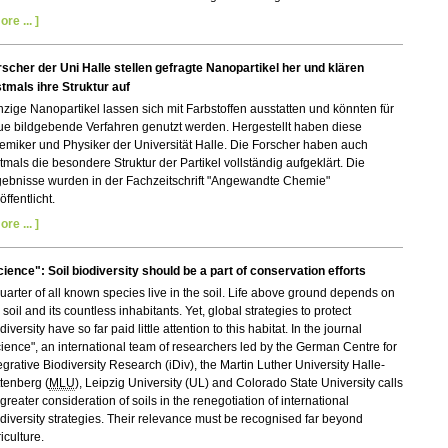
ore ... ]
scher der Uni Halle stellen gefragte Nanopartikel her und klären
tmals ihre Struktur auf
zige Nanopartikel lassen sich mit Farbstoffen ausstatten und könnten für
ue bildgebende Verfahren genutzt werden. Hergestellt haben diese
miker und Physiker der Universität Halle. Die Forscher haben auch
tmals die besondere Struktur der Partikel vollständig aufgeklärt. Die
gebnisse wurden in der Fachzeitschrift "Angewandte Chemie"
öffentlicht.
ore ... ]
ience": Soil biodiversity should be a part of conservation efforts
uarter of all known species live in the soil. Life above ground depends on
 soil and its countless inhabitants. Yet, global strategies to protect
diversity have so far paid little attention to this habitat. In the journal
ience", an international team of researchers led by the German Centre for
egrative Biodiversity Research (iDiv), the Martin Luther University Halle-
tenberg (
MLU
), Leipzig University (UL) and Colorado State University calls
 greater consideration of soils in the renegotiation of international
diversity strategies. Their relevance must be recognised far beyond
iculture.