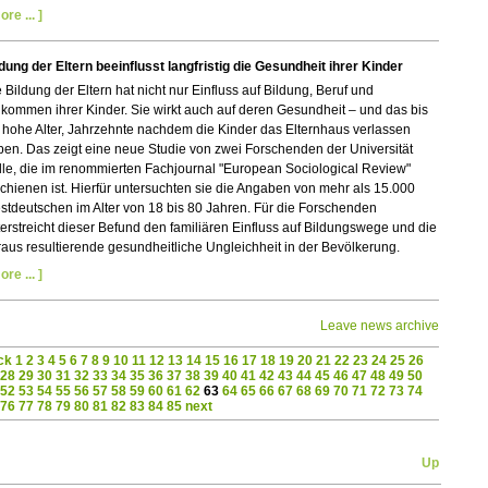
ore ... ]
dung der Eltern beeinflusst langfristig die Gesundheit ihrer Kinder
 Bildung der Eltern hat nicht nur Einfluss auf Bildung, Beruf und
kommen ihrer Kinder. Sie wirkt auch auf deren Gesundheit – und das bis
 hohe Alter, Jahrzehnte nachdem die Kinder das Elternhaus verlassen
en. Das zeigt eine neue Studie von zwei Forschenden der Universität
le, die im renommierten Fachjournal "European Sociological Review"
chienen ist. Hierfür untersuchten sie die Angaben von mehr als 15.000
tdeutschen im Alter von 18 bis 80 Jahren. Für die Forschenden
erstreicht dieser Befund den familiären Einfluss auf Bildungswege und die
aus resultierende gesundheitliche Ungleichheit in der Bevölkerung.
ore ... ]
Leave news archive
ck
1
2
3
4
5
6
7
8
9
10
11
12
13
14
15
16
17
18
19
20
21
22
23
24
25
26
28
29
30
31
32
33
34
35
36
37
38
39
40
41
42
43
44
45
46
47
48
49
50
52
53
54
55
56
57
58
59
60
61
62
63
64
65
66
67
68
69
70
71
72
73
74
76
77
78
79
80
81
82
83
84
85
next
Up