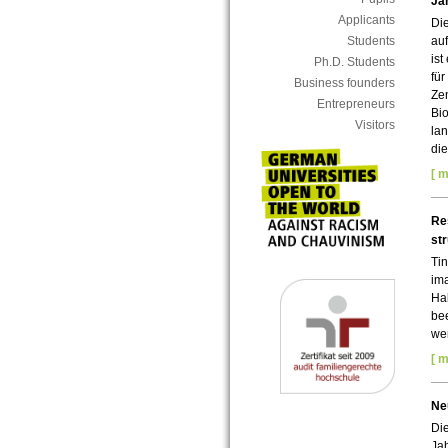
Ja
Applicants
Di
Students
auf
ist
Ph.D. Students
für
Business founders
Ze
Entrepreneurs
Bio
Visitors
lan
di
[ m
Re
str
Tin
ima
Hal
bee
we
[ m
Ne
Die
Jah