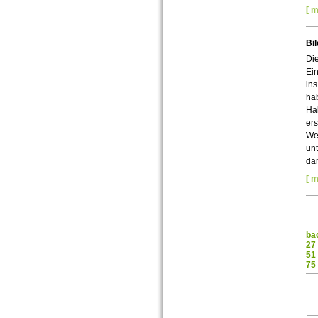
[ m
Bil
Die
Ein
ins
hab
Hal
ers
Wes
unt
dar
[ m
ba
27
51
75