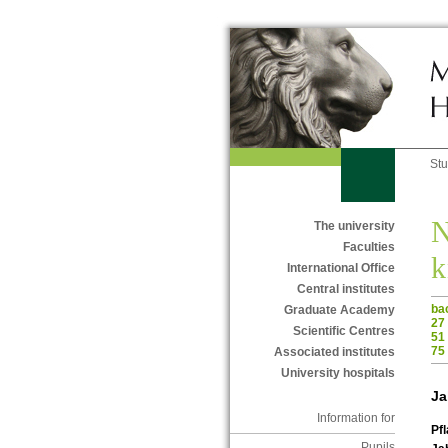
St
N
The university
Faculties
k
International Office
Central institutes
ba
Graduate Academy
27
Scientific Centres
51
75
Associated institutes
University hospitals
Ja
Information for
Pf
Pupils