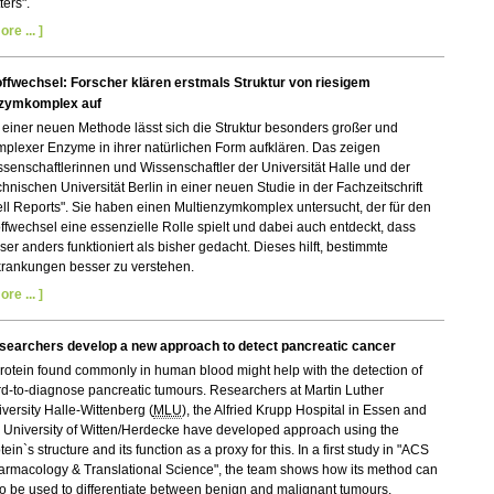
ters".
ore ... ]
offwechsel: Forscher klären erstmals Struktur von riesigem
zymkomplex auf
 einer neuen Methode lässt sich die Struktur besonders großer und
plexer Enzyme in ihrer natürlichen Form aufklären. Das zeigen
senschaftlerinnen und Wissenschaftler der Universität Halle und der
hnischen Universität Berlin in einer neuen Studie in der Fachzeitschrift
ll Reports". Sie haben einen Multienzymkomplex untersucht, der für den
ffwechsel eine essenzielle Rolle spielt und dabei auch entdeckt, dass
ser anders funktioniert als bisher gedacht. Dieses hilft, bestimmte
krankungen besser zu verstehen.
ore ... ]
searchers develop a new approach to detect pancreatic cancer
rotein found commonly in human blood might help with the detection of
d-to-diagnose pancreatic tumours. Researchers at Martin Luther
versity Halle-Wittenberg (
MLU
), the Alfried Krupp Hospital in Essen and
 University of Witten/Herdecke have developed approach using the
tein`s structure and its function as a proxy for this. In a first study in "ACS
armacology & Translational Science", the team shows how its method can
o be used to differentiate between benign and malignant tumours.