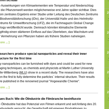
hren sichtbar
e Auswirkungen von Klimaelementen wie Temperatur und Niederschlag
 die Pflanzenwelt werden möglicherweise erst Jahre später sichtbar. Dies
2
 ein zentrales Ergebnis einer Studie unter Leitung des Deutschen Zentrums
 Biodiversitätsforschung (iDiv), der Universität Halle und des Helmholtz-
ntrums für Umweltforschung (UFZ), die im Fachmagazin Global Change
logy veröffentlicht wurde.
Demnach könnten klimatische Elemente
gfristig einen stärkeren Einfluss auf das Überleben, das Wachstum und
2
e Vermehrung von Pflanzen haben als frühere Studien nahelegen.
ore ... ]
2
searchers produce special nanoparticles and reveal their inner
ucture for the first time
y nanoparticles can be furnished with dyes and could be used for new
ging techniques, as chemists and physicists at Martin Luther University
2
le-Wittenberg (
MLU
) show in a recent study. The researchers have also
n the first to fully determine the particles` internal structure. Their results
re published in the renowned journal "Angewandte Chemie".
ore ... ]
2
ues Buch: Wie die Ölindustrie die Filmbranche beeinflusste
 Ölindustrie hat das Potenzial von Filmen erkannt und seit Anfang des 20.
rhunderts versucht, die Gesellschaft mit eigenen Produktionen zu