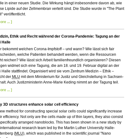
le in einer neuen Studie. Die Wirkung hängt insbesondere davon ab, wie
se Lipide auf der Zellmembran verteilt sind. Die Studie wurde in "The Plant
l" veröffentlicht.
ore ... ]
dizin, Ethik und Recht während der Corona-Pandemie: Tagung an der
 Halle
 bekommt welchen Corona-Impfstoff – und wann? Wie lässt sich fair
tscheiden, welche Patienten behandelt werden, wenn die Ressourcen
ht reichen? Wie lässt sich Arbeit familienfreundlich organisieren? Diesen
gen widmet sich eine Tagung, die am 18. und 19. Februar digital an der
 Halle stattfindet. Organisiert wird sie vom Zentrum Medizin – Ethik –
cht der
MLU
mit dem Ministerium für Justiz und Gleichstellung in Sachsen-
alt. Auch Justizministerin Anne-Marie Keding nimmt an der Tagung teil.
ore ... ]
y 3D structures enhance solar cell efficiency
ew method for constructing special solar cells could significantly increase
ir efficiency. Not only are the cells made up of thin layers, they also consist
specifically arranged nanoblocks. This has been shown in a new study by
international research team led by the Martin Luther University Halle-
tenberg (
MLU
), which was published in the scientific journal "Nano