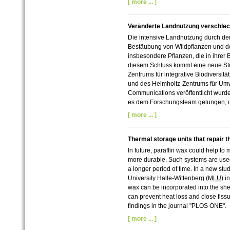
[ more ... ]
Veränderte Landnutzung verschlec
Die intensive Landnutzung durch den
Bestäubung von Wildpflanzen und der
insbesondere Pflanzen, die in ihrer 
diesem Schluss kommt eine neue St
Zentrums für integrative Biodiversität
und des Helmholtz-Zentrums für Umw
Communications veröffentlicht wurde.
es dem Forschungsteam gelungen, 
[ more ... ]
Thermal storage units that repair 
In future, paraffin wax could help t
more durable. Such systems are used,
a longer period of time. In a new stu
University Halle-Wittenberg (
MLU
) i
wax can be incorporated into the shel
can prevent heat loss and close fissu
findings in the journal "PLOS ONE".
[ more ... ]