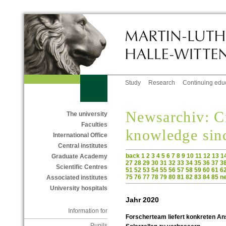
Study
Research
Continuing edu
Newsarchiv: C
The university
Faculties
knowledge sin
International Office
Central institutes
back
1
2
3
4
5
6
7
8
9
10
11
12
13
1
Graduate Academy
27
28
29
30
31
32
33
34
35
36
37
3
Scientific Centres
51
52
53
54
55
56
57
58
59
60
61
6
75
76
77
78
79
80
81
82
83
84
85
n
Associated institutes
University hospitals
Jahr 2020
Information for
Forscherteam liefert konkreten An
Pupils