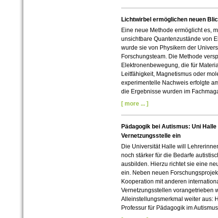
Lichtwirbel ermöglichen neuen Blic
Eine neue Methode ermöglicht es, mit
unsichtbare Quantenzustände von El
wurde sie von Physikern der Univers
Forschungsteam. Die Methode verspr
Elektronenbewegung, die für Materia
Leitfähigkeit, Magnetismus oder mole
experimentelle Nachweis erfolgte am 
die Ergebnisse wurden im Fachmagazi
[ more ... ]
Pädagogik bei Autismus: Uni Halle 
Vernetzungsstelle ein
Die Universität Halle will Lehrerin
noch stärker für die Bedarfe autisti
ausbilden. Hierzu richtet sie eine 
ein. Neben neuen Forschungsprojekt
Kooperation mit anderen internatio
Vernetzungsstellen vorangetrieben 
Alleinstellungsmerkmal weiter aus: H
Professur für Pädagogik im Autismu