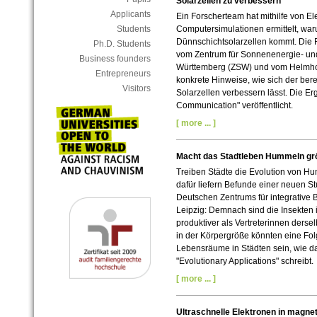
Solarzellen zu verbessern
Applicants
Ein Forscherteam hat mithilfe von 
Students
Computersimulationen ermittelt, war
Dünnschichtsolarzellen kommt. Die F
Ph.D. Students
vom Zentrum für Sonnenenergie- un
Business founders
Württemberg (ZSW) und vom Helmhol
Entrepreneurs
konkrete Hinweise, wie sich der ber
Visitors
Solarzellen verbessern lässt. Die Erg
Communication" veröffentlicht.
[ more ... ]
Macht das Stadtleben Hummeln gr
Treiben Städte die Evolution von H
dafür liefern Befunde einer neuen St
Deutschen Zentrums für integrative B
Leipzig: Demnach sind die Insekten 
produktiver als Vertreterinnen derse
in der Körpergröße könnten eine Fo
Lebensräume in Städten sein, wie da
"Evolutionary Applications" schreibt.
[ more ... ]
Ultraschnelle Elektronen in magne