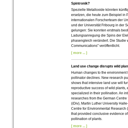
Spintronik?
Spezielle Metalloxide könnten künfti
ersetzen, die heute zum Beispiel in
internationalen Forscherteam der Uni
und der Universität Fribourg in der Sc
gelungen: Sie konnten erstmals beob
Ladungsanregung die Spins der Elekt
phasengleich verändert. Die Studie w
Communications" veröffentlicht.
[ more ... ]
Land use change disrupts wild plant
Human changes to the environment 
pollinator declines. New research p
shows that intensive land use will fu
reproductive success of wild plants, e
specialized in their pollination. An in
researches from the German Centre f
(iDiv), Martin Luther University Halle
Centre for Environmental Research (
that provided conclusive evidence of
pollination of plants.
[ more ... ]