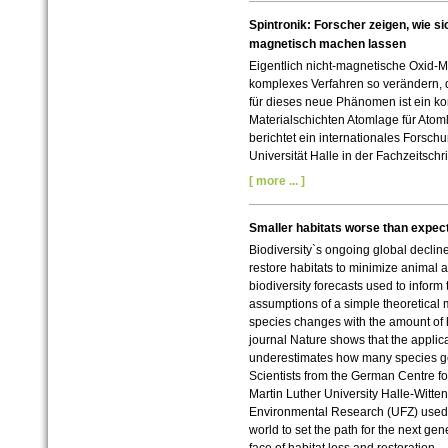
Spintronik: Forscher zeigen, wie s
magnetisch machen lassen
Eigentlich nicht-magnetische Oxid-Ma
komplexes Verfahren so verändern, 
für dieses neue Phänomen ist ein ko
Materialschichten Atomlage für Atom
berichtet ein internationales Forsch
Universität Halle in der Fachzeitsch
[ more ... ]
Smaller habitats worse than expecte
Biodiversity`s ongoing global declin
restore habitats to minimize animal 
biodiversity forecasts used to inform
assumptions of a simple theoretical
species changes with the amount of h
journal Nature shows that the applica
underestimates how many species go l
Scientists from the German Centre for
Martin Luther University Halle-Witten
Environmental Research (UFZ) used 
world to set the path for the next gene