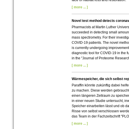
face of habitat loss and restoration.
[ more ... ]
Novel test method detects coronavi
Pharmacists at Martin Luther Univers
succeeded in detecting small amoun
mass spectrometry. For their investig
COVID-19 patients. The novel method
is currently undergoing improvement
diagnostic tool for COVID-19 in the fu
in the "Journal of Proteome Research
[ more ... ]
Wärmespeicher, die sich selbst re
Paraffin könnte zukünftig dabei hel
zu machen. Diese werden gebraucht
einen längeren Zeitraum zu speicher
in einer neuen Studie untersucht, inw
Speicher einarbeiten lässt und ob d
Risse von selbst verschlossen werde
das Team in der Fachzeitschrift "PL
[ more ... ]