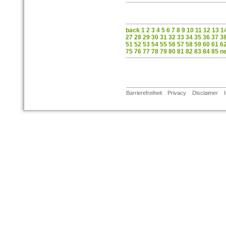
back
1
2
3
4
5
6
7
8
9
10
11
12
13
1
27
28
29
30
31
32
33
34
35
36
37
3
51
52
53
54
55
56
57
58
59
60
61
6
75
76
77
78
79
80
81
82
83
84
85
n
Barrierefreiheit
Privacy
Disclaimer