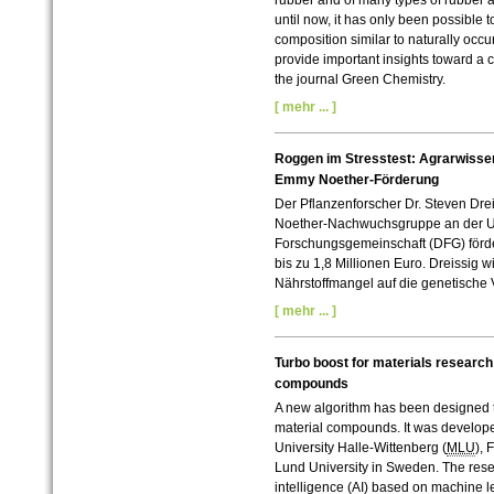
rubber and of many types of rubber al
until now, it has only been possible 
composition similar to naturally occ
provide important insights toward a 
the journal Green Chemistry.
[ mehr ... ]
Roggen im Stresstest: Agrarwisse
Emmy Noether-Förderung
Der Pflanzenforscher Dr. Steven Drei
Noether-Nachwuchsgruppe an der Uni
Forschungsgemeinschaft (DFG) förder
bis zu 1,8 Millionen Euro. Dreissig 
Nährstoffmangel auf die genetische 
[ mehr ... ]
Turbo boost for materials research:
compounds
A new algorithm has been designed 
material compounds. It was develope
University Halle-Wittenberg (
MLU
), 
Lund University in Sweden. The resea
intelligence (AI) based on machine 