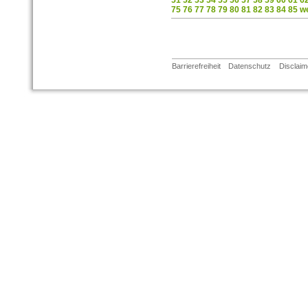
51
52
53
54
55
56
57
58
59
60
61
6
75
76
77
78
79
80
81
82
83
84
85
we
Barrierefreiheit
Datenschutz
Disclaim