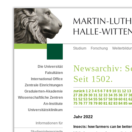
Studium
Forschung
Weiterbildu
Newsarchiv: Sc
Die Universität
Fakultäten
Seit 1502.
International Office
Zentrale Einrichtungen
zurück
1
2
3
4
5
6
7
8
9
10
11
12
13
Graduierten-Akademie
27
28
29
30
31
32
33
34
35
36
37
3
Wissenschaftliche Zentren
51
52
53
54
55
56
57
58
59
60
61
6
75
76
77
78
79
80
81
82
83
84
85
we
An-Institute
Universitätsklinikum
Jahr 2022
Informationen für
Insects: how farmers can be bette
Studieninteressierte