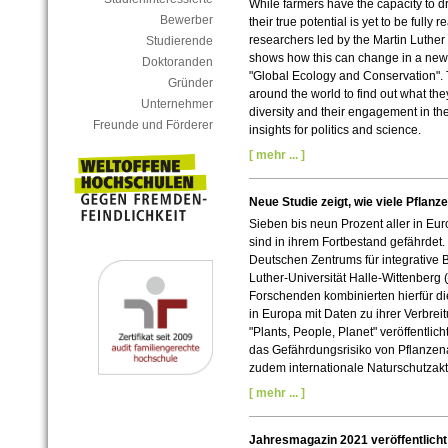
While farmers have the capacity to d
Bewerber
their true potential is yet to be fully 
researchers led by the Martin Luther 
Studierende
shows how this can change in a new s
Doktoranden
"Global Ecology and Conservation". 
Gründer
around the world to find out what the
Unternehmer
diversity and their engagement in the
Freunde und Förderer
insights for politics and science.
[ mehr ... ]
Neue Studie zeigt, wie viele Pflanz
Sieben bis neun Prozent aller in 
sind in ihrem Fortbestand gefährdet.
Deutschen Zentrums für integrative Bi
Luther-Universität Halle-Wittenberg (
Forschenden kombinierten hierfür d
in Europa mit Daten zu ihrer Verbreitu
"Plants, People, Planet" veröffentlich
das Gefährdungsrisiko von Pflanzena
zudem internationale Naturschutzakti
[ mehr ... ]
Jahresmagazin 2021 veröffentlicht