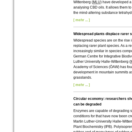
Wittenberg (
MLU
) have developed a 
analysing CBD oils. It allows them to
the mind-altering substance tetrahy
[ mehr ... ]
Widespread plants displace rarer 
Widespread species are on the rise
replacing rarer plant species. As a re
increasingly similar in species compo
German Centre for Integrative Biodiv
Luther University Halle-Wittenberg (
Academy of Sciences (ÖAW) has foun
development in mountain summits as 
grasslands.
[ mehr ... ]
Circular economy: researchers sho
can be degraded
Enzymes are capable of degrading sy
conditions for that have now been cr
Martin Luther-University Halle-Witte
Plant Biochemistry (IPB). Polyisopren