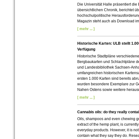
Die Universität Halle präsentiert di
übersichtlichen Chronik, berichtet ü
hochschulpolitische Herausforderu
Magazin steht auch als Download im
[ mehr ... ]
Historische Karten: ULB stellt 1.0
Verfügung
Historische Stadtpläne verschiedene
Bergbaukarten und Schlachtpläne des
und Landesbibliothek Sachsen-Anhalt 
umfangreichen historischen Kartensa
ersten 1.000 Karten sind bereits abr
wurden besondere Exemplare zur Ge
Nahen Ostens sowie weitere heraus
[ mehr ... ]
Cannabis oils: do they really conta
Oils, shampoos and even chewing gu
extract of the hemp plant, is current
everyday products. However, it is not
contain what they say they do. Resea