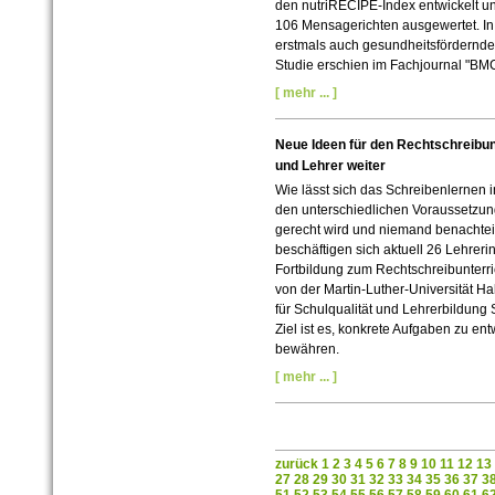
den nutriRECIPE-Index entwickelt und
106 Mensagerichten ausgewertet. In
erstmals auch gesundheitsfördernde b
Studie erschien im Fachjournal "BMC 
[ mehr ... ]
Neue Ideen für den Rechtschreibunt
und Lehrer weiter
Wie lässt sich das Schreibenlernen 
den unterschiedlichen Voraussetzun
gerecht wird und niemand benachtei
beschäftigen sich aktuell 26 Lehrer
Fortbildung zum Rechtschreibunterric
von der Martin-Luther-Universität H
für Schulqualität und Lehrerbildung
Ziel ist es, konkrete Aufgaben zu ent
bewähren.
[ mehr ... ]
zurück
1
2
3
4
5
6
7
8
9
10
11
12
13
27
28
29
30
31
32
33
34
35
36
37
3