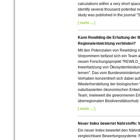
calculations within a very short spac
identify several thousand potential
study was published in the journal 
[ mehr ... ]
Kann Rewilding die Erhaltung der B
Regionalentwicklung verbinden?
Mit den Potenzialen von Rewilding i
Vorpommern befasst sich ein Team a
neuen Forschungsprojekt "REWILD_D
Inwertsetzung von Ökosystemleistu
lernen". Das vom Bundesministerium
Vorhaben konzentriert sich dabei auf
Wiederherstellung der biologischen V
naturbasierten ökonomischen Entwic
Team, inwieweit die gewonnenen Er
überregionalen Biodiversitätsschutz 
[ mehr ... ]
Neuer Index bewertet Nährstoffe:
Ein neuer Index bewertet den Nährst
vergleichbare Bewertungssysteme. F