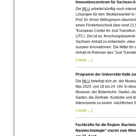
Innovationszentrum für Sachsen-A
Die
MLU
arbeitet künftig noch inten
Lösungen für den Strukturwandel in
Prof. Dr. Armin Willingmann überreic
einen Förderbescheid über rund 21,5
"European Center for Just Transitio
(JTC). Ziel ist es, forschungsbasier
Sachsen-Anhalt zu entwickeln, etwa i
sozialer Innovationen. Die Mittel für
Anhalt im Rahmen des "Just Transiti
[ mehr ... ]
Programm der Universität Halle z
Die
MLU
beteiligt sich an der Muse
Mai 2024, von 18 bis 24 Uhr. In die
Museum, der Botanische Garten, da
Garten, die Zentrale Kustodie und 
Interessierte zu einem nächtlichen St
[ mehr ... ]
Fachkräfte für die Region: Bachel
Nanotechnologie“ startet zum Wint