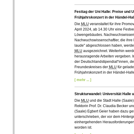
Festtag der Uni Halle: Preise und 
Frühjahrskonzert in der Händel-Hal
Die
MLU
veranstaltet für ihre Promo
April 2024, ab 14.30 Uhr eine Festve
Löwengebäudes. Nachwuchswissens
Nachwuchswissenschaftler, die ihre
laude" abgeschlossen haben, werde
MLU
ausgezeichnet. Weiterhin werde
herausragende Arbeiten vergeben. I
der Deutschlandstipendiat*innen, de
Freundeskreises der
MLU
für gelad
Frühjahrskonzert in der Händel-Hall
[ mehr ... ]
Strukturwandel: Universität Halle 
Die
MLU
und die Stadt Halle (Saale
Rektorin Prof. Dr. Claudia Becker un
(Saale) Egbert Geier haben dazu ge
unterschrieben, der vor dem Hinterg
einhergehenden Herausforderungen i
worden ist.