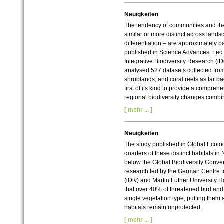
Neuigkeiten
The tendency of communities and th
similar or more distinct across land
differentiation – are approximately 
published in Science Advances. Led 
Integrative Biodiversity Research (iD
analysed 527 datasets collected fro
shrublands, and coral reefs as far ba
first of its kind to provide a compre
regional biodiversity changes combi
[ mehr ... ]
Neuigkeiten
The study published in Global Ecolo
quarters of these distinct habitats in
below the Global Biodiversity Conven
research led by the German Centre fo
(iDiv) and Martin Luther University H
that over 40% of threatened bird an
single vegetation type, putting them at 
habitats remain unprotected.
[ mehr ... ]