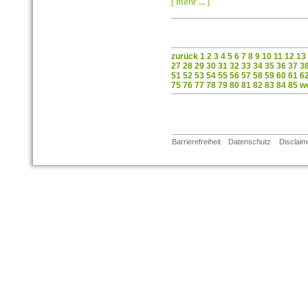
[ mehr ... ]
zurück
1
2
3
4
5
6
7
8
9
10
11
12
13
27
28
29
30
31
32
33
34
35
36
37
3
51
52
53
54
55
56
57
58
59
60
61
6
75
76
77
78
79
80
81
82
83
84
85
we
Barrierefreiheit
Datenschutz
Disclaim