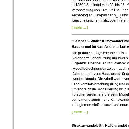
to 1350". Sie findet vom 23. bis 25. 
Veranstaltung von Prof. Dr. Ute Enge
Archäologien Europas der
MLU
und 
Kunsthistorischen Institut der Freien 
[ mehr ... ]
"Science"-Studie: Klimawandel kön
Hauptgrund für das Artensterben 
Die globale biologische Vielfalt ist i
veränderte Landnutzung um zwei bis
Ergebnis einer neuen in "Science" ve
Modellberechnungen zeigen auch, da
Jahrhunderts zum Hauptgrund für de
werden könnte. Die Arbeit wurde vo
Biodiversitätsforschung (iDiv) und d
umfangreichste Modellierungsstudie 
Forscher verglichen dreizehn Model
von Landnutzungs- und Klimawandel
biologischer Vielfalt sowie auf neu
[ mehr ... ]
Strukturwandel: Uni Halle gründet