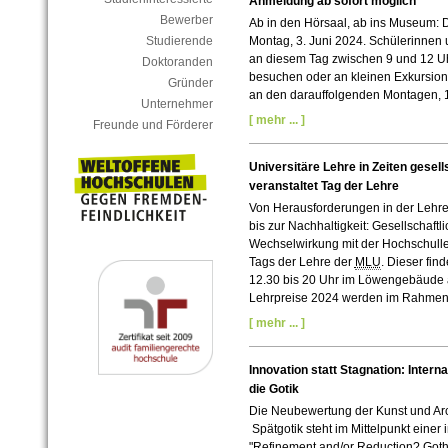
Anmeldung ab sofort möglich
Bewerber
Ab in den Hörsaal, ab ins Museum: 
Studierende
Montag, 3. Juni 2024. Schülerinnen 
an diesem Tag zwischen 9 und 12 U
Doktoranden
besuchen oder an kleinen Exkursion
Gründer
an den darauffolgenden Montagen, 10
Unternehmer
[ mehr ... ]
Freunde und Förderer
Universitäre Lehre in Zeiten gesel
veranstaltet Tag der Lehre
Von Herausforderungen in der Lehrer
bis zur Nachhaltigkeit: Gesellschaft
Wechselwirkung mit der Hochschulle
Tags der Lehre der
MLU
. Dieser fin
12.30 bis 20 Uhr im Löwengebäude am
Lehrpreise 2024 werden im Rahmen 
[ mehr ... ]
Innovation statt Stagnation: Intern
die Gotik
Die Neubewertung der Kunst und Arc
Spätgotik steht im Mittelpunkt einer
"Refinement and/or Reduction? Gothic