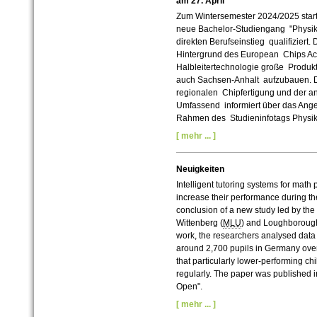
am 27. April
Zum Wintersemester 2024/2025 startet
neue Bachelor-Studiengang "Physik 
direkten Berufseinstieg qualifiziert
Hintergrund des European Chips Act,
Halbleitertechnologie große Produk
auch Sachsen-Anhalt aufzubauen. De
regionalen Chipfertigung und der ang
Umfassend informiert über das Ange
Rahmen des Studieninfotags Physik 
[ mehr ... ]
Neuigkeiten
Intelligent tutoring systems for mat
increase their performance during t
conclusion of a new study led by the 
Wittenberg (
MLU
) and Loughborough U
work, the researchers analysed data 
around 2,700 pupils in Germany over 
that particularly lower-performing chi
regularly. The paper was published 
Open".
[ mehr ... ]