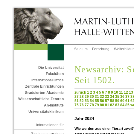
Studium
Forschung
Weiterbildu
Newsarchiv: Sc
Die Universität
Fakultäten
Seit 1502.
International Office
Zentrale Einrichtungen
zurück
1
2
3
4
5
6
7
8
9
10
11
12
13
Graduierten-Akademie
27
28
29
30
31
32
33
34
35
36
37
3
Wissenschaftliche Zentren
51
52
53
54
55
56
57
58
59
60
61
6
75
76
77
78
79
80
81
82
83
84
85
we
An-Institute
Universitätsklinikum
Jahr 2024
Informationen für
Wie werden aus einer Tierart zwei? 
Studieninteressierte