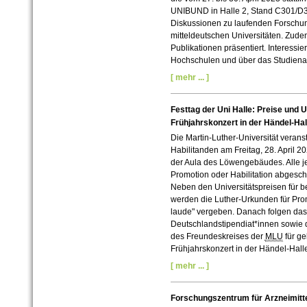
UNIBUND in Halle 2, Stand C301/D3
Diskussionen zu laufenden Forschu
mitteldeutschen Universitäten. Zu
Publikationen präsentiert. Interessi
Hochschulen und über das Studiena
[ mehr ... ]
Festtag der Uni Halle: Preise und 
Frühjahrskonzert in der Händel-Hal
Die Martin-Luther-Universität verans
Habilitanden am Freitag, 28. April 2
der Aula des Löwengebäudes. Alle j
Promotion oder Habilitation abgesch
Neben den Universitätspreisen für 
werden die Luther-Urkunden für Pr
laude" vergeben. Danach folgen das
Deutschlandstipendiat*innen sowie 
des Freundeskreises der
MLU
für g
Frühjahrskonzert in der Händel-Hall
[ mehr ... ]
Forschungszentrum für Arzneimitte