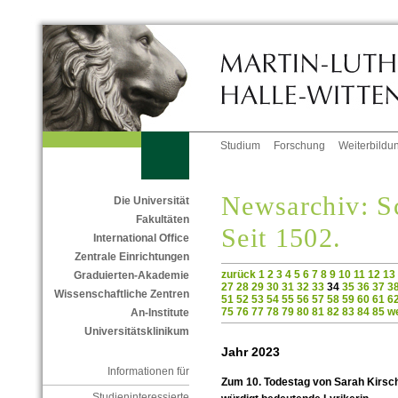
Studium
Forschung
Weiterbildu
Newsarchiv: Sc
Die Universität
Fakultäten
Seit 1502.
International Office
Zentrale Einrichtungen
zurück
1
2
3
4
5
6
7
8
9
10
11
12
13
Graduierten-Akademie
27
28
29
30
31
32
33
34
35
36
37
3
Wissenschaftliche Zentren
51
52
53
54
55
56
57
58
59
60
61
6
75
76
77
78
79
80
81
82
83
84
85
we
An-Institute
Universitätsklinikum
Jahr 2023
Informationen für
Zum 10. Todestag von Sarah Kirsch
Studieninteressierte