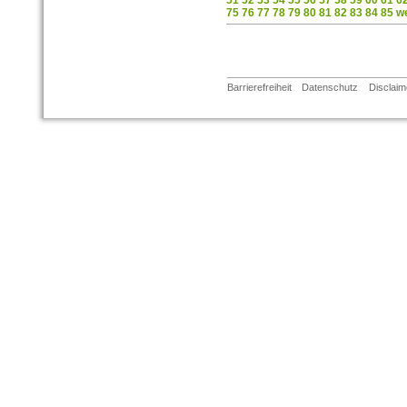
51
52
53
54
55
56
57
58
59
60
61
6
75
76
77
78
79
80
81
82
83
84
85
we
Barrierefreiheit
Datenschutz
Disclaim