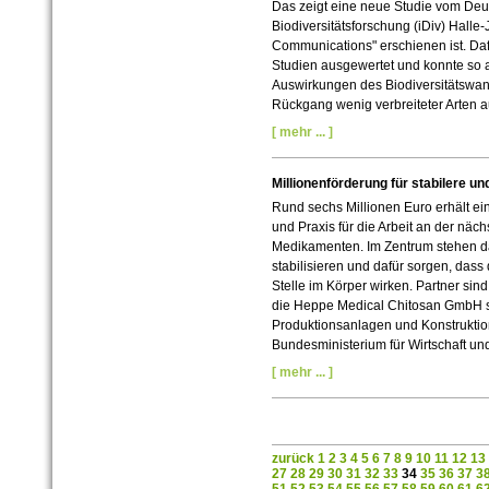
Das zeigt eine neue Studie vom Deut
Biodiversitätsforschung (iDiv) Halle
Communications" erschienen ist. Da
Studien ausgewertet und konnte so 
Auswirkungen des Biodiversitätswa
Rückgang wenig verbreiteter Arten
[ mehr ... ]
Millionenförderung für stabilere u
Rund sechs Millionen Euro erhält e
und Praxis für die Arbeit an der nä
Medikamenten. Im Zentrum stehen dab
stabilisieren und dafür sorgen, da
Stelle im Körper wirken. Partner si
die Heppe Medical Chitosan GmbH so
Produktionsanlagen und Konstruktion
Bundesministerium für Wirtschaft und
[ mehr ... ]
zurück
1
2
3
4
5
6
7
8
9
10
11
12
13
27
28
29
30
31
32
33
34
35
36
37
3