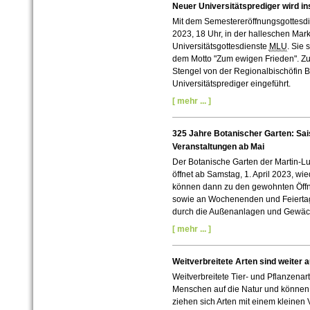
Neuer Universitätsprediger wird in
Mit dem Semestereröffnungsgottesdie
2023, 18 Uhr, in der halleschen Mar
Universitätsgottesdienste
MLU
. Sie
dem Motto "Zum ewigen Frieden". Zum
Stengel von der Regionalbischöfin Be
Universitätsprediger eingeführt.
[ mehr ... ]
325 Jahre Botanischer Garten: Sais
Veranstaltungen ab Mai
Der Botanische Garten der Martin-Lut
öffnet ab Samstag, 1. April 2023, wi
können dann zu den gewohnten Öffn
sowie an Wochenenden und Feiertag
durch die Außenanlagen und Gewä
[ mehr ... ]
Weitverbreitete Arten sind weiter
Weitverbreitete Tier- und Pflanzenar
Menschen auf die Natur und können 
ziehen sich Arten mit einem kleinen 