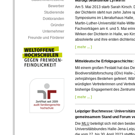
würdigt bedeutende Lyrikerin
Bewerber
Am 5. Mai 2013 starb Sarah Kirsch. 
Studierende
der Dichterin steht nun zehn Jahre s
Symposiums im Literaturhaus Halle, 
Doktoranden
Martin-Luther-Universität Halle-Witt
Gründer
Fachvorträgen am 4. und 5. Mai erin
Unternehmer
Wirken der Dichterin in Halle, wo Ki
Freunde und Förderer
absolvierte und ihre ersten dichteri
[ mehr ... ]
Mitteldeutsche Erfolgsgeschichte: 
Mit einem großen Festakt hat das De
Biodiversitätsforschung (iDiv) Halle
zehnjähriges Bestehen gefeiert. Wäh
würdigten Vertreterinnen und Vertret
bisherige Engagement des Zentrums u
[ mehr ... ]
Leipziger Buchmesse: Universitäts
gemeinsamem Stand und Forum ve
Die
MLU
beteiligt sich mit den beid
Universitätsbundes Halle-Jena-Leip
die vom 27. bis 30. April 2023 statt