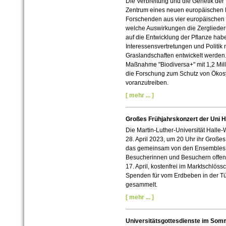
Die Verbreitung und die Genetik de
Zentrum eines neuen europäischen 
Forschenden aus vier europäischen
welche Auswirkungen die Zergliede
auf die Entwicklung der Pflanze ha
Interessensvertretungen und Politi
Graslandschaften entwickelt werden
Maßnahme "Biodiversa+" mit 1,2 Millio
die Forschung zum Schutz von Ökosy
voranzutreiben.
[ mehr ... ]
Großes Frühjahrskonzert der Uni Ha
Die Martin-Luther-Universität Halle-
28. April 2023, um 20 Uhr ihr Großes
das gemeinsam von den Ensembles
Besucherinnen und Besuchern offens
17. April, kostenfrei im Marktschlös
Spenden für vom Erdbeben in der Tü
gesammelt.
[ mehr ... ]
Universitätsgottesdienste im Somm