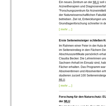
Ein neues Zentrum an der
MLU
soll 
Arzneitherapien und Diagnoseverfah
"Forschungszentrum für Arzneimittel
der Naturwissenschaftlichen Fakultät
betrieben. Ziel ist, Entwicklungen u
Grundlagenforschung schneller in de
[ mehr ... ]
Erste Seiteneinsteiger schließen Ku
Im Rahmen einer Feier in der Aula d
im Seiteneinstieg in den Fächern De
Abschlusszertifikate persönlich erh
Claudia Becker. Die Lehrerinnen und 
Sachsen-Anhalt im Einsatz sind, hab
Fächer erhalten. Das Programm war 
Absolventinnen und Absolventen erh
studieren zurzeit 100 Seiteneinsteig
MLU
.
[ mehr ... ]
Forschung für den Naturschutz: EU
der
MLU